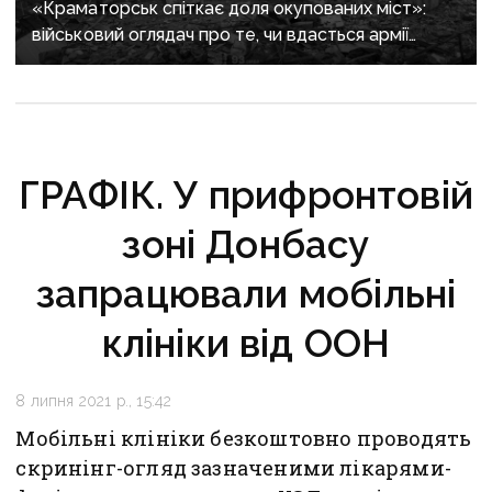
«Краматорськ спіткає доля окупованих міст»:
військовий оглядач про те, чи вдасться армії
рф захопити останню агломерацію Донеччини до
кінця 2026 року
ГРАФІК. У прифронтовій
зоні Донбасу
запрацювали мобільні
клініки від ООН
8 липня 2021 р., 15:42
Мобільні клініки безкоштовно проводять
скринінг-огляд зазначеними лікарями-