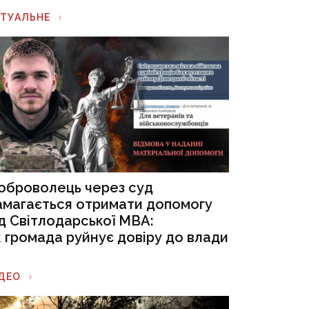
КТУАЛЬНЕ
оброволець через суд
амагається отримати допомогу
ід Світлодарської МВА:
к громада руйнує довіру до влади
ІДЕО