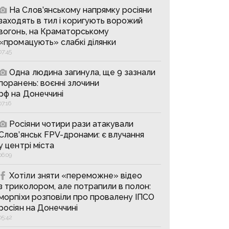
На Слов’янському напрямку росіяни
заходять в тил і коригують ворожий
вогонь, на Краматорському
«промацують» слабкі ділянки
07:45
Одна людина загинула, ще 9 зазнали
поранень: воєнні злочини
рф на Донеччині
07:16
Росіяни чотири рази атакували
Слов’янськ FPV-дронами: є влучання
у центрі міста
06:09
Хотіли зняти «переможне» відео
з триколором, але потрапили в полон:
морпіхи розповіли про провалену ІПСО
росіян на Донеччині
05:42