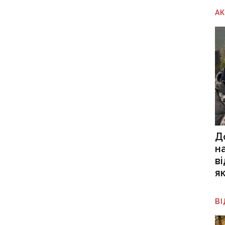
А
Д
н
в
я
В