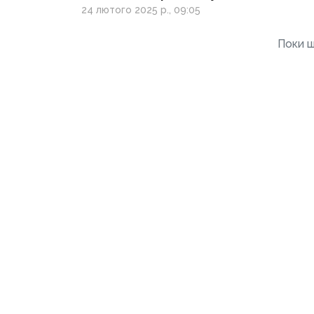
напрямках: СБУ
24 лютого 2025 р., 09:05
затримала двох
агенток рф
Поки щ