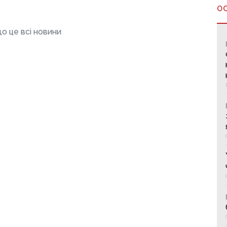
О
о це всі новини