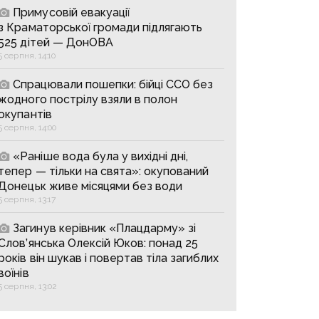
Примусовій евакуації
з Краматорської громади підлягають
525 дітей — ДонОВА
5 серпня, 14:10
Спрацювали пошепки: бійці ССО без
жодного пострілу взяли в полон
окупантів
5 серпня, 14:00
«Раніше вода була у вихідні дні,
тепер — тільки на свята»: окупований
Донецьк живе місяцями без води
5 серпня, 13:17
Загинув керівник «Плацдарму» зі
Слов’янська Олексій Юков: понад 25
років він шукав і повертав тіла загиблих
воїнів
5 серпня, 13:02