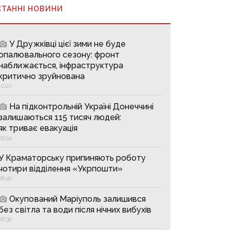
СТАННІ НОВИНИ
У Дружківці цієї зими не буде
опалювального сезону: фронт
наближається, інфраструктура
критично зруйнована
10:20
На підконтрольній Україні Донеччині
залишаються 115 тисяч людей:
як триває евакуація
09:54
У Краматорську припиняють роботу
чотири відділення «Укрпошти»
08:46
Окупований Маріуполь залишився
без світла та води після нічних вибухів
08:36