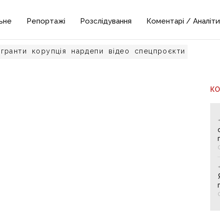
ьне
Репортажі
Розслідування
Коментарі / Аналіти
гранти
корупція
нардепи
відео
спецпроєкти
К