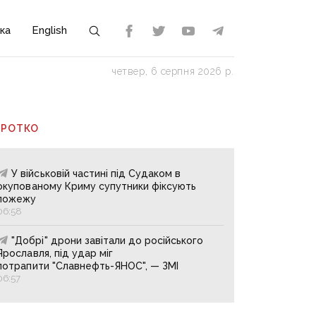
ка
English
четвер, 6 серпня 2026 р.
ОРОТКО
У військовій частині під Судаком в
окупованому Криму супутники фіксують
пожежу
06:58
"Добрі" дрони завітали до російського
Ярославля, під удар міг
потрапити "Славнефть-ЯНОС", — ЗМІ
06:57