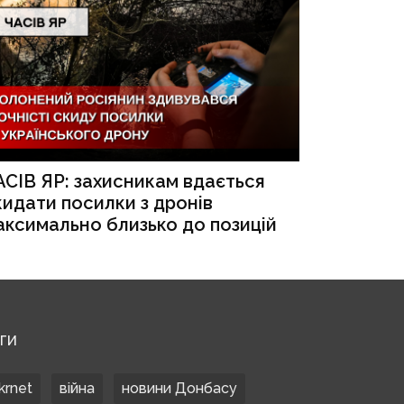
АСІВ ЯР: захисникам вдається
кидати посилки з дронів
аксимально близько до позицій
ЕГИ
krnet
війна
новини Донбасу