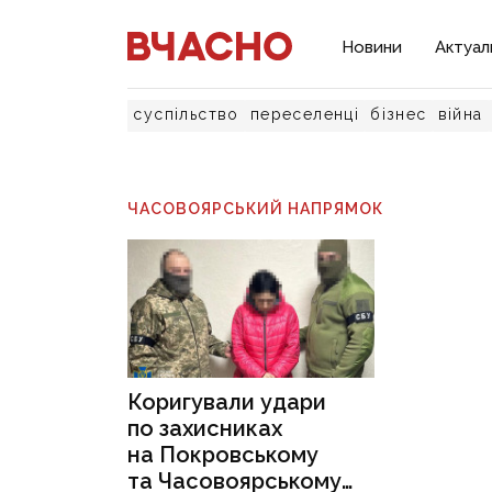
Новини
Актуал
суспільство
переселенці
бізнес
війна
ЧАСОВОЯРСЬКИЙ НАПРЯМОК
Коригували удари
по захисниках
на Покровському
та Часовоярському