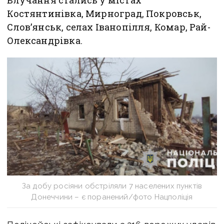
Влучання стались у містах
Костянтинівка, Мирноград, Покровськ,
Слов’янськ, селах Іванопілля, Комар, Рай-
Олександрівка.
За добу росіяни обстріляли 7 населених пунктів
Донеччини – є поранений/фото Нацполіція