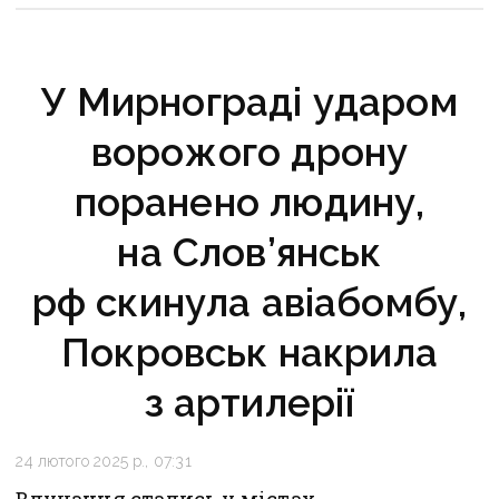
У Мирнограді ударом
ворожого дрону
поранено людину,
на Слов’янськ
рф скинула авіабомбу,
Покровськ накрила
з артилерії
24 лютого 2025 р., 07:31