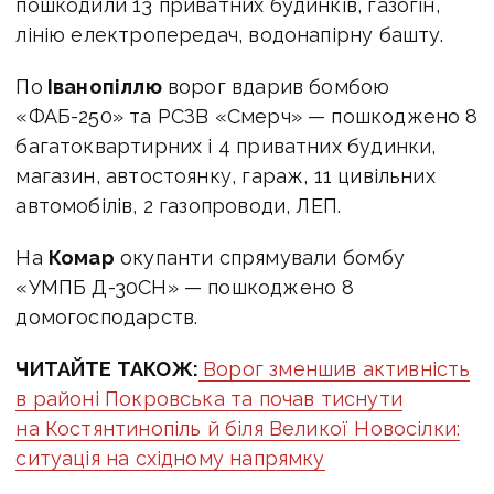
пошкодили 13 приватних будинків, газогін,
лінію електропередач, водонапірну башту.
По
Іванопіллю
ворог вдарив бомбою
«ФАБ-250» та РСЗВ «Смерч» — пошкоджено 8
багатоквартирних і 4 приватних будинки,
магазин, автостоянку, гараж, 11 цивільних
автомобілів, 2 газопроводи, ЛЕП.
На
Комар
окупанти спрямували бомбу
«УМПБ Д-30СН» — пошкоджено 8
домогосподарств.
ЧИТАЙТЕ ТАКОЖ:
Ворог зменшив активність
в районі Покровська та почав тиснути
на Костянтинопіль й біля Великої Новосілки:
ситуація на східному напрямку