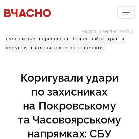
неділя, 9 серпня 2026 р.
суспільство
переселенці
бізнес
війна
гранти
корупція
нардепи
відео
спецпроєкти
Коригували удари
по захисниках
на Покровському
та Часовоярському
напрямках: СБУ