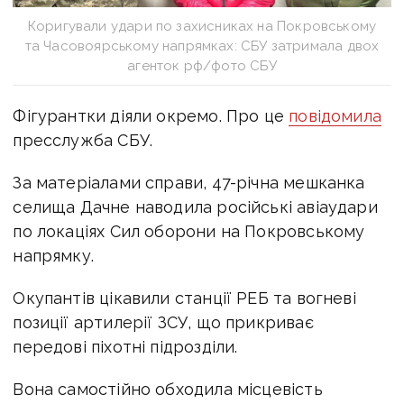
Коригували удари по захисниках на Покровському
та Часовоярському напрямках: СБУ затримала двох
агенток рф/фото СБУ
Фігурантки діяли окремо.
Про це
повідомила
пресслужба СБУ.
За матеріалами справи, 47-річна мешканка
селища Дачне наводила російські авіаудари
по локаціях Сил оборони на Покровському
напрямку.
Окупантів цікавили станції РЕБ та вогневі
позиції артилерії ЗСУ, що прикриває
передові піхотні підрозділи.
Вона самостійно обходила місцевість