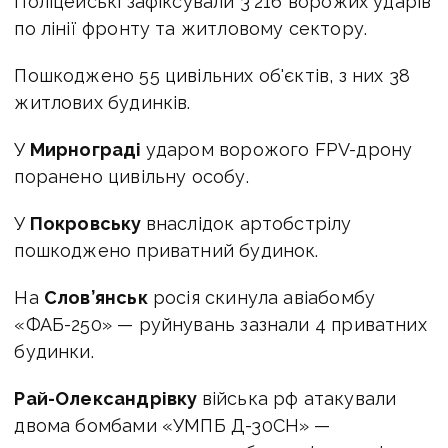
Поліцейські зафіксували 3 216 ворожих ударів
по лінії фронту та житловому сектору.
Пошкоджено 55 цивільних об'єктів, з них 38
житлових будинків.
У
Мирнограді
ударом ворожого FPV-дрону
поранено цивільну особу.
У
Покровську
внаслідок артобстрілу
пошкоджено приватний будинок.
На
Слов’янськ
росія скинула авіабомбу
«ФАБ-250» — руйнувань зазнали 4 приватних
будинки.
Рай-Олександрівку
війська рф атакували
двома бомбами «УМПБ Д-30СН» —