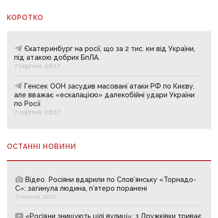
КОРОТКО
Єкатеринбург на росії, що за 2 тис. км від України,
під атакою добрих БпЛА.
7 серпня, 06:17
Генсек ООН засудив масовані атаки РФ по Києву,
але вважає «ескалацією» далекобійні удари України
по Росії
7 серпня, 06:17
ОСТАННІ НОВИНИ
Відео. Росіяни вдарили по Слов’янську «Торнадо-
С»: загинула людина, п’ятеро поранені
7 серпня, 16:27
«Росіяни знищують цілі вулиці»: з Дружківки триває