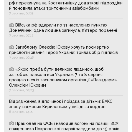
рф перекинула на Костянтинівку додаткові підрозділи
й поновила атаки тритонними авіабомбами
7 серпня, 08:01
Війська рф вдарили по 11 населених пунктах
Донеччини: одна людина загинула, п’ятеро поранені
7 серпня, 07:12
Загиблому Олексію Юкову хочуть посмертно
присвоїти звання Героя України: триває збір підписів
7 серпня, 06:48
«Якою треба бути великою людиною, щоб
за тобою плакала вся Україна»: 7 та 8 серпня
прощаються із засновником організації «Плацдарм»
Олексієм Юковим
7 серпня, 05:23
Відрядження, відпочинок і поїздка за дітьми: ВАКС
знову відмовив Кириленкам у виїзді за кордон
6 серпня, 14:00
Працював на ФСБ і наводив вогонь на позиції ЗСУ:
священника Покровської єпархії засудили до 15 років