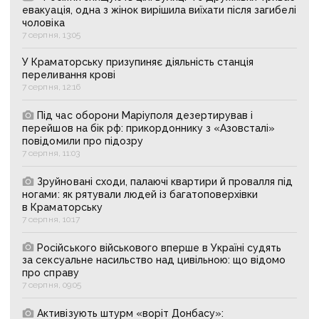
евакуація, одна з жінок вирішила виїхати після загибелі
чоловіка
7 серпня, 13:05
У Краматорську призупиняє діяльність станція
переливання крові
7 серпня, 12:16
Під час оборони Маріуполя дезертирував і
перейшов на бік рф: прикордоннику з «Азовсталі»
повідомили про підозру
7 серпня, 11:03
Зруйновані сходи, палаючі квартири й провалля під
ногами: як рятували людей із багатоповерхівки
в Краматорську
7 серпня, 10:17
Російського військового вперше в Україні судять
за сексуальне насильство над цивільною: що відомо
про справу
7 серпня, 09:05
Активізують штурм «воріт Донбасу»: