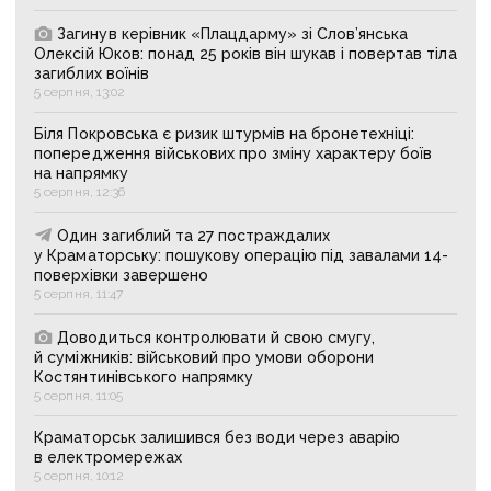
Загинув керівник «Плацдарму» зі Слов’янська
Олексій Юков: понад 25 років він шукав і повертав тіла
загиблих воїнів
5 серпня, 13:02
Біля Покровська є ризик штурмів на бронетехніці:
попередження військових про зміну характеру боїв
на напрямку
5 серпня, 12:36
Один загиблий та 27 постраждалих
у Краматорську: пошукову операцію під завалами 14-
поверхівки завершено
5 серпня, 11:47
Доводиться контролювати й свою смугу,
й суміжників: військовий про умови оборони
Костянтинівського напрямку
5 серпня, 11:05
Краматорськ залишився без води через аварію
в електромережах
5 серпня, 10:12