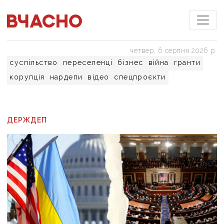
четвер, 6 серпня 2026 р.
суспільство
переселенці
бізнес
війна
гранти
корупція
нардепи
відео
спецпроєкти
ДЕРЖДЕП