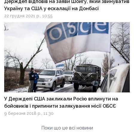
Держдеп відповів на заяви Шойгу, який звинуватив
Україну та США у ескалації на Донбасі
22 грудня 2021 р., 10:55
У Держдепі США закликали Росію вплинути на
бойовиків і припинити залякування місії ОБСЄ
9 березня 2018 р., 11:30
Поки що це всі новини