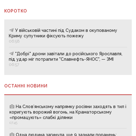
КОРОТКО
У військовій частині під Судаком в окупованому
Криму супутники фіксують пожежу
06:58
"Добрі" дрони завітали до російського Ярославля,
під удар міг потрапити "Славнефть-ЯНОС", — ЗМІ
06:57
ОСТАННІ НОВИНИ
На Слов’янському напрямку росіяни заходять в тил і
коригують ворожий вогонь, на Краматорському
«промацують» слабкі ділянки
07:45
Одна людина загинула, ще 9 зазнали поранень: