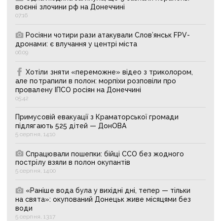
воєнні злочини рф на Донеччині
07:16
Росіяни чотири рази атакували Слов’янськ FPV-
дронами: є влучання у центрі міста
06:09
Хотіли зняти «переможне» відео з триколором,
але потрапили в полон: морпіхи розповіли про
провалену ІПСО росіян на Донеччині
05:42
Примусовій евакуації з Краматорської громади
підлягають 525 дітей — ДонОВА
5 серпня, 14:10
Спрацювали пошепки: бійці ССО без жодного
пострілу взяли в полон окупантів
5 серпня, 14:00
«Раніше вода була у вихідні дні, тепер — тільки
на свята»: окупований Донецьк живе місяцями без
води
5 серпня, 13:17