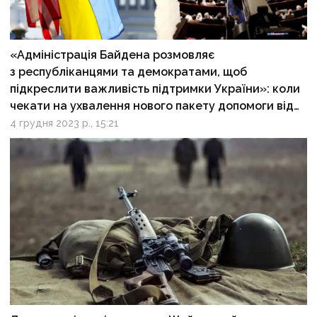
«Адміністрація Байдена розмовляє
з республіканцями та демократами, щоб
підкреслити важливість підтримки України»: коли
чекати на ухвалення нового пакету допомоги від
США?
4 грудня 2023 р., 15:21