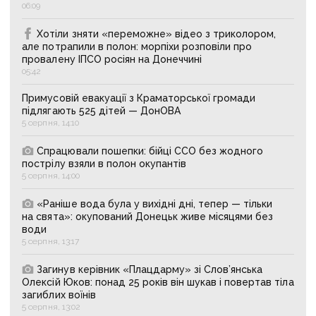
06:09
Хотіли зняти «переможне» відео з триколором,
але потрапили в полон: морпіхи розповіли про
провалену ІПСО росіян на Донеччині
05:42
Примусовій евакуації з Краматорської громади
підлягають 525 дітей — ДонОВА
5 серпня, 14:10
Спрацювали пошепки: бійці ССО без жодного
пострілу взяли в полон окупантів
5 серпня, 14:00
«Раніше вода була у вихідні дні, тепер — тільки
на свята»: окупований Донецьк живе місяцями без
води
5 серпня, 13:17
Загинув керівник «Плацдарму» зі Слов’янська
Олексій Юков: понад 25 років він шукав і повертав тіла
загиблих воїнів
5 серпня, 13:02