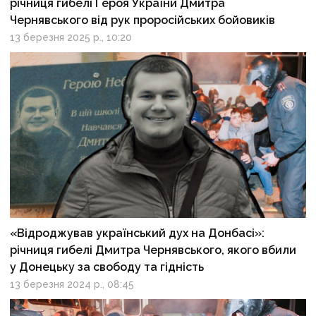
річниця гибелі Героя України Дмитра
Чернявського від рук проросійських бойовиків
13 березня 2025 р., 10:20
«Відроджував український дух на Донбасі»:
річниця гибелі Дмитра Чернявського, якого вбили
у Донецьку за свободу та гідність
13 березня 2024 р., 08:45