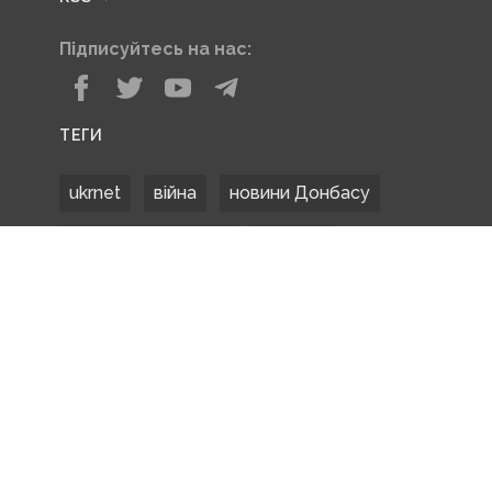
Підписуйтесь на нас:
ТЕГИ
ukrnet
війна
новини Донбасу
Донецька область
Донбас
Донетчина
ЗСУ
Донбасс
російські окупанти
новости Донбасса
Покровськ
Маріуполь
ООС
обстріли