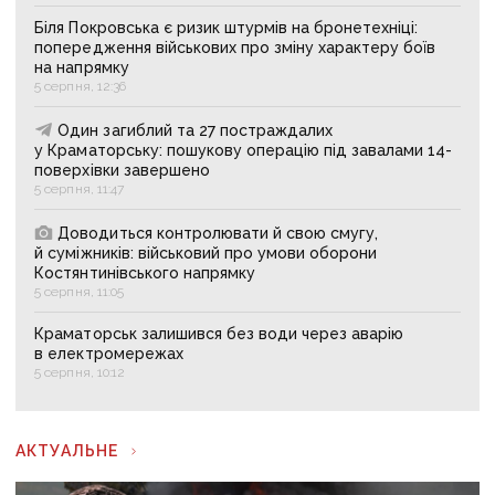
Біля Покровська є ризик штурмів на бронетехніці:
попередження військових про зміну характеру боїв
на напрямку
5 серпня, 12:36
Один загиблий та 27 постраждалих
у Краматорську: пошукову операцію під завалами 14-
поверхівки завершено
5 серпня, 11:47
Доводиться контролювати й свою смугу,
й суміжників: військовий про умови оборони
Костянтинівського напрямку
5 серпня, 11:05
Краматорськ залишився без води через аварію
в електромережах
5 серпня, 10:12
АКТУАЛЬНЕ