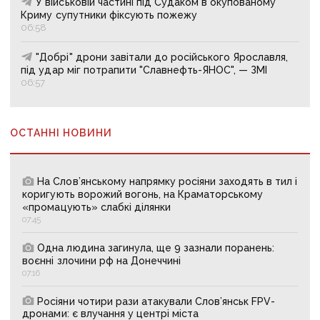
У військовій частині під Судаком в окупованому
Криму супутники фіксують пожежу
06:58
"Добрі" дрони завітали до російського Ярославля,
під удар міг потрапити "Славнефть-ЯНОС", — ЗМІ
06:57
ОСТАННІ НОВИНИ
На Слов’янському напрямку росіяни заходять в тил і
коригують ворожий вогонь, на Краматорському
«промацують» слабкі ділянки
07:45
Одна людина загинула, ще 9 зазнали поранень:
воєнні злочини рф на Донеччині
07:16
Росіяни чотири рази атакували Слов’янськ FPV-
дронами: є влучання у центрі міста