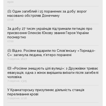
09:00
Один загиблий і 15 поранених за добу: ворог
масовано обстріляв Донеччину
07:08
За добу 27 тисяч українців підтримали петицію про
присвоєння Олексію Юкову звання Героя України
посмертно
07:00
Відео. Росіяни вдарили по Слов’янську «Торнадо-
С»: загинула людина, п’ятеро поранені
7 серпня, 16:27
«Росіяни знищують цілі вулиці»: з Дружківки триває
евакуація, одна з жінок вирішила виїхати після загибелі
чоловіка
7 серпня, 13:05
У Краматорську призупиняє діяльність станція
переливання крові
7 серпня, 12:16