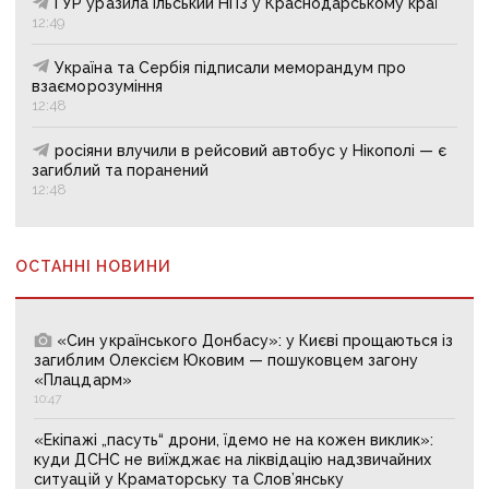
ГУР уразила Ільський НПЗ у Краснодарському краї
12:49
Україна та Сербія підписали меморандум про
взаєморозуміння
12:48
росіяни влучили в рейсовий автобус у Нікополі — є
загиблий та поранений
12:48
ОСТАННІ НОВИНИ
«Син українського Донбасу»: у Києві прощаються із
загиблим Олексієм Юковим — пошуковцем загону
«Плацдарм»
10:47
«Екіпажі „пасуть“ дрони, їдемо не на кожен виклик»:
куди ДСНС не виїжджає на ліквідацію надзвичайних
ситуацій у Краматорську та Слов’янську