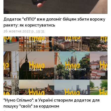
Додаток "єППО" вже допоміг бійцям збити ворожу
ракету: як користуватись
26 жовтня 2022 р., 19:31
"Нумо Спільно": в Україні створили додаток для
пошуку "своїх" за кордоном