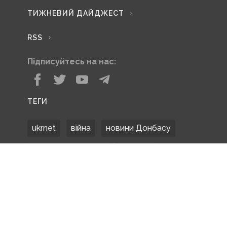
ТИЖНЕВИЙ ДАЙДЖЕСТ
RSS
Підписуйтесь на нас:
ТЕГИ
ukrnet
війна
новини Донбасу
Донецька область
Донбас
Донетчина
ЗСУ
Донбасс
російські окупанти
новости Донбасса
Покровськ