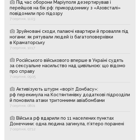
Під час оборони Маріуполя дезертирував і
перейшов на бік рф: прикордоннику з «Азовсталі»
повідомили про підозру
7 серпня, 11:03
Зруйновані сходи, палаючі квартири й провалля під
ногами: як рятували людей із багатоповерхівки
в Краматорську
7 серпня, 10:17
Російського військового вперше в Україні судять
за сексуальне насильство над цивільною: що відомо
про справу
7 серпня, 09:05
Активізують штурм «воріт Донбасу»:
рф перекинула на Костянтинівку додаткові підрозділи
й поновила атаки тритонними авіабомбами
7 серпня, 08:01
Війська рф вдарили по 11 населених пунктах
Донеччини: одна людина загинула, п’ятеро поранені
7 серпня, 07:12