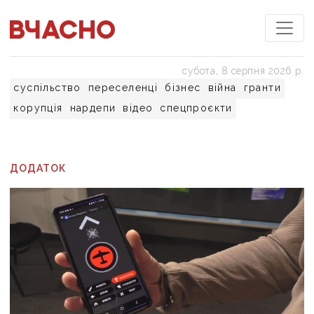
субота, 8 серпня 2026 р.
суспільство
переселенці
бізнес
війна
гранти
корупція
нардепи
відео
спецпроєкти
ДОДАТОК