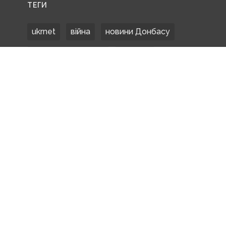
ТЕГИ
ukrnet
війна
новини Донбасу
Донецька область
Донбас
Донетчина
ЗСУ
Донбасс
російські окупанти
новости Донбасса
Покровськ
Маріуполь
ООС
обстріли
боевики