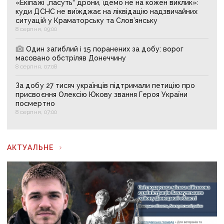
«Екіпажі „пасуть“ дрони, їдемо не на кожен виклик»:
куди ДСНС не виїжджає на ліквідацію надзвичайних
ситуацій у Краматорську та Слов’янську
8 серпня, 09:00
Один загиблий і 15 поранених за добу: ворог
масовано обстріляв Донеччину
8 серпня, 07:08
За добу 27 тисяч українців підтримали петицію про
присвоєння Олексію Юкову звання Героя України
посмертно
8 серпня, 07:00
АКТУАЛЬНЕ