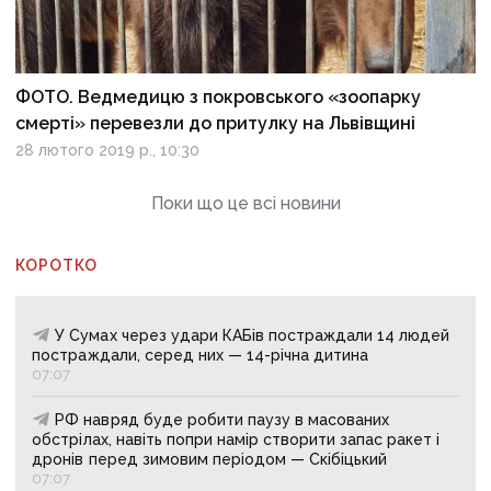
ФОТО. Ведмедицю з покровського «зоопарку
смерті» перевезли до притулку на Львівщині
28 лютого 2019 р., 10:30
Поки що це всі новини
КОРОТКО
У Сумах через удари КАБів постраждали 14 людей
постраждали, серед них — 14-річна дитина
07:07
РФ навряд буде робити паузу в масованих
обстрілах, навіть попри намір створити запас ракет і
дронів перед зимовим періодом — Скібіцький
07:07