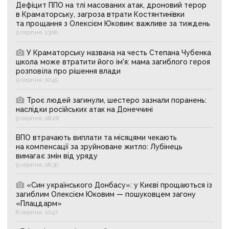
Дефіцит ППО на тлі масованих атак, дроновий терор
в Краматорську, загроза втрати Костянтинівки
та прощання з Олексієм Юковим: важливе за тиждень
9 серпня, 13:00
У Краматорську названа на честь Степана Чубенка
школа може втратити його ім'я: мама загиблого героя
розповіла про рішення влади
9 серпня, 10:45
Троє людей загинули, шестеро зазнали поранень:
наслідки російських атак на Донеччині
9 серпня, 08:28
ВПО втрачають виплати та місяцями чекають
на компенсації за зруйноване житло: Лубінець
вимагає змін від уряду
9 серпня, 06:30
«Син українського Донбасу»: у Києві прощаються із
загиблим Олексієм Юковим — пошуковцем загону
«Плацдарм»
8 серпня, 10:47