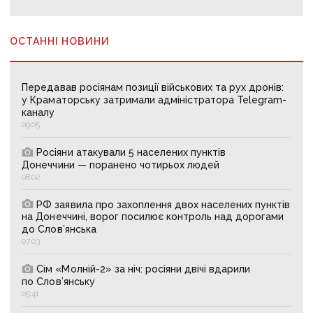
ОСТАННІ НОВИНИ
Передавав росіянам позиції військових та рух дронів:
у Краматорську затримали адміністратора Telegram-
каналу
09:05
Росіяни атакували 5 населених пунктів
Донеччини — поранено чотирьох людей
08:02
РФ заявила про захоплення двох населених пунктів
на Донеччині, ворог посилює контроль над дорогами
до Слов’янська
07:03
Сім «Молній-2» за ніч: росіяни двічі вдарили
по Слов’янську
05:41