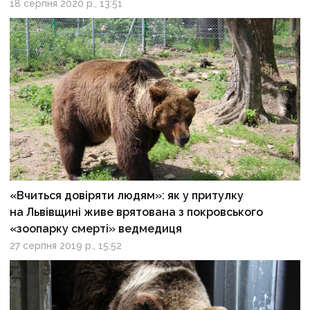
18 серпня 2020 р., 13:51
«Вчиться довіряти людям»: як у притулку
на Львівщині живе врятована з покровського
«зоопарку смерті» ведмедиця
27 серпня 2019 р., 15:52