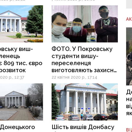
А
вську виш-
ФОТО. У Покровську
ленець
студенти вишу-
 809 тис. євро
переселенця
 розвиток
виготовляють захисні
екрани для медиків
020 р., 12:37
22 квітня 2020 р., 17:14
Д
н
в
я
 Донецького
Шість вишів Донбасу
В