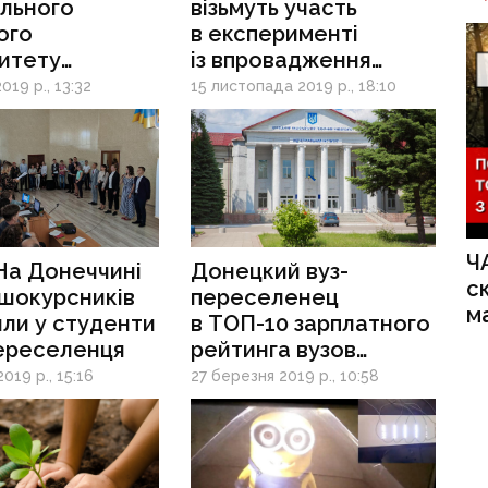
ального
візьмуть участь
ого
в експерименті
итету
із впровадження
и військову
дуальної освіти
019 р., 13:32
15 листопада 2019 р., 18:10
у
Ч
На Донеччині
Донецкий вуз-
с
ршокурсників
переселенец
м
ли у студенти
в ТОП-10 зарплатного
ереселенця
рейтинга вузов
Украины
019 р., 15:16
27 березня 2019 р., 10:58