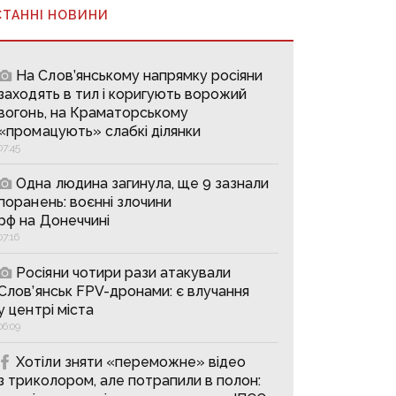
СТАННІ НОВИНИ
На Слов’янському напрямку росіяни
заходять в тил і коригують ворожий
вогонь, на Краматорському
«промацують» слабкі ділянки
07:45
Одна людина загинула, ще 9 зазнали
поранень: воєнні злочини
рф на Донеччині
07:16
Росіяни чотири рази атакували
Слов’янськ FPV-дронами: є влучання
у центрі міста
06:09
Хотіли зняти «переможне» відео
з триколором, але потрапили в полон: