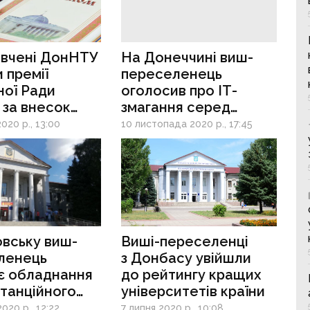
 вчені ДонНТУ
На Донеччині виш-
 премії
переселенець
ної Ради
оголосив про ІТ-
 за внесок
змагання серед
ток науки
школярів
020 р., 13:00
10 листопада 2020 р., 17:45
вську виш-
Виші-переселенці
ленець
з Донбасу увійшли
є обладнання
до рейтингу кращих
танційного
університетів країни
ня
020 р., 12:22
7 липня 2020 р., 10:08