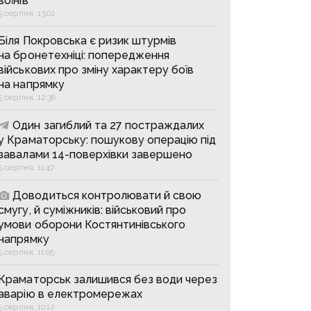
воїнів
5 серпня, 13:02
Біля Покровська є ризик штурмів
на бронетехніці: попередження
військових про зміну характеру боїв
на напрямку
5 серпня, 12:36
Один загиблий та 27 постраждалих
у Краматорську: пошукову операцію під
завалами 14-поверхівки завершено
5 серпня, 11:47
Доводиться контролювати й свою
смугу, й суміжників: військовий про
умови оборони Костянтинівського
напрямку
5 серпня, 11:05
Краматорськ залишився без води через
аварію в електромережах
5 серпня, 10:12