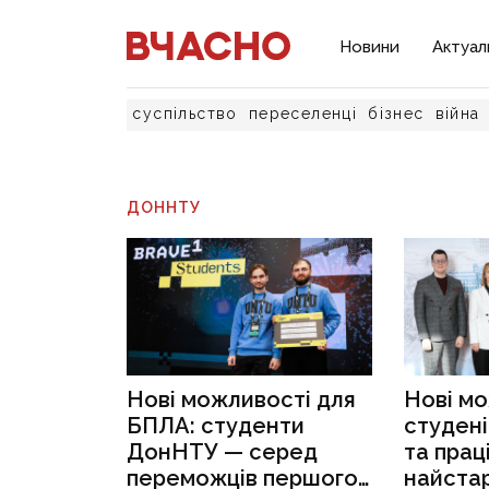
Новини
Актуал
суспільство
переселенці
бізнес
війна
ДОННТУ
Нові можливості для
Нові мо
БПЛА: студенти
студені
ДонНТУ — серед
та прац
переможців першого
найста