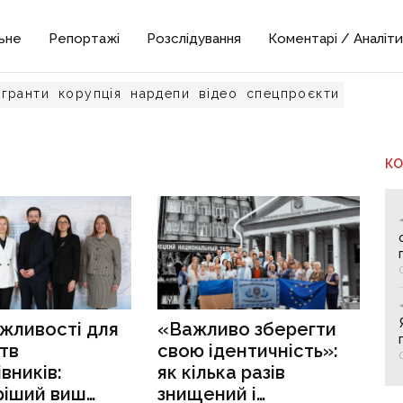
ьне
Репортажі
Розслідування
Коментарі / Аналіти
гранти
корупція
нардепи
відео
спецпроєкти
К
жливості для
«Важливо зберегти
тв
свою ідентичність»:
івників:
як кілька разів
ріший виш
знищений і