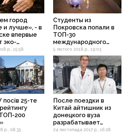
ем город
Cтуденты из
 и лучше», - в
Покровска попали в
ске впервые
ТОП-30
 эко-
международного
аль
конкурса xplore New
18 р., 15:58
5 лютого 2018 р., 19:03
Automation Award
посів 25-те
После поездки в
 рейтингу
Китай айтишник из
«ТОП-200
донецкого вуза
»
разрабатывает
систему «Умный
8 р., 08:35
24 листопада 2017 р., 16:28