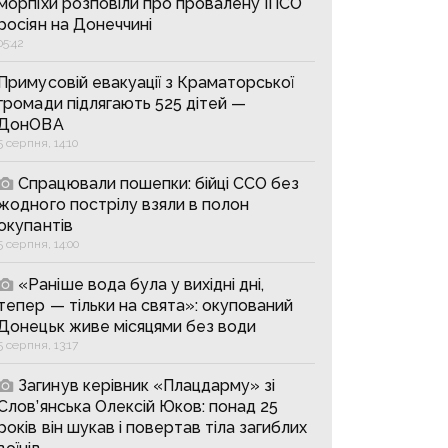
морпіхи розповіли про провалену ІПСО
росіян на Донеччині
05:42
Примусовій евакуації з Краматорської
громади підлягають 525 дітей —
ДонОВА
5 серпня, 14:10
Спрацювали пошепки: бійці ССО без
жодного пострілу взяли в полон
окупантів
5 серпня, 14:00
«Раніше вода була у вихідні дні,
тепер — тільки на свята»: окупований
Донецьк живе місяцями без води
5 серпня, 13:17
Загинув керівник «Плацдарму» зі
Слов’янська Олексій Юков: понад 25
років він шукав і повертав тіла загиблих