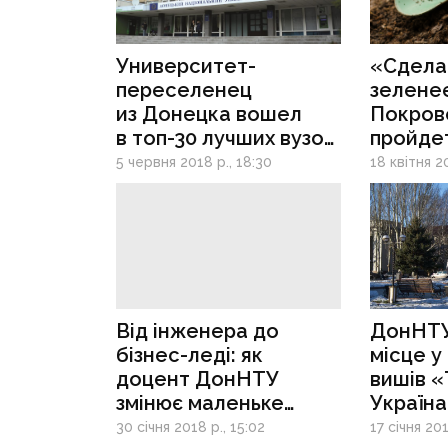
Университет-
«Сдела
переселенец
зеленее
из Донецка вошел
Покров
в топ-30 лучших вузов
пройдет
Украины
фестив
5 червня 2018 р., 18:30
18 квітня 20
Від інженера до
ДонНТУ 
бізнес-леді: як
місце у
доцент ДонНТУ
вишів 
змінює маленьке
Україна
місто на Донбасі
30 січня 2018 р., 15:02
17 січня 201