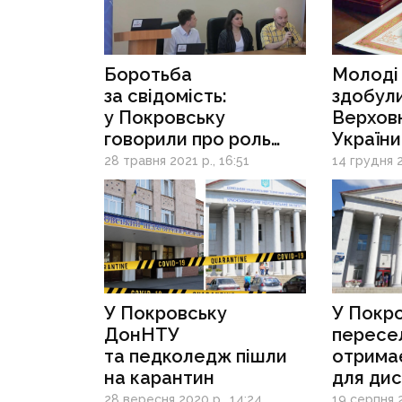
Боротьба
Молоді
за свідомість:
здобули
у Покровську
Верхов
говорили про роль
України
освіти у національній
у розви
28 травня 2021 р., 16:51
14 грудня 2
стійкості України
У Покровську
У Покро
ДонНТУ
пересе
та педколедж пішли
отрима
на карантин
для дис
навчан
28 вересня 2020 р., 14:24
19 серпня 2