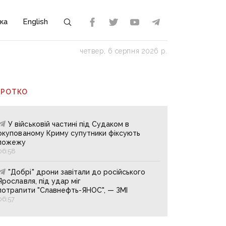
ка
English
четвер, 6 серпня 2026 р.
ОРОТКО
У військовій частині під Судаком в
окупованому Криму супутники фіксують
пожежу
06:58
"Добрі" дрони завітали до російського
Ярославля, під удар міг
потрапити "Славнефть-ЯНОС", — ЗМІ
06:57