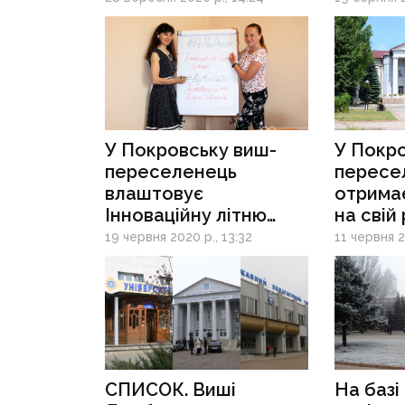
У Покровську виш-
У Покро
переселенець
пересе
влаштовує
отримає
Інноваційну літню
на свій
школу для молоді
19 червня 2020 р., 13:32
11 червня 2
СПИСОК. Виші
На базі