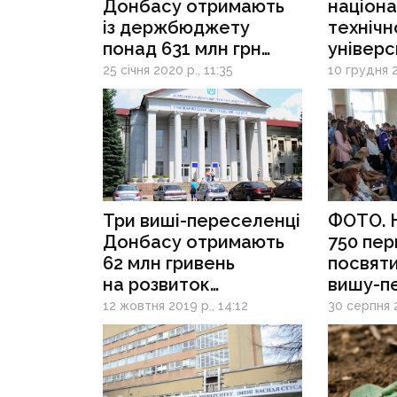
Донбасу отримають
націон
із держбюджету
технічн
понад 631 млн грн
універс
фінансування
створил
25 січня 2020 р., 11:35
10 грудня 2
кафедр
Три виші-переселенці
ФОТО. 
Донбасу отримають
750 пе
62 млн гривень
посвяти
на розвиток
вишу-п
інфраструктури
12 жовтня 2019 р., 14:12
30 серпня 2