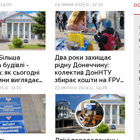
у
релокований через
 14:00
24 липня 2025 р., 12:30
О
ільший
війну Донецький
итет
національний
ини уклали
технічний
ндум про
університет
ацю
інтегрується нині
на Львівщині
Більша
Два роки захищає
 будівлі -
рідну Донеччину:
: як сьогодні
колектив ДонНТУ
ини виглядає
збирає кошти на FPV
я ДонНТУ
дрон для свого
5 р., 11:10
23 лютого 2024 р., 14:28
овську
випускника, який
боронить Україну