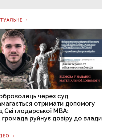
КТУАЛЬНЕ
оброволець через суд
амагається отримати допомогу
ід Світлодарської МВА:
к громада руйнує довіру до влади
ІДЕО