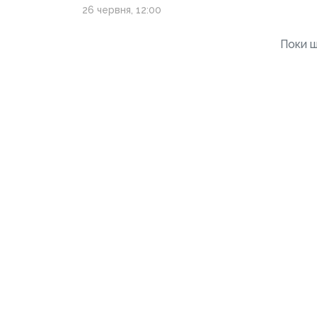
як вогневі групи
26 червня, 12:00
знищують ворожі
засідки
Поки щ