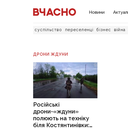
Новини
Актуал
суспільство
переселенці
бізнес
війна
ДРОНИ ЖДУНИ
Російські
дрони-«ждуни»
полюють на техніку
біля Костянтинівки: