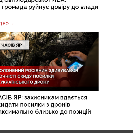
к громада руйнує довіру до влади
ІДЕО
АСІВ ЯР: захисникам вдається
кидати посилки з дронів
аксимально близько до позицій