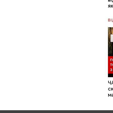
я
В
Ч
с
м