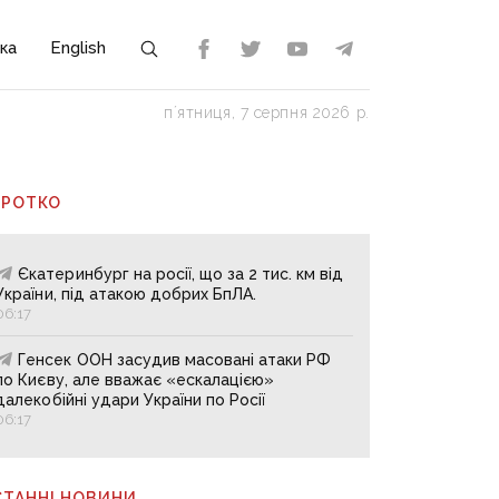
ка
English
пʼятниця, 7 серпня 2026 р.
ОРОТКО
Єкатеринбург на росії, що за 2 тис. км від
України, під атакою добрих БпЛА.
06:17
Генсек ООН засудив масовані атаки РФ
по Києву, але вважає «ескалацією»
далекобійні удари України по Росії
06:17
СТАННІ НОВИНИ