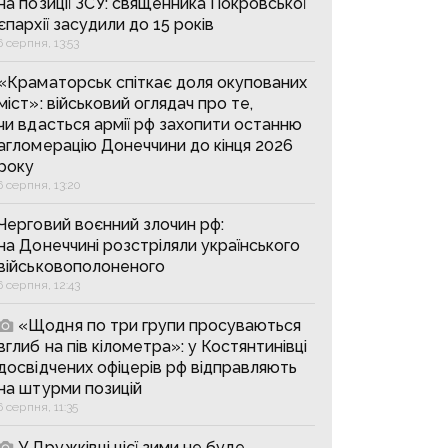
на позиції ЗСУ: священника Покровської
єпархії засудили до 15 років
6 серпня, 13:53
«Краматорськ спіткає доля окупованих
міст»: військовий оглядач про те,
чи вдасться армії рф захопити останню
агломерацію Донеччини до кінця 2026
року
6 серпня, 13:20
Черговий воєнний злочин рф:
на Донеччині розстріляли українського
військовополоненого
6 серпня, 12:43
«Щодня по три групи просуваються
вглиб на пів кілометра»: у Костянтинівці
досвідчених офіцерів рф відправляють
на штурми позицій
6 серпня, 11:35
У Дружківці цієї зими не буде