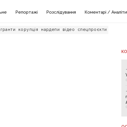
ьне
Репортажі
Розслідування
Коментарі / Аналіти
гранти
корупція
нардепи
відео
спецпроєкти
К
О