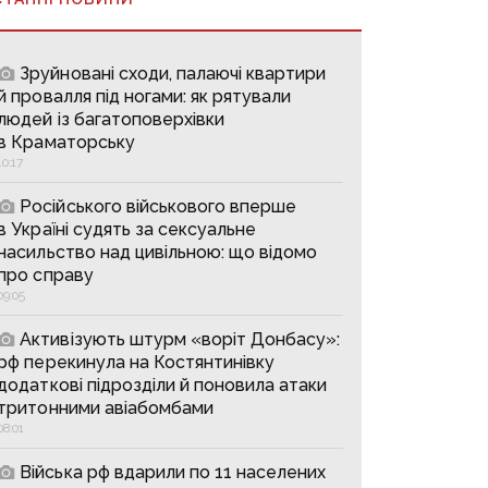
Зруйновані сходи, палаючі квартири
й провалля під ногами: як рятували
людей із багатоповерхівки
в Краматорську
10:17
Російського військового вперше
в Україні судять за сексуальне
насильство над цивільною: що відомо
про справу
09:05
Активізують штурм «воріт Донбасу»:
рф перекинула на Костянтинівку
додаткові підрозділи й поновила атаки
тритонними авіабомбами
08:01
Війська рф вдарили по 11 населених