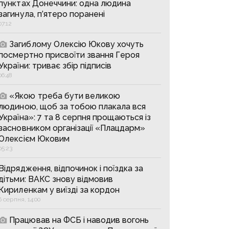
пунктах Донеччини: одна людина
загинула, п’ятеро поранені
07:12
Загиблому Олексію Юкову хочуть
посмертно присвоїти звання Героя
України: триває збір підписів
06:48
«Якою треба бути великою
людиною, щоб за тобою плакала вся
Україна»: 7 та 8 серпня прощаються із
засновником організації «Плацдарм»
Олексієм Юковим
05:23
Відрядження, відпочинок і поїздка за
дітьми: ВАКС знову відмовив
Кириленкам у виїзді за кордон
6 серпня, 14:00
Працював на ФСБ і наводив вогонь