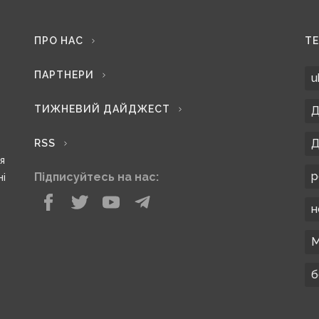
ПРО НАС
Т
ПАРТНЕРИ
u
ТИЖНЕВИЙ ДАЙДЖЕСТ
Д
Д
RSS
ся
р
Підписуйтесь на нас:
ні
н
М
б