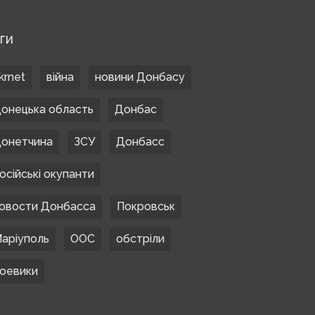
ЕГИ
krnet
війна
новини Донбасу
онецька область
Донбас
онетчина
ЗСУ
Донбасс
осійські окупанти
овости Донбасса
Покровськ
аріуполь
ООС
обстріли
оевики