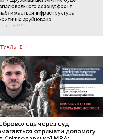
опалювального сезону: фронт
наближається, інфраструктура
критично зруйнована
6 серпня, 10:20
КТУАЛЬНЕ
оброволець через суд
амагається отримати допомогу
ід Світлодарської МВА: