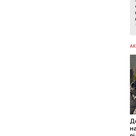
А
Д
н
в