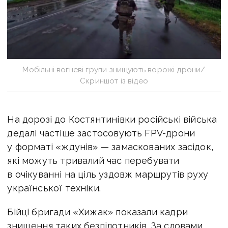
Мобільні вогневі групи знищують ворожі дрони/
Скриншот із відео
На дорозі до Костянтинівки російські війська
дедалі частіше застосовують FPV-дрони
у форматі «ждунів» — замаскованих засідок,
які можуть тривалий час перебувати
в очікуванні на ціль уздовж маршрутів руху
української техніки.
Бійці бригади «Хижак» показали кадри
знищення таких безпілотників. За словами