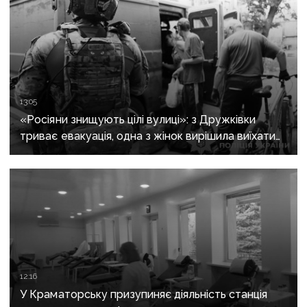
13:05
«Росіяни знищують цілі вулиці»: з Дружківки
триває евакуація, одна з жінок вирішила виїхати
після загибелі чоловіка
12:16
У Краматорську призупиняє діяльність станція