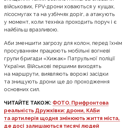
військових, FPV-дрони ховаються у кущах,
лісосмугах та на узбіччях доріг, а атакують
у момент, коли техніка проходить поруч і є
найбільш вразливою.
Аби зменшити загрозу для колон, перед їхнім
просуванням працюють мобільні вогневі
групи бригади «Хижак» Патрульної поліції
України. Військові першими виходять
на маршрути, виявляють ворожі засідки
та знищують дрони ще до проходження
основних сил.
ЧИТАЙТЕ ТАКОЖ:
ФОТО. Прифронтова
реальність Дружківки: дрони, КАБи
та артилерія щодня змінюють життя міста,
де досі залишаються тисячі людей