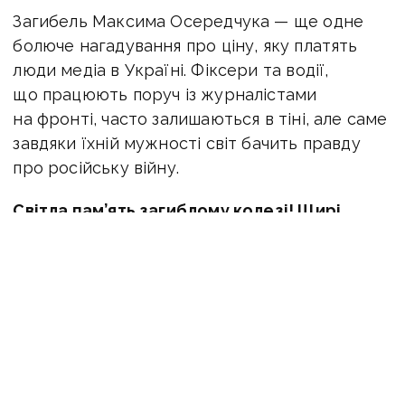
Загибель Максима Осередчука — ще одне
болюче нагадування про ціну, яку платять
люди медіа в Україні. Фіксери та водії,
що працюють поруч із журналістами
на фронті, часто залишаються в тіні, але саме
завдяки їхній мужності світ бачить правду
про російську війну.
Світла пам’ять загиблому колезі! Щирі
співчуття його рідним і близьким.
ЧИТАЙТЕ ТАКОЖ:
Росіяни атакували
знімальну групу телеканалу «Freedom»
у Краматорську — загинули журналістка
Олена Губанова та оператор Євген Кармазін