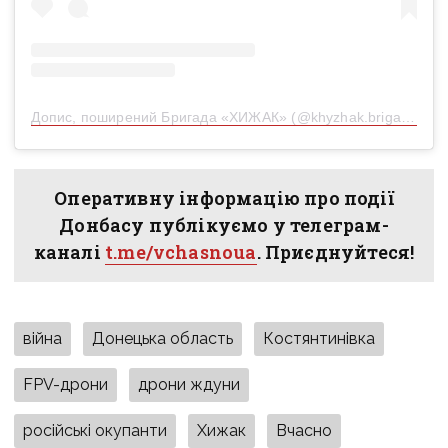
Допис, поширений Бригада «ХИЖАК» (@khyzhak.brigade)
Оперативну інформацію про події
Донбасу публікуємо у телеграм-
каналі
t.me/vchasnoua
. Приєднуйтеся!
війна
Донецька область
Костянтинівка
FPV-дрони
дрони ждуни
російські окупанти
Хижак
Вчасно