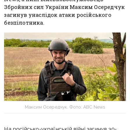
Збройних сил України Максим Осередчук
загинув унаслідок атаки російського
безпілотника.
Максим Осередчук. Фото: АBC News
На російсько-українській війні загинув 30-