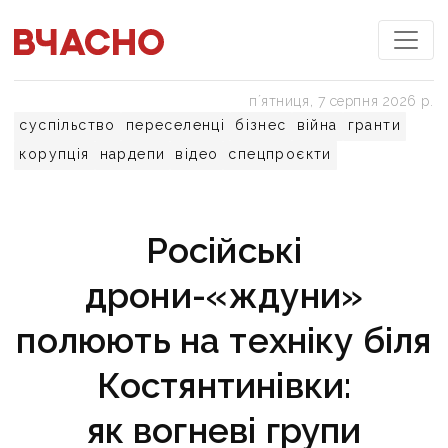
пʼятниця, 7 серпня 2026 р.
суспільство
переселенці
бізнес
війна
гранти
корупція
нардепи
відео
спецпроєкти
Російські
дрони-«ждуни»
полюють на техніку біля
Костянтинівки:
як вогневі групи