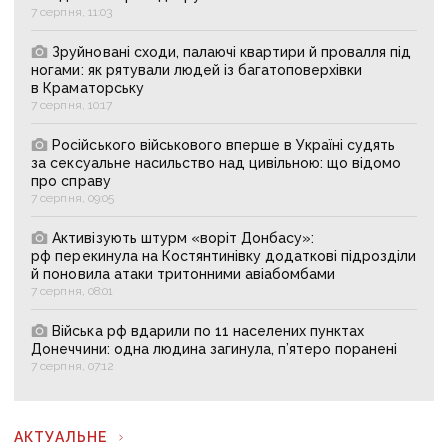
7 серпня, 11:03
Зруйновані сходи, палаючі квартири й провалля під
ногами: як рятували людей із багатоповерхівки
в Краматорську
7 серпня, 10:17
Російського військового вперше в Україні судять
за сексуальне насильство над цивільною: що відомо
про справу
7 серпня, 09:05
Активізують штурм «воріт Донбасу»:
рф перекинула на Костянтинівку додаткові підрозділи
й поновила атаки тритонними авіабомбами
7 серпня, 08:01
Війська рф вдарили по 11 населених пунктах
Донеччини: одна людина загинула, п’ятеро поранені
7 серпня, 07:12
АКТУАЛЬНЕ