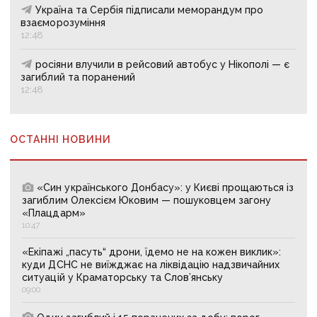
Україна та Сербія підписали меморандум про
взаєморозуміння
12:48
росіяни влучили в рейсовий автобус у Нікополі — є
загиблий та поранений
12:48
ОСТАННІ НОВИНИ
«Син українського Донбасу»: у Києві прощаються із
загиблим Олексієм Юковим — пошуковцем загону
«Плацдарм»
10:47
«Екіпажі „пасуть“ дрони, їдемо не на кожен виклик»:
куди ДСНС не виїжджає на ліквідацію надзвичайних
ситуацій у Краматорську та Слов’янську
09:00