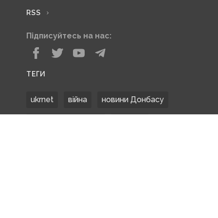
RSS
Підписуйтесь на нас:
ТЕГИ
ukrnet
війна
новини Донбасу
Донецька область
Донбас
Донетчина
ЗСУ
Донбасс
російські окупанти
новости Донбасса
Покровськ
Маріуполь
ООС
обстріли