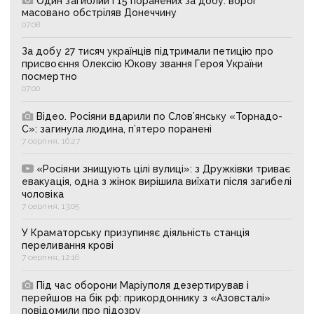
Один загиблий і 15 поранених за добу: ворог
масовано обстріляв Донеччину
07:08
За добу 27 тисяч українців підтримали петицію про
присвоєння Олексію Юкову звання Героя України
посмертно
07:00
Відео. Росіяни вдарили по Слов’янську «Торнадо-
С»: загинула людина, п’ятеро поранені
7 серпня, 16:27
«Росіяни знищують цілі вулиці»: з Дружківки триває
евакуація, одна з жінок вирішила виїхати після загибелі
чоловіка
7 серпня, 13:05
У Краматорську призупиняє діяльність станція
переливання крові
7 серпня, 12:16
Під час оборони Маріуполя дезертирував і
перейшов на бік рф: прикордоннику з «Азовсталі»
повідомили про підозру