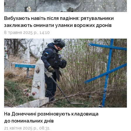
Вибухають навіть після падіння: рятувальники
закликають оминати уламки ворожих дронів
8 травня 2025 р., 14:10
На Донеччині розміновують кладовища
до поминальних днів
21 квітня 2025 р., 08:31