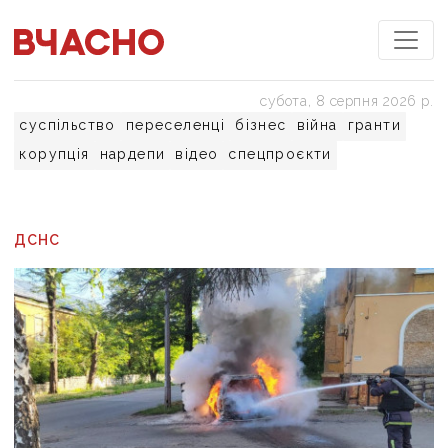
субота, 8 серпня 2026 р.
суспільство
переселенці
бізнес
війна
гранти
корупція
нардепи
відео
спецпроєкти
ДСНС