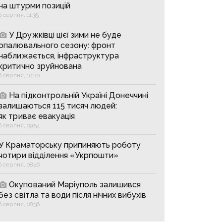
на штурми позицій
6 серпня, 11:35
У Дружківці цієї зими не буде
опалювального сезону: фронт
наближається, інфраструктура
критично зруйнована
6 серпня, 10:20
На підконтрольній Україні Донеччині
залишаються 115 тисяч людей:
як триває евакуація
6 серпня, 09:54
У Краматорську припиняють роботу
чотири відділення «Укрпошти»
6 серпня, 08:46
Окупований Маріуполь залишився
без світла та води після нічних вибухів
6 серпня, 08:36