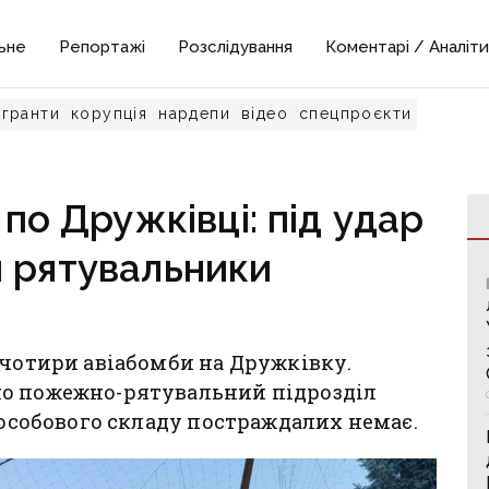
ьне
Репортажі
Розслідування
Коментарі / Аналіти
гранти
корупція
нардепи
відео
спецпроєкти
по Дружківці: під удар
 рятувальники
 чотири авіабомби на Дружківку.
но пожежно-рятувальний підрозділ
 особового складу постраждалих немає.