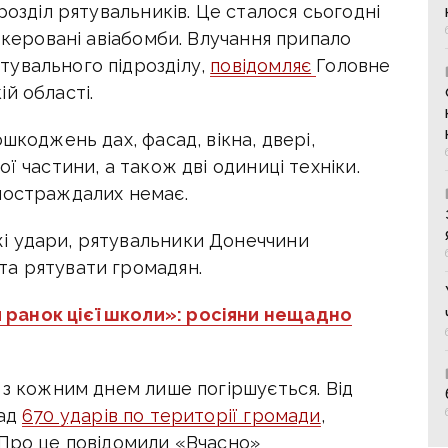
розділ рятувальників. Це сталося с
ьогодні
и керовані авіабомби. Влучання припало
увального підрозділу,
повідомляє
Головне
й області.
шкоджень дах, фасад, вікна, двері,
ї частини, а також дві одиниці техніки.
постраждалих немає.
і удари, рятувальники Донеччини
та рятувати громадян.
 ранок цієї школи»: росіяни нещадно
 з кожним днем лише погіршується. Від
над
670 ударів по території громади
,
 Про це повідомили «Вчасно»