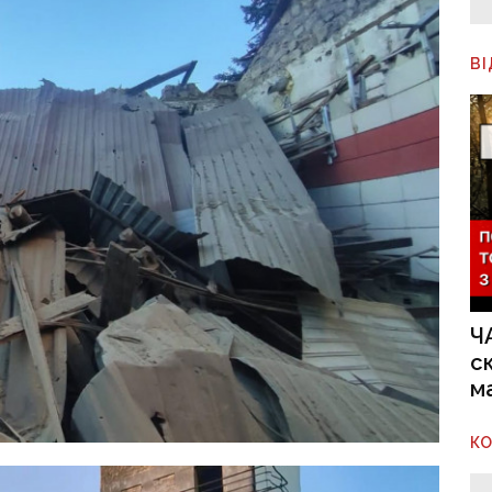
В
Ч
с
м
К