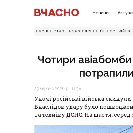
Новини
Актуал
суспільство
переселенці
бізнес
війна
Чотири авіабомби 
потрапили
29 червня 2026 р., 11:38
Уночі російські війська скинули
Внаслідок удару було пошкодже
та техніку ДСНС. На щастя, серед