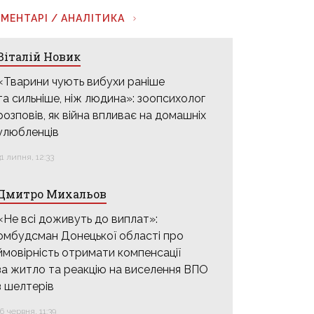
МЕНТАРІ / АНАЛІТИКА
Віталій Новик
«Тварини чують вибухи раніше
та сильніше, ніж людина»: зоопсихолог
розповів, як війна впливає на домашніх
улюбленців
31 липня, 12:33
Дмитро Михальов
«Не всі доживуть до виплат»:
омбудсман Донецької області про
ймовірність отримати компенсації
за житло та реакцію на виселення ВПО
з шелтерів
16 червня, 11:39