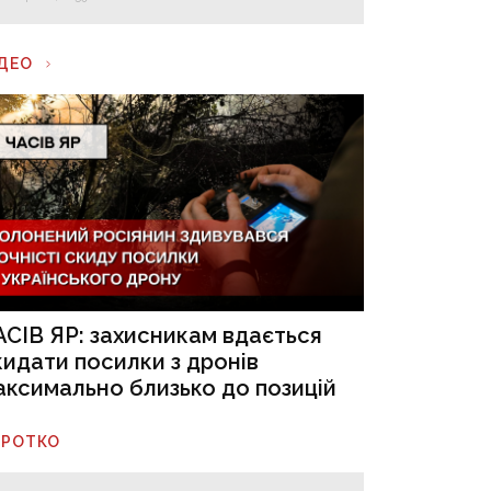
ІДЕО
АСІВ ЯР: захисникам вдається
кидати посилки з дронів
аксимально близько до позицій
ОРОТКО