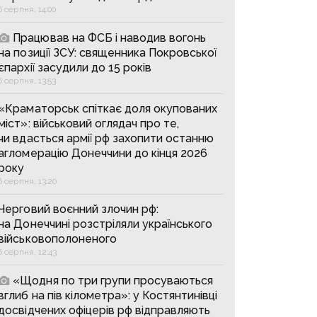
6 серпня, 14:00
Працював на ФСБ і наводив вогонь
на позиції ЗСУ: священника Покровської
єпархії засудили до 15 років
6 серпня, 13:53
«Краматорськ спіткає доля окупованих
міст»: військовий оглядач про те,
чи вдасться армії рф захопити останню
агломерацію Донеччини до кінця 2026
року
6 серпня, 13:20
Черговий воєнний злочин рф:
на Донеччині розстріляли українського
військовополоненого
6 серпня, 12:43
«Щодня по три групи просуваються
вглиб на пів кілометра»: у Костянтинівці
досвідчених офіцерів рф відправляють