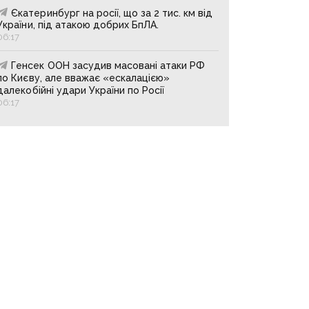
Єкатеринбург на росії, що за 2 тис. км від
України, під атакою добрих БпЛА.
06:17
Генсек ООН засудив масовані атаки РФ
по Києву, але вважає «ескалацією»
далекобійні удари України по Росії
06:17