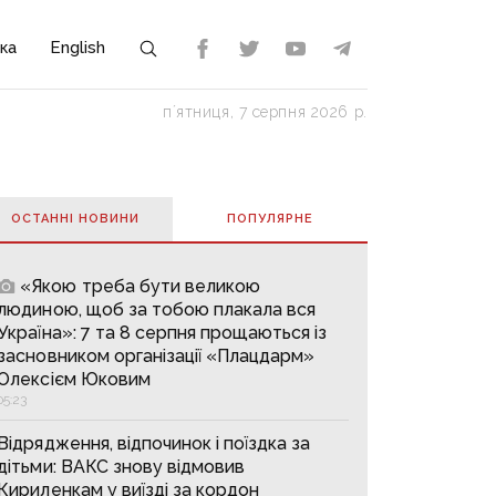
ка
English
пʼятниця, 7 серпня 2026 р.
ОСТАННІ НОВИНИ
ПОПУЛЯРНE
«Якою треба бути великою
людиною, щоб за тобою плакала вся
Україна»: 7 та 8 серпня прощаються із
засновником організації «Плацдарм»
Олексієм Юковим
05:23
Відрядження, відпочинок і поїздка за
дітьми: ВАКС знову відмовив
Кириленкам у виїзді за кордон