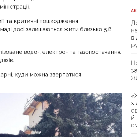
міністрації.
А
мії та критичні пошкодження
Д
маді досі залишаються жити близько 5,8
н
в
р
ізоване водо-, електро- та газопостачання.
язів.
Н
з
карні, куди можна звертатися
ж
«
з
е
й
с