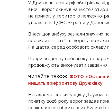
У Дружківці армія рф обстріляла під
вночі, ворог скинув на місто чотир
на прилеглу територію пожежно-рят
управління ДСНС України у Донецькі
Внаслідок вибуху зазнали значних по
перекриття та в'їзні ворота пожежно
На щастя, серед особового складу 
Попри щоденну небезпеку та ворож
продовжують виконувати завдання 
ЧИТАЙТЕ ТАКОЖ:
ФОТО. «Останній
нищать прифронтову Дружківку
Нагадаємо, що ситуація у Дружківці
початку 2026 року ворог завдав по
пошкодив сотні житлових будинків.