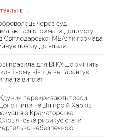
КТУАЛЬНЕ
оброволець через суд
амагається отримати допомогу
ід Світлодарської МВА: як громада
уйнує довіру до влади
ові правила для ВПО: що змінить
акон і чому він ще не гарантує
итла та виплат
Ждуни» перекривають траси
 Донеччини на Дніпро й Харків:
вакуація з Краматорська
 Слов’янська ризикує стати
мертельно небезпечною