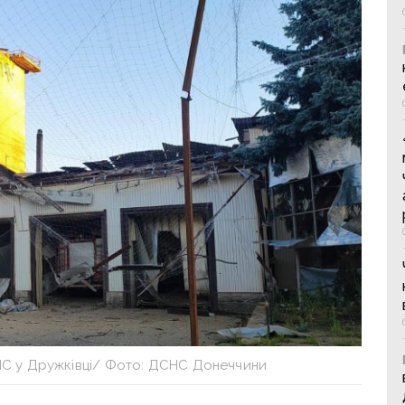
НС у Дружківці/ Фото: ДСНС Донеччини