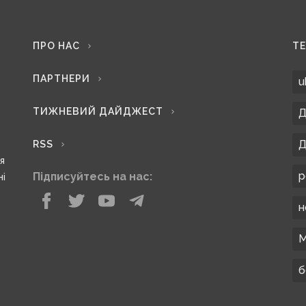
ПРО НАС
Т
ПАРТНЕРИ
u
ТИЖНЕВИЙ ДАЙДЖЕСТ
Д
Д
RSS
ся
р
Підписуйтесь на нас:
ні
н
М
б