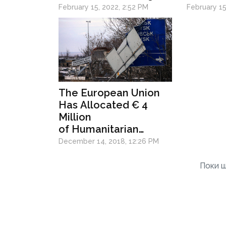
Indepe
February 15, 2022, 2:52 PM
February 15
Does It
The European Union
Has Allocated € 4
Million
of Humanitarian
Assistance for Eastern
December 14, 2018, 12:26 PM
Ukraine
Поки щ