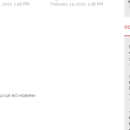
ndence: What
Invasion
, 2022, 1:48 PM
February 14, 2022, 1:48 PM
 Mean
О
о це всі новини