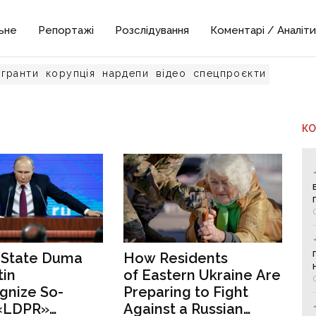
ьне
Репортажі
Розслідування
Коментарі / Аналіти
гранти
корупція
нардепи
відео
спецпроєкти
К
 State Duma
How Residents
tin
of Eastern Ukraine Are
gnize So-
Preparing to Fight
 «LDPR»
Against a Russian