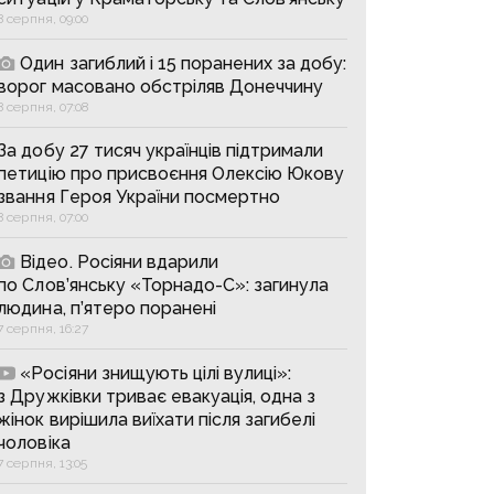
8 серпня, 09:00
Один загиблий і 15 поранених за добу:
ворог масовано обстріляв Донеччину
8 серпня, 07:08
За добу 27 тисяч українців підтримали
петицію про присвоєння Олексію Юкову
звання Героя України посмертно
8 серпня, 07:00
Відео. Росіяни вдарили
по Слов’янську «Торнадо-С»: загинула
людина, п’ятеро поранені
7 серпня, 16:27
«Росіяни знищують цілі вулиці»:
з Дружківки триває евакуація, одна з
жінок вирішила виїхати після загибелі
чоловіка
7 серпня, 13:05