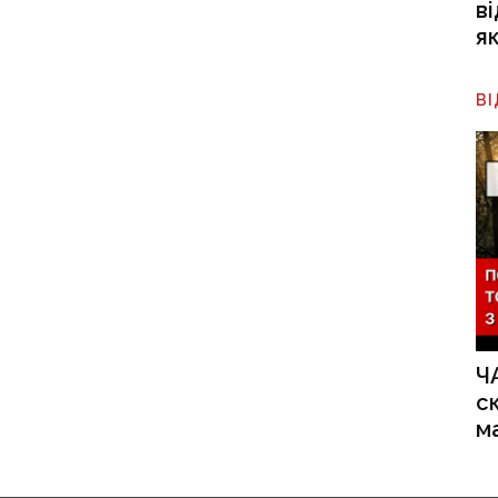
в
я
В
Ч
с
м