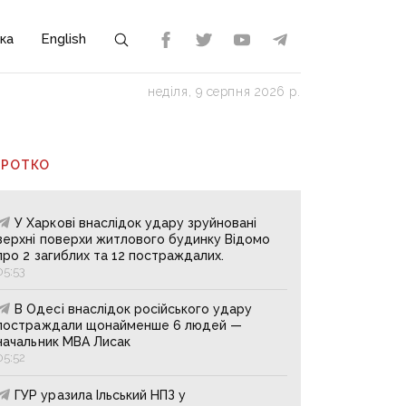
ка
English
неділя, 9 серпня 2026 р.
ОРОТКО
У Харкові внаслідок удару зруйновані
верхні поверхи житлового будинку Відомо
про 2 загиблих та 12 постраждалих.
05:53
В Одесі внаслідок російського удару
постраждали щонайменше 6 людей —
начальник МВА Лисак
05:52
ГУР уразила Ільський НПЗ у