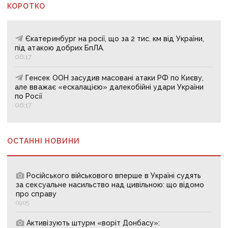
КОРОТКО
Єкатеринбург на росії, що за 2 тис. км від України,
під атакою добрих БпЛА.
06:17
Генсек ООН засудив масовані атаки РФ по Києву,
але вважає «ескалацією» далекобійні удари України
по Росії
06:17
ОСТАННІ НОВИНИ
Російського військового вперше в Україні судять
за сексуальне насильство над цивільною: що відомо
про справу
09:05
Активізують штурм «воріт Донбасу»: