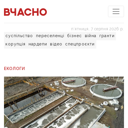
пʼятниця, 7 серпня 2026 р.
суспільство
переселенці
бізнес
війна
гранти
корупція
нардепи
відео
спецпроєкти
ЕКОЛОГИ