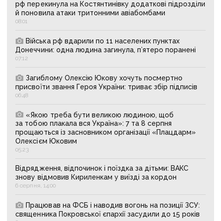
рф перекинула на Костянтинівку додаткові підрозділи
й поновила атаки тритонними авіабомбами
08:01
Війська рф вдарили по 11 населених пунктах
Донеччини: одна людина загинула, п’ятеро поранені
07:12
Загиблому Олексію Юкову хочуть посмертно
присвоїти звання Героя України: триває збір підписів
06:48
«Якою треба бути великою людиною, щоб
за тобою плакала вся Україна»: 7 та 8 серпня
прощаються із засновником організації «Плацдарм»
Олексієм Юковим
05:23
Відрядження, відпочинок і поїздка за дітьми: ВАКС
знову відмовив Кириленкам у виїзді за кордон
6 серпня, 14:00
Працював на ФСБ і наводив вогонь на позиції ЗСУ:
священника Покровської єпархії засудили до 15 років