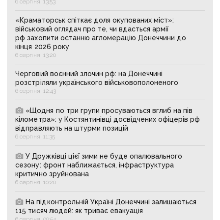
6 серпня, 13:53
«Краматорськ спіткає доля окупованих міст»:
військовий оглядач про те, чи вдасться армії
рф захопити останню агломерацію Донеччини до
кінця 2026 року
6 серпня, 13:20
Черговий воєнний злочин рф: на Донеччині
розстріляли українського військовополоненого
6 серпня, 12:43
«Щодня по три групи просуваються вглиб на пів
кілометра»: у Костянтинівці досвідчених офіцерів рф
відправляють на штурми позицій
6 серпня, 11:35
У Дружківці цієї зими не буде опалювального
сезону: фронт наближається, інфраструктура
критично зруйнована
6 серпня, 10:20
На підконтрольній Україні Донеччині залишаються
115 тисяч людей: як триває евакуація
6 серпня, 09:54