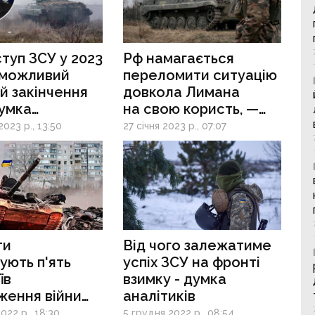
туп ЗСУ у 2023
Рф намагається
 можливий
переломити ситуацію
й закінчення
довкола Лимана
думка
на свою користь, —
ови ЦРУ
Машовець
023 р., 13:50
27 січня 2023 р., 07:07
ти
Від чого залежатиме
ують п'ять
успіх ЗСУ на фронті
їв
взимку - думка
ження війни
аналітиків
 з росією у
022 р., 18:30
5 грудня 2022 р., 08:54