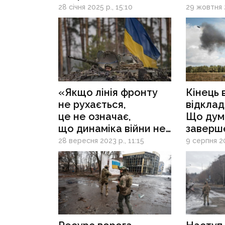
та експерти про
до окуп
28 січня 2025 р., 15:10
29 жовтня 
тактику ворога, яка
Селидов
дає результати
так з 
«Якщо лінія фронту
Кінець 
не рухається,
відклад
це не означає,
Що дум
що динаміка війни не
заверш
міняється на користь
збройно
28 вересня 2023 р., 11:15
9 серпня 20
України», — аналітик
західні