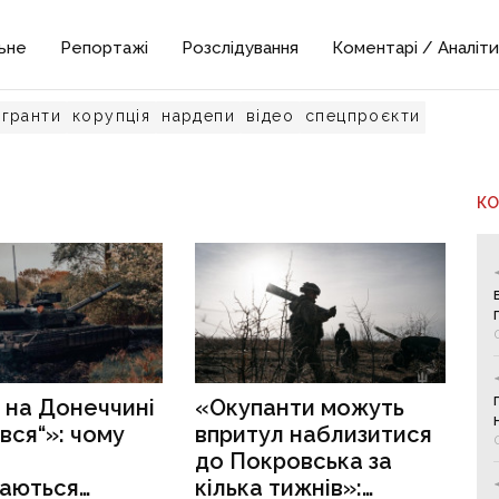
ьне
Репортажі
Розслідування
Коментарі / Аналіти
гранти
корупція
нардепи
відео
спецпроєкти
К
 на Донеччині
«Окупанти можуть
вся“»: чому
впритул наблизитися
до Покровська за
аються
кілька тижнів»: