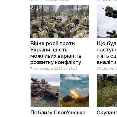
2023 ро
Війна росії проти
Що буде
України: шість
наступні
можливих варіантів
п’ять сц
розвитку конфлікту
аналіти
Guardia
7 листопада 2022 р., 12:42
25 серпня 2
Поблизу Слов’янська
Окупан