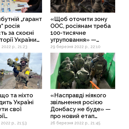
бутній „гарант
«Щоб оточити зону
“ росія
ООС, росіянам треба
сть за скоєні
100-тисячне
торії України
угруповання» —
злочини?» —
військовий експерт
2022 р., 21:23
29 березня 2022 р., 22:10
ти про
про ресурси рф
вори
улі
що та ніхто
«Насправді ніякого
дить Україні
звільнення росією
ти свої
Донбасу не буде» —
ії
про новий етап
асі», —
російської агресії
2022 р., 21:53
26 березня 2022 р., 21:45