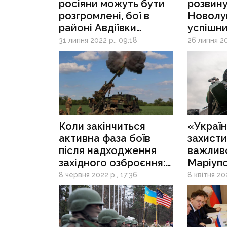
росіяни можуть бути
розвину
розгромлені, бої в
Новолуг
районі Авдіївки
успішни
посиляться: огляд
Бахмут,
31 липня 2022 р., 09:18
26 липня 20
думок експертів
Коли закінчиться
«Україн
активна фаза боїв
захист
після надходження
важливо
західного озброєння:
Маріупо
думка експерта
України
8 червня 2022 р., 17:36
8 квітня 202
про под
військов