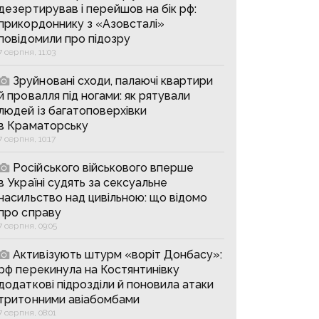
дезертирував і перейшов на бік рф:
прикордоннику з «Азовсталі»
повідомили про підозру
7 серпня, 11:03
Зруйновані сходи, палаючі квартири
й провалля під ногами: як рятували
людей із багатоповерхівки
в Краматорську
7 серпня, 10:17
Російського військового вперше
в Україні судять за сексуальне
насильство над цивільною: що відомо
про справу
7 серпня, 09:05
Активізують штурм «воріт Донбасу»:
рф перекинула на Костянтинівку
додаткові підрозділи й поновила атаки
тритонними авіабомбами
7 серпня, 08:01