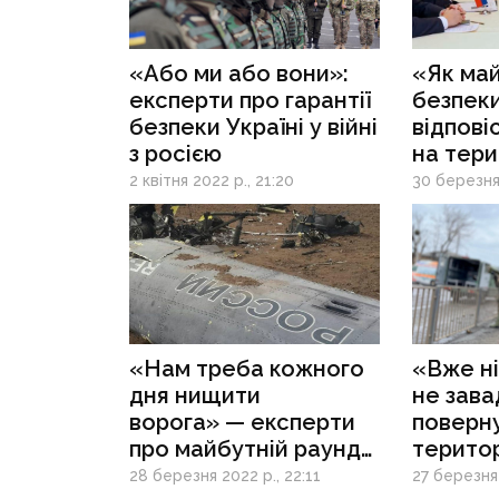
«Або ми або вони»:
«Як май
експерти про гарантії
безпеки
безпеки Україні у війні
відпові
з росією
на тери
воєнні 
2 квітня 2022 р., 21:20
30 березня 
експер
перего
в Стамб
«Нам треба кожного
«Вже ні
дня нищити
не зава
ворога» — експерти
поверну
про майбутній раунд
територ
переговорів
на Донб
28 березня 2022 р., 22:11
27 березня 