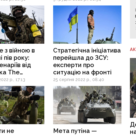
ці
 з війною в
Стратегічна ініціатива
А
 пів року:
перейшла до ЗСУ:
енаріїв від
експерти про
ка The
ситуацію на фронті
n
022 р., 17:13
25 серпня 2022 р., 08:40
Д
ти не
Мета путіна —
н