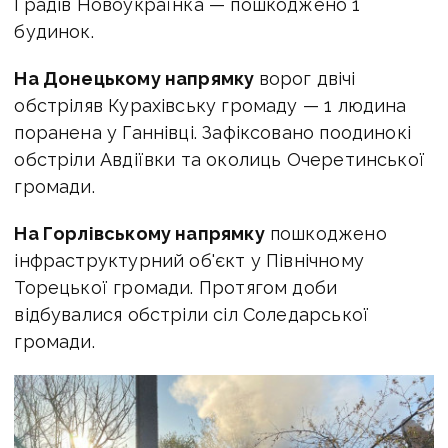
Градів Новоукраїнка — пошкоджено 1
будинок.
На Донецькому напрямку
ворог двічі
обстріляв Курахівську громаду — 1 людина
поранена у Ганнівці. Зафіксовано поодинокі
обстріли Авдіївки та околиць Очеретинської
громади.
На Горлівському напрямку
пошкоджено
інфраструктурний об'єкт у Північному
Торецької громади. Протягом доби
відбувалися обстріли сіл Соледарської
громади.