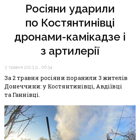
Росіяни ударили
по Костянтинівці
дронами-камікадзе і
з артилерії
3 травня 2023 р., 06:54
За 2 травня росіяни поранили 3 жителів
Донеччини: у Костянтинівці, Авдіївці
та Ганнівці.