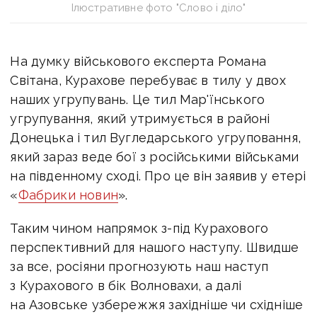
Ілюстративне фото "Слово і діло"
На думку військового експерта Романа
Світана, Курахове перебуває в тилу у двох
наших угрупувань. Це тил Мар'їнського
угрупування, який утримується в районі
Донецька і тил Вугледарського угруповання,
який зараз веде бої з російськими військами
на південному сході. Про це він заявив у етері
«
Фабрики новин
».
Таким чином напрямок з-під Курахового
перспективний для нашого наступу. Швидше
за все, росіяни прогнозують наш наступ
з Курахового в бік Волновахи, а далі
на Азовське узбережжя західніше чи східніше