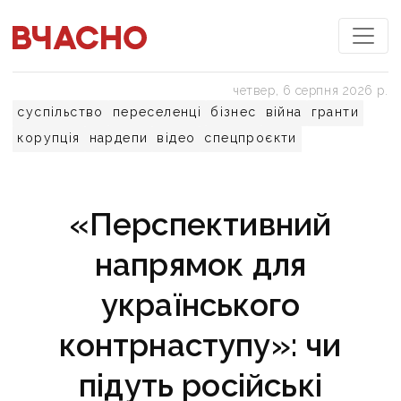
четвер, 6 серпня 2026 р.
суспільство
переселенці
бізнес
війна
гранти
корупція
нардепи
відео
спецпроєкти
«Перспективний
напрямок для
українського
контрнаступу»: чи
підуть російські