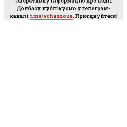
Оперативну інформацію про події
Донбасу публікуємо у телеграм-
каналі
t.me/vchasnoua
. Приєднуйтеся!
обстріли
війна
Костянтинівка
Донбас
ПОДІЛИТИСЯ У СОЦМЕРЕЖАХ:
ТАКОЖ ЗА ТЕМОЮ