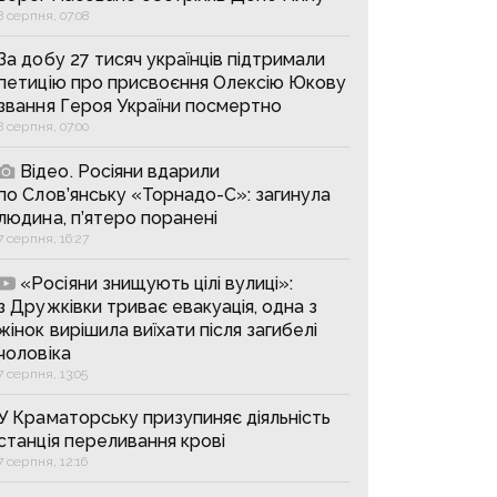
8 серпня, 07:08
За добу 27 тисяч українців підтримали
петицію про присвоєння Олексію Юкову
звання Героя України посмертно
8 серпня, 07:00
Відео. Росіяни вдарили
по Слов’янську «Торнадо-С»: загинула
людина, п’ятеро поранені
7 серпня, 16:27
«Росіяни знищують цілі вулиці»:
з Дружківки триває евакуація, одна з
жінок вирішила виїхати після загибелі
чоловіка
7 серпня, 13:05
У Краматорську призупиняє діяльність
станція переливання крові
7 серпня, 12:16