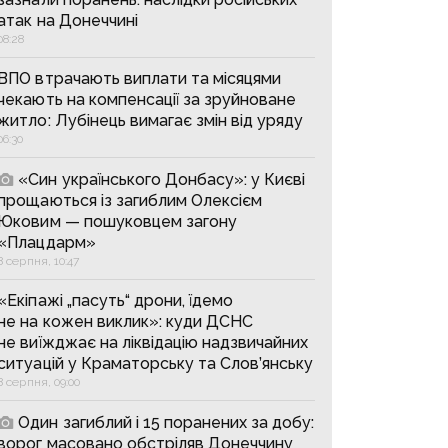
атак на Донеччині
08:28
ВПО втрачають виплати та місяцями
чекають на компенсації за зруйноване
житло: Лубінець вимагає змін від уряду
06:30
«Син українського Донбасу»: у Києві
прощаються із загиблим Олексієм
Юковим — пошуковцем загону
«Плацдарм»
8 серпня, 10:47
«Екіпажі „пасуть“ дрони, їдемо
не на кожен виклик»: куди ДСНС
не виїжджає на ліквідацію надзвичайних
ситуацій у Краматорську та Слов’янську
8 серпня, 09:00
Один загиблий і 15 поранених за добу:
ворог масовано обстріляв Донеччину