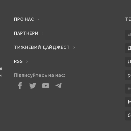
ПРО НАС
Т
ПАРТНЕРИ
u
ТИЖНЕВИЙ ДАЙДЖЕСТ
Д
Д
RSS
ся
р
Підписуйтесь на нас:
ні
н
М
б