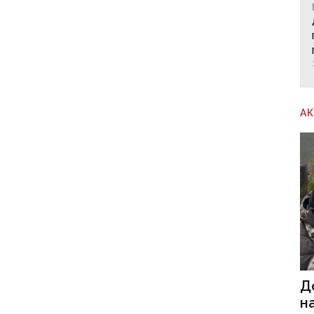
А
Д
н