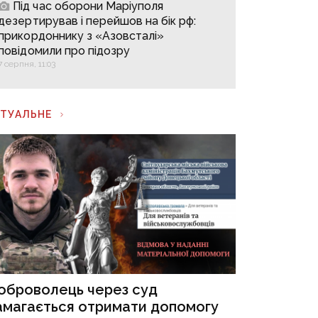
Під час оборони Маріуполя
дезертирував і перейшов на бік рф:
прикордоннику з «Азовсталі»
повідомили про підозру
7 серпня, 11:03
КТУАЛЬНЕ
оброволець через суд
амагається отримати допомогу