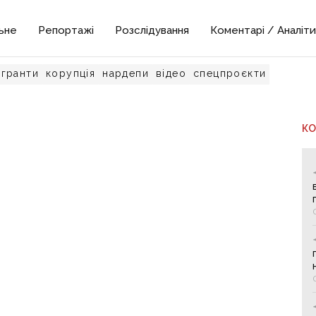
ьне
Репортажі
Розслідування
Коментарі / Аналіти
гранти
корупція
нардепи
відео
спецпроєкти
К