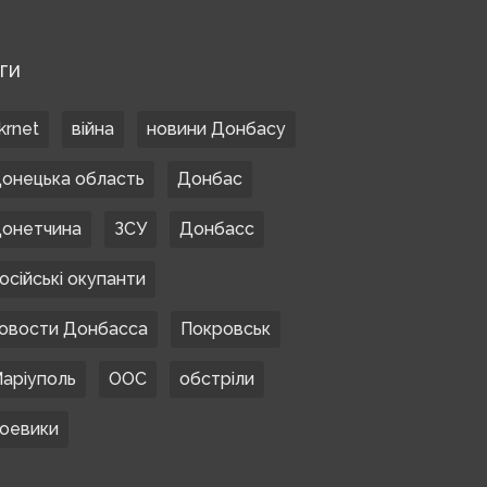
ЕГИ
krnet
війна
новини Донбасу
онецька область
Донбас
онетчина
ЗСУ
Донбасс
осійські окупанти
овости Донбасса
Покровськ
аріуполь
ООС
обстріли
оевики