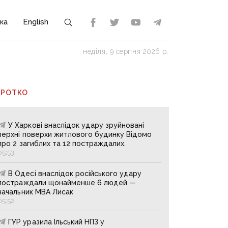
ка
English
неділя, 9 серпня 2026 р.
ОРОТКО
У Харкові внаслідок удару зруйновані
верхні поверхи житлового будинку Відомо
про 2 загиблих та 12 постраждалих.
05:53
В Одесі внаслідок російського удару
постраждали щонайменше 6 людей —
начальник МВА Лисак
05:52
ГУР уразила Ільський НПЗ у