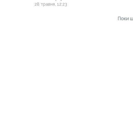
та Волновахою
28 травня, 12:23
Поки щ