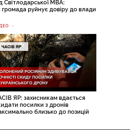
ід Світлодарської МВА:
к громада руйнує довіру до влади
ІДЕО
АСІВ ЯР: захисникам вдається
кидати посилки з дронів
аксимально близько до позицій