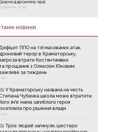
Краснодарському краї
8 серпня, 12:49
СТАННІ НОВИНИ
Дефіцит ППО на тлі масованих атак,
дроновий терор в Краматорську,
загроза втрати Костянтинівки
та прощання з Олексієм Юковим:
важливе за тиждень
13:00
У Краматорську названа на честь
Степана Чубенка школа може втратити
його ім'я: мама загиблого героя
розповіла про рішення влади
10:45
Троє людей загинули, шестеро
зазнали поранень: наслідки російських