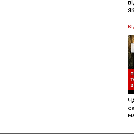
в
я
В
Ч
с
м