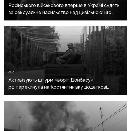
Російського військового вперше в Україні судять
за сексуальне насильство над цивільною: що
відомо про справу
08:01
Активізують штурм «воріт Донбасу»:
рф перекинула на Костянтинівку додаткові
підрозділи й поновила атаки тритонними
авіабомбами