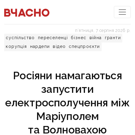
пʼятниця, 7 серпня 2026 р.
суспільство
переселенці
бізнес
війна
гранти
корупція
нардепи
відео
спецпроєкти
Росіяни намагаються
запустити
електросполучення між
Маріуполем
та Волновахою