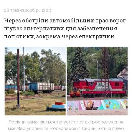
28 травня 2026 р., 12:23
Через обстріли автомобільних трас ворог
шукає альтернативи для забезпечення
логістики, зокрема через електрички.
Росіяни намагаються запустити електросполучення
між Маріуполем та Волновахою/ Скриншоти із відео