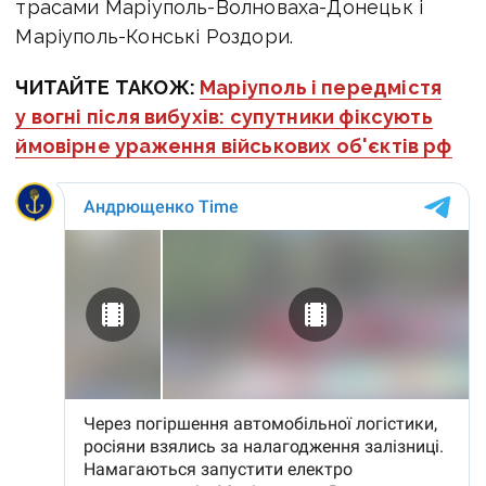
трасами Маріуполь-Волноваха-Донецьк і
Маріуполь-Конські Роздори.
ЧИТАЙТЕ ТАКОЖ:
Маріуполь і передмістя
у вогні після вибухів: супутники фіксують
ймовірне ураження військових об'єктів рф