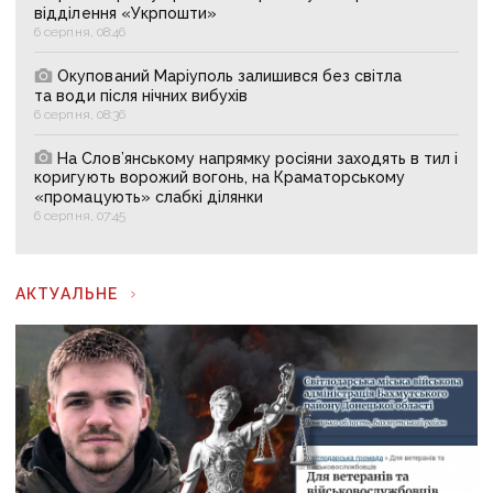
відділення «Укрпошти»
6 серпня, 08:46
Окупований Маріуполь залишився без світла
та води після нічних вибухів
6 серпня, 08:36
На Слов’янському напрямку росіяни заходять в тил і
коригують ворожий вогонь, на Краматорському
«промацують» слабкі ділянки
6 серпня, 07:45
АКТУАЛЬНЕ