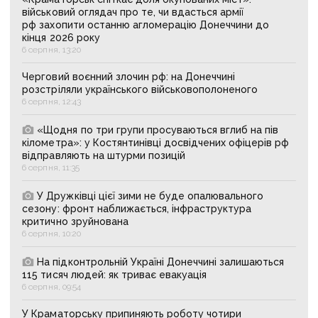
військовий оглядач про те, чи вдасться армії
рф захопити останню агломерацію Донеччини до
кінця 2026 року
6 серпня, 13:20
Черговий воєнний злочин рф: на Донеччині
розстріляли українського військовополоненого
6 серпня, 12:43
«Щодня по три групи просуваються вглиб на пів
кілометра»: у Костянтинівці досвідчених офіцерів рф
відправляють на штурми позицій
6 серпня, 11:35
У Дружківці цієї зими не буде опалювального
сезону: фронт наближається, інфраструктура
критично зруйнована
6 серпня, 10:20
На підконтрольній Україні Донеччині залишаються
115 тисяч людей: як триває евакуація
6 серпня, 09:54
У Краматорську припиняють роботу чотири