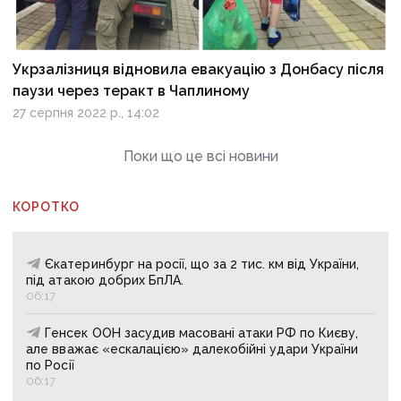
Укрзалізниця відновила евакуацію з Донбасу після
паузи через теракт в Чаплиному
27 серпня 2022 р., 14:02
Поки що це всі новини
КОРОТКО
Єкатеринбург на росії, що за 2 тис. км від України,
під атакою добрих БпЛА.
06:17
Генсек ООН засудив масовані атаки РФ по Києву,
але вважає «ескалацією» далекобійні удари України
по Росії
06:17