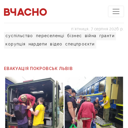
пʼятниця, 7 серпня 2026 р.
суспільство
переселенці
бізнес
війна
гранти
корупція
нардепи
відео
спецпроєкти
ЕВАКУАЦІЯ ПОКРОВСЬК ЛЬВІВ