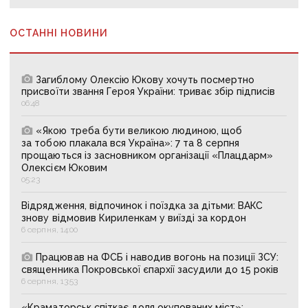
ОСТАННІ НОВИНИ
Загиблому Олексію Юкову хочуть посмертно
присвоїти звання Героя України: триває збір підписів
06:48
«Якою треба бути великою людиною, щоб
за тобою плакала вся Україна»: 7 та 8 серпня
прощаються із засновником організації «Плацдарм»
Олексієм Юковим
05:23
Відрядження, відпочинок і поїздка за дітьми: ВАКС
знову відмовив Кириленкам у виїзді за кордон
6 серпня, 14:00
Працював на ФСБ і наводив вогонь на позиції ЗСУ:
священника Покровської єпархії засудили до 15 років
6 серпня, 13:53
«Краматорськ спіткає доля окупованих міст»: