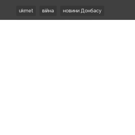
ukrnet
війна
новини Донбасу
Донецька область
Донбас
Донетчина
ЗСУ
Донбасс
російські окупанти
новости Донбасса
Покровськ
Маріуполь
ООС
обстріли
боевики