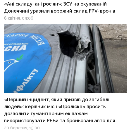
«Ані складу, ані росіян»: ЗСУ на окупованій
Донеччині уразили ворожий склад FPV-дронів
8 квітня, 09:06
«Перший інцидент, який призвів до загибелі
людей»: керівник місії «Проліска» просить
дозволити гуманітарним екіпажам
використовувати РЕБи та броньовані авто для
евакуацій
20 березня, 15:00