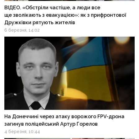
ВІДЕО. «Обстріли частіше, а люди все
ще зволікають з евакуацією»: як з прифронтової
Дружківки рятують жителів
6 березня, 14:02
На Донеччині через атаку ворожого FPV-дрона
загинув поліцейський Артур Горелов
4 березня, 10:44