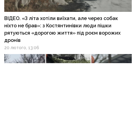
ВІДЕО. «З літа хотіли виїхати, але через собак
ніхто не брав»: з Костянтинівки люди пішки
рятуються «дорогою життя» під роєм ворожих
дронів
20 лютого, 13:06
На Донеччині російський дрон атакував авто