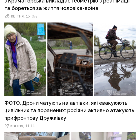
з Краматорська викладає геометрію з реанімації
та бореться за життя чоловіка-воїна
28 квітня, 13:05
ФОТО. Дрони чатують на автівки, які евакуюють
цивільних та поранених: росіяни активно атакують
прифронтову Дружківку
27 квітня, 11:11