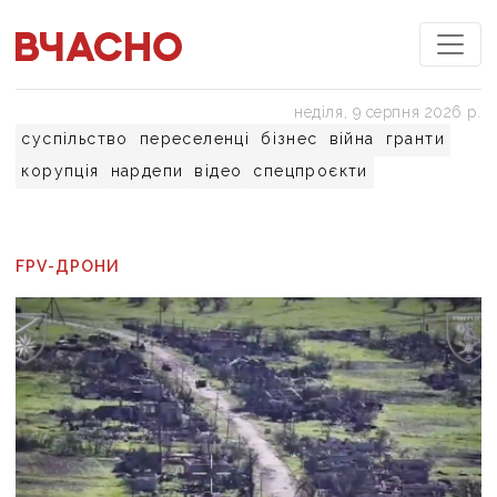
неділя, 9 серпня 2026 р.
суспільство
переселенці
бізнес
війна
гранти
корупція
нардепи
відео
спецпроєкти
FPV-ДРОНИ