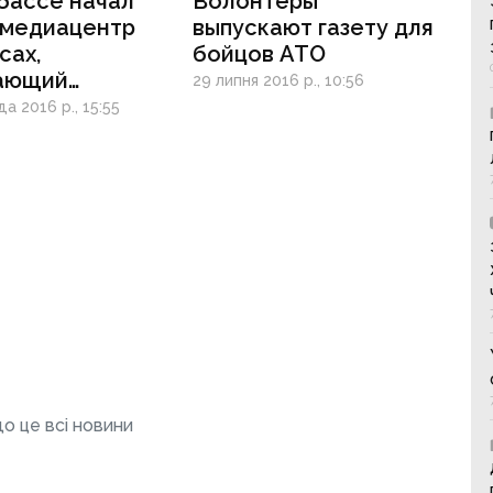
бассе начал
Волонтеры
 медиацентр
выпускают газету для
сах,
бойцов АТО
ающий
29 липня 2016 р., 10:56
 газету для
а 2016 р., 15:55
 АТО
о це всі новини