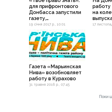
«Твое право знать»:
На Дон
для прифронтового
работу
Донбасса запустили
на коле
газету,
выпуск
развенчивающую
полевую
19 січня 2017 р., 10:01
17 листопад
фейки российских
бойцов
СМИ
Газета «Марьинская
Нива» возобновляет
работу в Курахово
31 травня 2016 р., 07:45
Поки щ