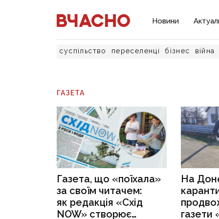
Новини
Актуал
суспільство
переселенці
бізнес
війна
ГАЗЕТА
Газета, що «поїхала»
На Доне
за своїм читачем:
карант
як редакція «Схід
продво
NOW» створює
газети