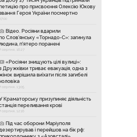
За добу 27 тисяч українців підтримали
петицію про присвоєння Олексію Юкову
звання Героя України посмертно
07:00
Відео. Росіяни вдарили
по Слов’янську «Торнадо-С»: загинула
людина, п’ятеро поранені
7 серпня, 16:27
«Росіяни знищують цілі вулиці»:
з Дружківки триває евакуація, одна з
жінок вирішила виїхати після загибелі
чоловіка
7 серпня, 13:05
У Краматорську призупиняє діяльність
станція переливання крові
7 серпня, 12:16
Під час оборони Маріуполя
дезертирував і перейшов на бік рф:
прикордоннику з «Азовсталі»