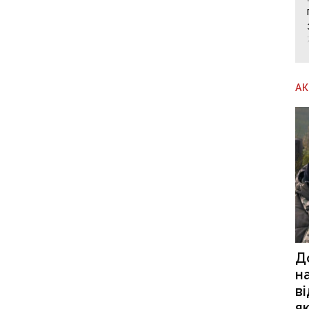
А
Д
н
в
я