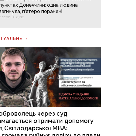
пунктах Донеччини: одна людина
загинула, п’ятеро поранені
7 серпня, 07:12
КТУАЛЬНЕ
оброволець через суд
амагається отримати допомогу
ід Світлодарської МВА:
к громада руйнує довіру до влади