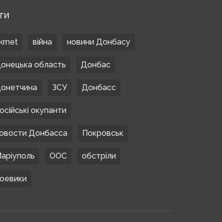
ЕГИ
krnet
війна
новини Донбасу
онецька область
Донбас
онетчина
ЗСУ
Донбасс
осійські окупанти
овости Донбасса
Покровськ
аріуполь
ООС
обстріли
оевики