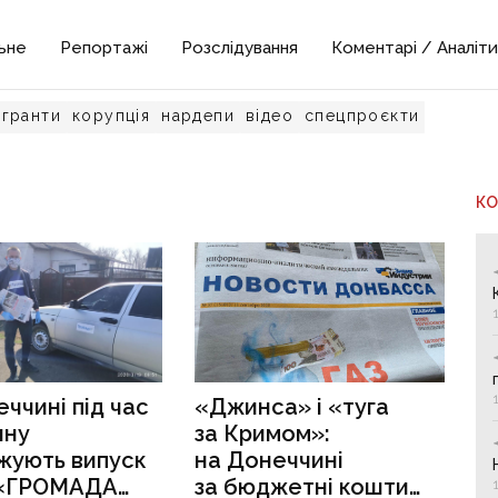
ьне
Репортажі
Розслідування
Коментарі / Аналіти
гранти
корупція
нардепи
відео
спецпроєкти
К
ччині під час
«Джинса» і «туга
ину
за Кримом»:
жують випуск
на Донеччині
 «ГРОМАДА
за бюджетні кошти