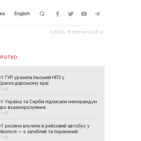
ка
English
субота, 8 серпня 2026 р.
ОРОТКО
ГУР уразила Ільський НПЗ у
Краснодарському краї
12:49
Україна та Сербія підписали меморандум
про взаєморозуміння
12:48
росіяни влучили в рейсовий автобус у
Нікополі — є загиблий та поранений
12:48