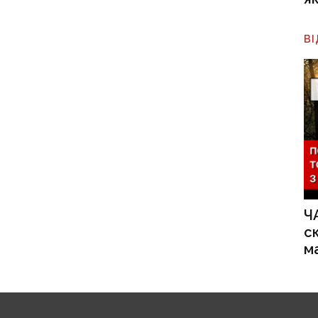
В
Ч
с
м