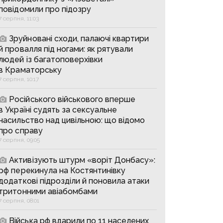
повідомили про підозру
7 серпня, 11:03
Зруйновані сходи, палаючі квартири
й провалля під ногами: як рятували
людей із багатоповерхівки
в Краматорську
7 серпня, 10:17
Російського військового вперше
в Україні судять за сексуальне
насильство над цивільною: що відомо
про справу
7 серпня, 09:05
Активізують штурм «воріт Донбасу»:
рф перекинула на Костянтинівку
додаткові підрозділи й поновила атаки
тритонними авіабомбами
7 серпня, 08:01
Війська рф вдарили по 11 населених