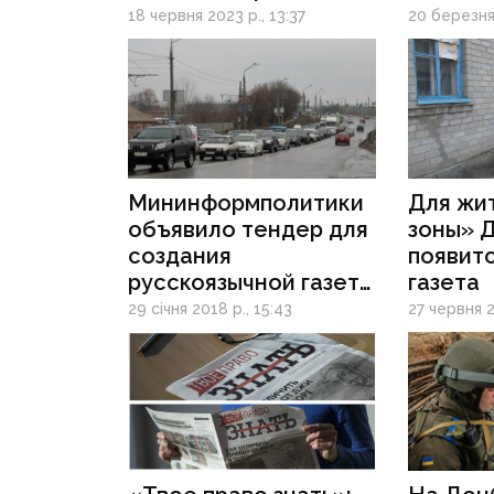
видання для ВПО
Схід»
18 червня 2023 р., 13:37
20 березня 
з Донбасу
Мининформполитики
Для жи
объявило тендер для
зоны» 
создания
появитс
русскоязычной газеты
газета
на Донбассе
29 січня 2018 р., 15:43
27 червня 2