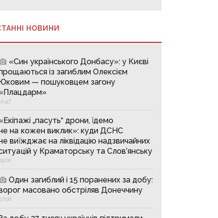
СТАННІ НОВИНИ
«Син українського Донбасу»: у Києві
прощаються із загиблим Олексієм
Юковим — пошуковцем загону
«Плацдарм»
10:47
«Екіпажі „пасуть“ дрони, їдемо
не на кожен виклик»: куди ДСНС
не виїжджає на ліквідацію надзвичайних
ситуацій у Краматорську та Слов’янську
09:00
Один загиблий і 15 поранених за добу:
ворог масовано обстріляв Донеччину
07:08