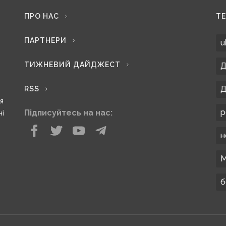
ПРО НАС
Т
ПАРТНЕРИ
u
ТИЖНЕВИЙ ДАЙДЖЕСТ
Д
Д
RSS
ся
р
Підписуйтесь на нас:
ні
н
М
б