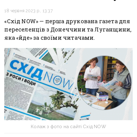
18 червня 2023 р., 13:37
«Схід NOW» — перша друкована газета для
переселенців з Донеччини та Луганщини,
яка «йде» за своїми читачами.
Колаж з фото на сайті Схід NOW