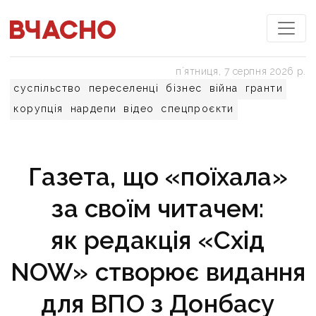
пʼятниця, 7 серпня 2026 р.
суспільство
переселенці
бізнес
війна
гранти
корупція
нардепи
відео
спецпроєкти
Газета, що «поїхала»
за своїм читачем:
як редакція «Схід
NOW» створює видання
для ВПО з Донбасу