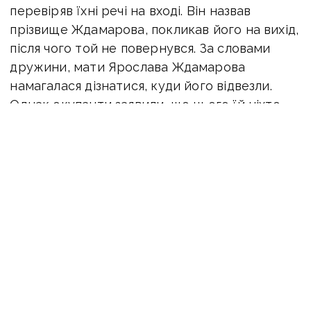
перевіряв їхні речі на вході. Він назвав
прізвище Ждамарова, покликав його на вихід,
після чого той не повернувся. За словами
дружини, мати Ярослава Ждамарова
намагалася дізнатися, куди його відвезли.
Однак окупанти заявили, що цього їй ніхто
не скаже, мовляв, вашого сина треба було
одразу розстріляти, а не розглядати його
справу.
Тривалий час місце перебування Ярослава
Ждамарова було невідоме. Останній раз
Вікторія спілкувалася з чоловіком 18 травня
2022 року, коли з моменту його зникнення
минув майже місяць. Каже, що він
зателефонував у Telegram із невідомого
неукраїнського номера. Повідомив,