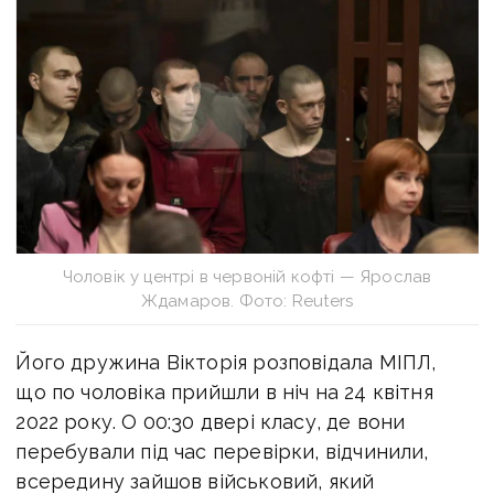
Чоловік у центрі в червоній кофті — Ярослав
Ждамаров. Фото: Reuters
Його дружина Вікторія розповідала МІПЛ,
що по чоловіка прийшли в ніч на 24 квітня
2022 року. О 00:30 двері класу, де вони
перебували під час перевірки, відчинили,
всередину зайшов військовий, який