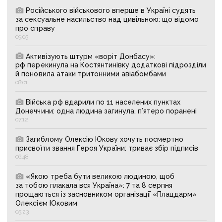
Російського військового вперше в Україні судять
за сексуальне насильство над цивільною: що відомо
про справу
09:05
Активізують штурм «воріт Донбасу»:
рф перекинула на Костянтинівку додаткові підрозділи
й поновила атаки тритонними авіабомбами
08:01
Війська рф вдарили по 11 населених пунктах
Донеччини: одна людина загинула, п’ятеро поранені
07:12
Загиблому Олексію Юкову хочуть посмертно
присвоїти звання Героя України: триває збір підписів
06:48
«Якою треба бути великою людиною, щоб
за тобою плакала вся Україна»: 7 та 8 серпня
прощаються із засновником організації «Плацдарм»
Олексієм Юковим
05:23