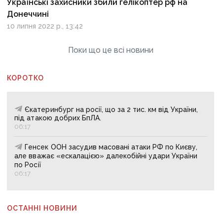
Українські захисники збили гелікоптер рф на
Донеччині
10 липня 2022 р., 13:42
Поки що це всі новини
КОРОТКО
Єкатеринбург на росії, що за 2 тис. км від України,
під атакою добрих БпЛА.
06:17
Генсек ООН засудив масовані атаки РФ по Києву,
але вважає «ескалацією» далекобійні удари України
по Росії
06:17
ОСТАННІ НОВИНИ