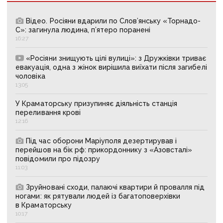
Відео. Росіяни вдарили по Слов’янську «Торнадо-
С»: загинула людина, п’ятеро поранені
16:27
«Росіяни знищують цілі вулиці»: з Дружківки триває
евакуація, одна з жінок вирішила виїхати після загибелі
чоловіка
13:05
У Краматорську призупиняє діяльність станція
переливання крові
12:16
Під час оборони Маріуполя дезертирував і
перейшов на бік рф: прикордоннику з «Азовсталі»
повідомили про підозру
11:03
Зруйновані сходи, палаючі квартири й провалля під
ногами: як рятували людей із багатоповерхівки
в Краматорську
10:17