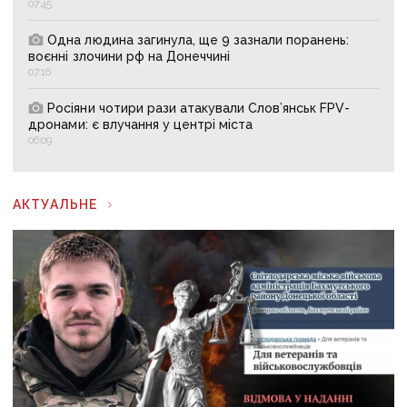
07:45
Одна людина загинула, ще 9 зазнали поранень:
воєнні злочини рф на Донеччині
07:16
Росіяни чотири рази атакували Слов’янськ FPV-
дронами: є влучання у центрі міста
06:09
АКТУАЛЬНЕ