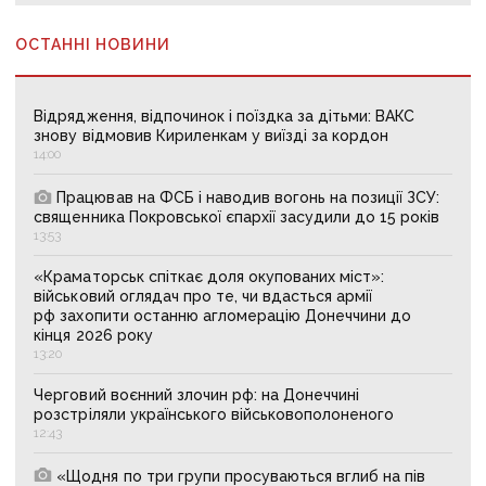
ОСТАННІ НОВИНИ
Відрядження, відпочинок і поїздка за дітьми: ВАКС
знову відмовив Кириленкам у виїзді за кордон
14:00
Працював на ФСБ і наводив вогонь на позиції ЗСУ:
священника Покровської єпархії засудили до 15 років
13:53
«Краматорськ спіткає доля окупованих міст»:
військовий оглядач про те, чи вдасться армії
рф захопити останню агломерацію Донеччини до
кінця 2026 року
13:20
Черговий воєнний злочин рф: на Донеччині
розстріляли українського військовополоненого
12:43
«Щодня по три групи просуваються вглиб на пів