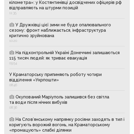
кілометра»: у Костянтинівці досвідчених офіцерів рф
відправляють на штурми позицій
11:35
У Дружківці цієї зими не буде опалювального
сезону: фронт наближається, інфраструктура
критично зруйнована
10:20
На підконтрольній Україні Донеччині залишаються
115 тисяч людей: як триває евакуація
09:54
У Краматорську припиняють роботу чотири
відділення «Укрпошти»
08:46
Окупований Маріуполь залишився без світла
та води після нічних вибухів
08:36
На Слов’янському напрямку росіяни заходять в тил і
коригують ворожий вогонь, на Краматорському
«промацують» слабкі ділянки