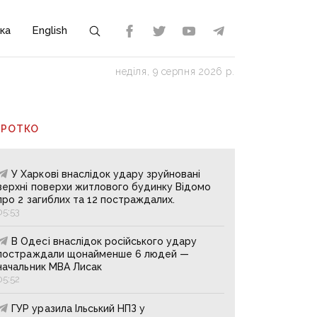
ка
English
неділя, 9 серпня 2026 р.
ОРОТКО
У Харкові внаслідок удару зруйновані
верхні поверхи житлового будинку Відомо
про 2 загиблих та 12 постраждалих.
05:53
В Одесі внаслідок російського удару
постраждали щонайменше 6 людей —
начальник МВА Лисак
05:52
ГУР уразила Ільський НПЗ у