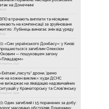
атак на Донеччині
08:28
ВПО втрачають виплати та місяцями
чекають на компенсації за зруйноване
житло: Лубінець вимагає змін від уряду
06:30
«Син українського Донбасу»: у Києві
прощаються із загиблим Олексієм
Юковим — пошуковцем загону
«Плацдарм»
8 серпня, 10:47
«Екіпажі „пасуть“ дрони, їдемо
не на кожен виклик»: куди ДСНС
не виїжджає на ліквідацію надзвичайних
ситуацій у Краматорську та Слов’янську
8 серпня, 09:00
Один загиблий і 15 поранених за добу:
ворог масовано обстріляв Донеччину