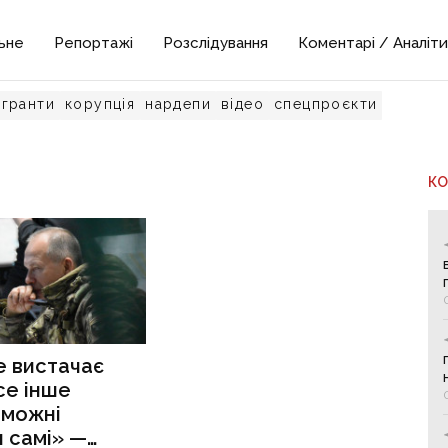
ьне
Репортажі
Розслідування
Коментарі / Аналіти
гранти
корупція
нардепи
відео
спецпроєкти
К
е вистачає
все інше
оможні
 самі» —