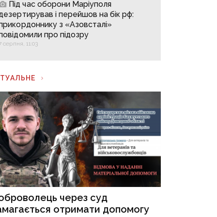
Під час оборони Маріуполя
дезертирував і перейшов на бік рф:
прикордоннику з «Азовсталі»
повідомили про підозру
7 серпня, 11:03
КТУАЛЬНЕ
оброволець через суд
амагається отримати допомогу