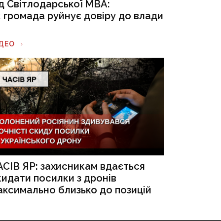
ід Світлодарської МВА:
к громада руйнує довіру до влади
ІДЕО
АСІВ ЯР: захисникам вдається
кидати посилки з дронів
аксимально близько до позицій