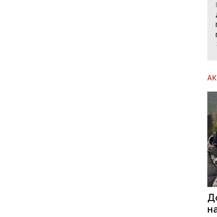
А
Д
н