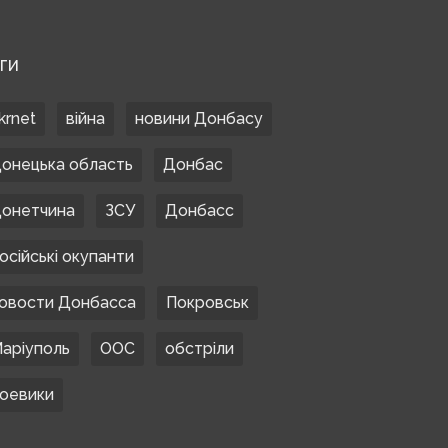
ЕГИ
krnet
війна
новини Донбасу
онецька область
Донбас
онетчина
ЗСУ
Донбасс
осійські окупанти
овости Донбасса
Покровськ
аріуполь
ООС
обстріли
оевики