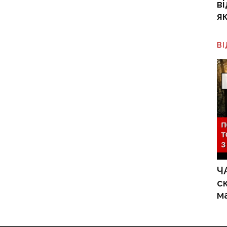
в
я
В
Ч
с
м