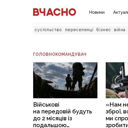
Новини
Актуал
суспільство
переселенці
бізнес
війна
ГОЛОВНОКОМАНДУВАЧ
Військові
«Нам н
на передовій будуть
зброї, 
до 2 місяців із
ми спр
подальшою
зробити