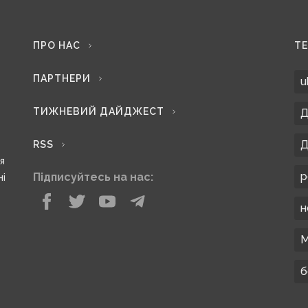
ПРО НАС
Т
ПАРТНЕРИ
u
ТИЖНЕВИЙ ДАЙДЖЕСТ
Д
Д
RSS
ся
р
Підписуйтесь на нас:
ні
н
М
б