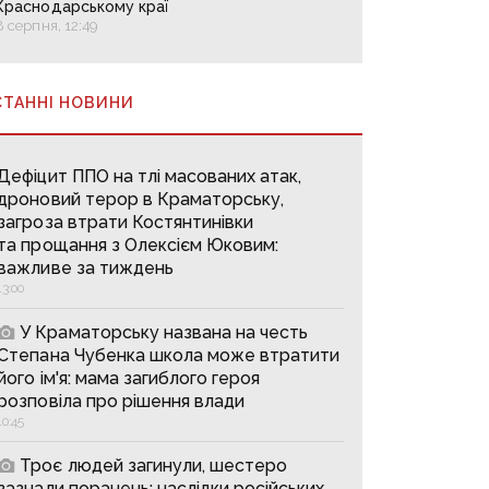
Краснодарському краї
8 серпня, 12:49
СТАННІ НОВИНИ
Дефіцит ППО на тлі масованих атак,
дроновий терор в Краматорську,
загроза втрати Костянтинівки
та прощання з Олексієм Юковим:
важливе за тиждень
13:00
У Краматорську названа на честь
Степана Чубенка школа може втратити
його ім'я: мама загиблого героя
розповіла про рішення влади
10:45
Троє людей загинули, шестеро
зазнали поранень: наслідки російських