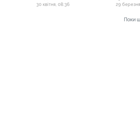
обов’язковою
Сирськи
30 квітня, 08:36
29 березня 
ротацією, — Сирський
з Авдіїв
підписав наказ
нового 
Поки щ
та необ
допомо