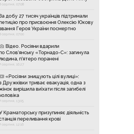
8 серпня, 07:08
За добу 27 тисяч українців підтримали
петицію про присвоєння Олексію Юкову
звання Героя України посмертно
8 серпня, 07:00
Відео. Росіяни вдарили
по Слов’янську «Торнадо-С»: загинула
людина, п’ятеро поранені
7 серпня, 16:27
«Росіяни знищують цілі вулиці»:
з Дружківки триває евакуація, одна з
жінок вирішила виїхати після загибелі
чоловіка
7 серпня, 13:05
У Краматорську призупиняє діяльність
станція переливання крові
7 серпня, 12:16