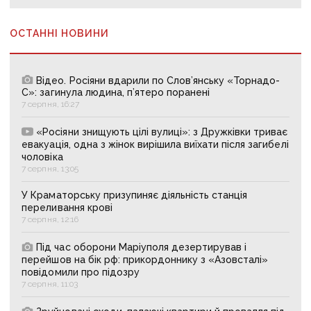
ОСТАННІ НОВИНИ
Відео. Росіяни вдарили по Слов’янську «Торнадо-
С»: загинула людина, п’ятеро поранені
7 серпня, 16:27
«Росіяни знищують цілі вулиці»: з Дружківки триває
евакуація, одна з жінок вирішила виїхати після загибелі
чоловіка
7 серпня, 13:05
У Краматорську призупиняє діяльність станція
переливання крові
7 серпня, 12:16
Під час оборони Маріуполя дезертирував і
перейшов на бік рф: прикордоннику з «Азовсталі»
повідомили про підозру
7 серпня, 11:03