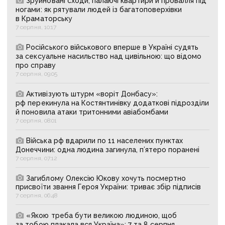
Зруйновані сходи, палаючі квартири й провалля під
ногами: як рятували людей із багатоповерхівки
в Краматорську
7 серпня, 10:17
Російського військового вперше в Україні судять
за сексуальне насильство над цивільною: що відомо
про справу
7 серпня, 09:05
Активізують штурм «воріт Донбасу»:
рф перекинула на Костянтинівку додаткові підрозділи
й поновила атаки тритонними авіабомбами
7 серпня, 08:01
Війська рф вдарили по 11 населених пунктах
Донеччини: одна людина загинула, п’ятеро поранені
7 серпня, 07:12
Загиблому Олексію Юкову хочуть посмертно
присвоїти звання Героя України: триває збір підписів
7 серпня, 06:48
«Якою треба бути великою людиною, щоб
за тобою плакала вся Україна»: 7 та 8 серпня