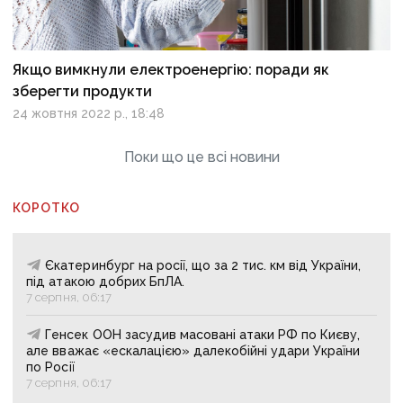
Якщо вимкнули електроенергію: поради як
зберегти продукти
24 жовтня 2022 р., 18:48
Поки що це всі новини
КОРОТКО
Єкатеринбург на росії, що за 2 тис. км від України,
під атакою добрих БпЛА.
7 серпня, 06:17
Генсек ООН засудив масовані атаки РФ по Києву,
але вважає «ескалацією» далекобійні удари України
по Росії
7 серпня, 06:17