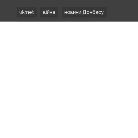
ukrnet
війна
новини Донбасу
Донецька область
Донбас
Донетчина
ЗСУ
Донбасс
російські окупанти
новости Донбасса
Покровськ
Маріуполь
ООС
обстріли
боевики