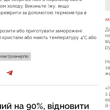
ом холоду. Викиньте їжу, якщо
еревірити за допомогою термометра в
А
Д
розити або приготувати заморожені
н
ві кристали або мають температуру 4°С або
в
р
електроенергію
Н
з
ж
«
з
е
ий на 90%, відновити
й