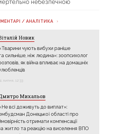
мертельно небезпечною
МЕНТАРІ / АНАЛІТИКА
Віталій Новик
«Тварини чують вибухи раніше
та сильніше, ніж людина»: зоопсихолог
розповів, як війна впливає на домашніх
улюбленців
31 липня, 12:33
Дмитро Михальов
«Не всі доживуть до виплат»:
омбудсман Донецької області про
ймовірність отримати компенсації
за житло та реакцію на виселення ВПО