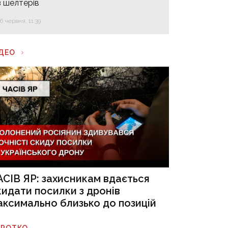
з шелтерів
16 червня, 11:39
ІДЕО
АСІВ ЯР: захисникам вдається
кидати посилки з дронів
аксимально близько до позицій
ОРОТКО