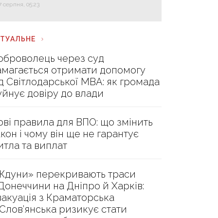
7 серпня, 05:23
КТУАЛЬНЕ
оброволець через суд
амагається отримати допомогу
ід Світлодарської МВА: як громада
уйнує довіру до влади
ові правила для ВПО: що змінить
акон і чому він ще не гарантує
итла та виплат
Ждуни» перекривають траси
 Донеччини на Дніпро й Харків:
вакуація з Краматорська
 Слов’янська ризикує стати