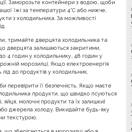
ції. Заморозьте контейнери з водою, щоби
ашої їжі за температури 4°С або нижче,
кти з холодильника. За можливості
д.
ли, тримайте дверцята холодильника та
що дверцята залишаються закритими,
о 4 годин у холодильнику, 48 годин у
порожній морозилці. Якщо електроенергія
ь лід до продуктів у холодильник.
би перевірити її безпечність. Якщо маєте
холодильника продукти, що швидко псуються
і, яйця, молочні продукти та їх залишки)
 або джерела холоду. Викидайте будь-яку
чи текстурою.
, що зберігаються в морозилці або в