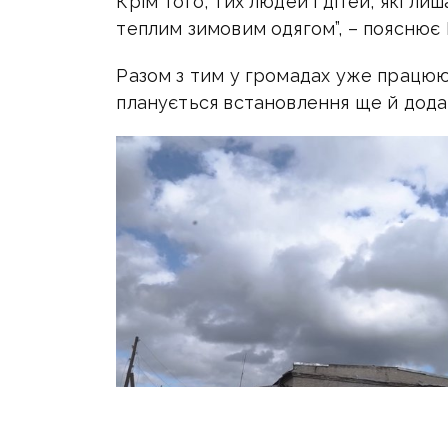
Крім того, тих людей і дітей, які л
теплим зимовим одягом”, – пояснює
Разом з тим у громадах уже працюю
планується встановлення ще й дод