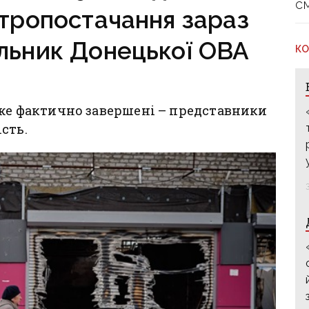
с
ктропостачання зараз
льник Донецької ОВА
КО
вже фактично завершені – представники
ість.