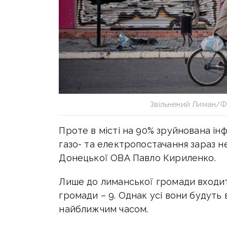
Звільнений Лиман/Фо
Проте в місті на 90% зруйнована інф
газо- та електропостачання зараз н
Донецької ОВА Павло Кириленко.
Лише до лиманської громади входить
громади – 9. Однак усі вони будуть 
найближчим часом.