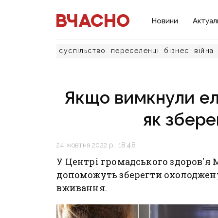
Новини
Актуал
суспільство
переселенці
бізнес
війна
Якщо вимкнули ел
як збере
24 жовтня 2022 р., 18:48
У Центрі громадського здоров'я 
допоможуть зберегти охолоджен
вживання.