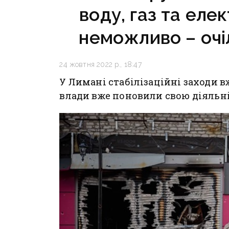
воду, газ та еле
неможливо – очі
24 жовтня 2022 р., 18:47
У Лимані стабілізаційні заходи 
влади вже поновили свою діяльн