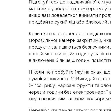
Підготуйтеся до надзвичайної ситуа
мати змогу зберегти температуру в
якщо вам доведеться виймати проду
придбайте сухий лід або блоковий лі
Коли вже електроенергію відключи
морозильної камери закритими. Як
продукти залишаються безпечними д
повній морозилці, 24 годин у напів
відключена більше 4 годин, помістіт
Ніколи не пробуйте їжу на смак, що
сумніви, викиньте її. Викидайте з 
(м’ясо, рибу, нарізані фрукти та овоч
через 4 години без електроенергії
їжу з незвичним запахом, кольором 
Перевіряйте температуру продуктів