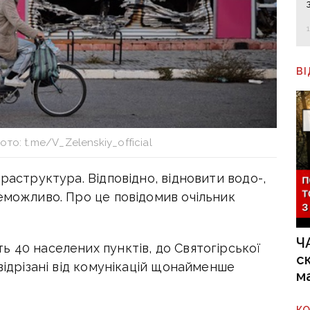
В
то: t.me/V_Zelenskiy_official
раструктура. Відповідно, відновити водо-,
еможливо. Про це повідомив очільник
Ч
 40 населених пунктів, до Святогірської
с
відрізані від комунікацій щонайменше
м
К