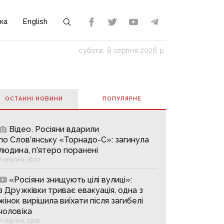
ка
English
субота, 8 серпня 2026 р.
ОСТАННІ НОВИНИ
ПОПУЛЯРНE
Відео. Росіяни вдарили
по Слов’янську «Торнадо-С»: загинула
людина, п’ятеро поранені
7 серпня, 16:27
«Росіяни знищують цілі вулиці»:
з Дружківки триває евакуація, одна з
жінок вирішила виїхати після загибелі
чоловіка
7 серпня, 13:05