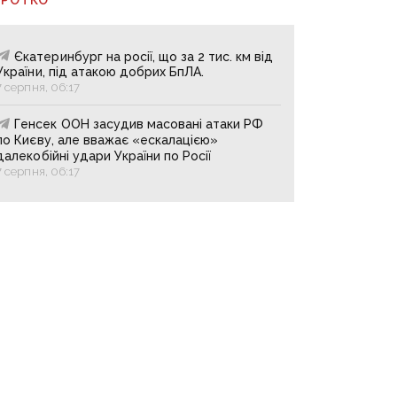
Єкатеринбург на росії, що за 2 тис. км від
України, під атакою добрих БпЛА.
7 серпня, 06:17
Генсек ООН засудив масовані атаки РФ
по Києву, але вважає «ескалацією»
далекобійні удари України по Росії
7 серпня, 06:17