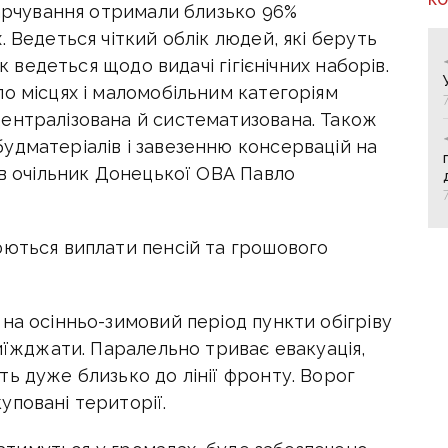
харчування отримали близько 96%
 Ведеться чіткий облік людей, які беруть
ік ведеться щодо видачі гігієнічних наборів.
о місцях і маломобільним категоріям
ентралізована й систематизована. Також
удматеріалів і завезенню консервацій на
ив очільник Донецької ОВА Павло
юються виплати пенсій та грошового
на осінньо-зимовий період пункти обігріву
виїжджати. Паралельно триває евакуація,
ь дуже близько до лінії фронту. Ворог
уповані території.