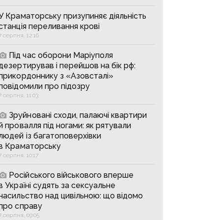
У Краматорську призупиняє діяльність
станція переливання крові
7 серпня, 12:16
Під час оборони Маріуполя
дезертирував і перейшов на бік рф:
прикордоннику з «Азовсталі»
повідомили про підозру
7 серпня, 11:03
Зруйновані сходи, палаючі квартири
й провалля під ногами: як рятували
людей із багатоповерхівки
в Краматорську
7 серпня, 10:17
Російського військового вперше
в Україні судять за сексуальне
насильство над цивільною: що відомо
про справу
7 серпня, 09:05