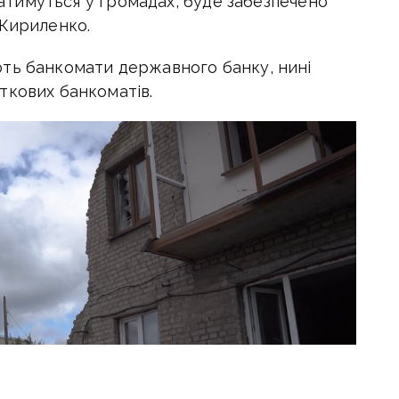
ишатимуться у громадах, буде забезпечено
 Кириленко.
ть банкомати державного банку, нині
аткових банкоматів.