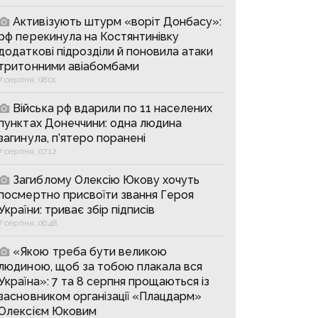
Активізують штурм «воріт Донбасу»:
рф перекинула на Костянтинівку
додаткові підрозділи й поновила атаки
тритонними авіабомбами
7 серпня, 08:01
Війська рф вдарили по 11 населених
пунктах Донеччини: одна людина
загинула, п’ятеро поранені
7 серпня, 07:12
Загиблому Олексію Юкову хочуть
посмертно присвоїти звання Героя
України: триває збір підписів
7 серпня, 06:48
«Якою треба бути великою
людиною, щоб за тобою плакала вся
Україна»: 7 та 8 серпня прощаються із
засновником організації «Плацдарм»
Олексієм Юковим