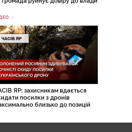
к громада руйнує довіру до влади
ІДЕО
АСІВ ЯР: захисникам вдається
кидати посилки з дронів
аксимально близько до позицій