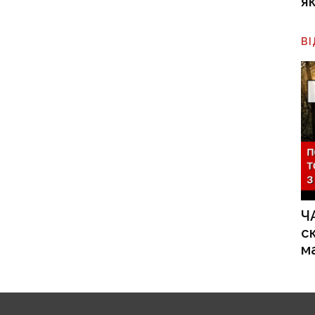
я
В
Ч
с
м