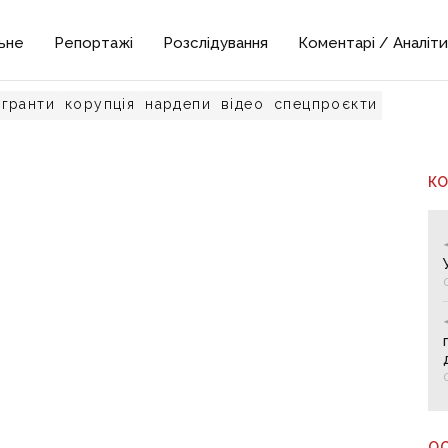
ьне
Репортажі
Розслідування
Коментарі / Аналіти
гранти
корупція
нардепи
відео
спецпроєкти
К
О