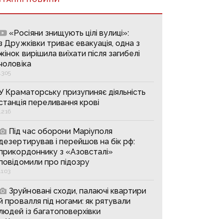
«Росіяни знищують цілі вулиці»:
з Дружківки триває евакуація, одна з
жінок вирішила виїхати після загибелі
чоловіка
13:05
У Краматорську призупиняє діяльність
станція переливання крові
12:16
Під час оборони Маріуполя
дезертирував і перейшов на бік рф:
прикордоннику з «Азовсталі»
повідомили про підозру
11:03
Зруйновані сходи, палаючі квартири
й провалля під ногами: як рятували
людей із багатоповерхівки