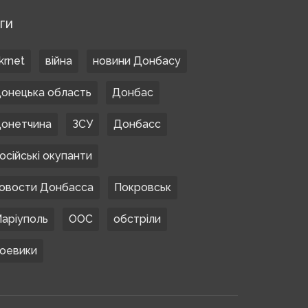
ЕГИ
krnet
війна
новини Донбасу
онецька область
Донбас
онетчина
ЗСУ
Донбасс
осійські окупанти
овости Донбасса
Покровськ
аріуполь
ООС
обстріли
оевики