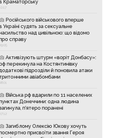
в Краматорську
10:17
Російського військового вперше
в Україні судять за сексуальне
насильство над цивільною: що відомо
про справу
09:05
Активізують штурм «воріт Донбасу»:
рф перекинула на Костянтинівку
додаткові підрозділи й поновила атаки
тритонними авіабомбами
08:01
Війська рф вдарили по 11 населених
пунктах Донеччини: одна людина
загинула, п’ятеро поранені
07:12
Загиблому Олексію Юкову хочуть
посмертно присвоїти звання Героя