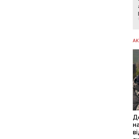
А
Д
н
в