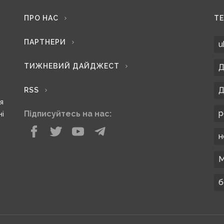
ПРО НАС
Т
ПАРТНЕРИ
u
ТИЖНЕВИЙ ДАЙДЖЕСТ
Д
Д
RSS
ся
р
Підписуйтесь на нас:
ні
н
М
б