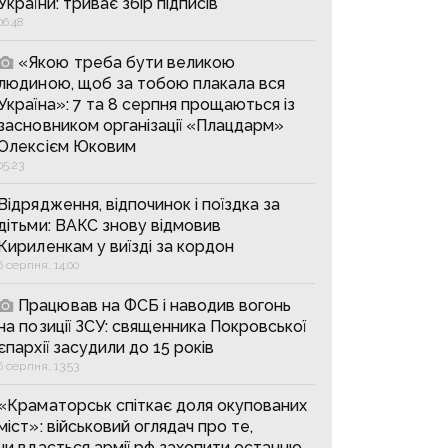
України: триває збір підписів
06:48
«Якою треба бути великою
людиною, щоб за тобою плакала вся
Україна»: 7 та 8 серпня прощаються із
засновником організації «Плацдарм»
Олексієм Юковим
05:23
Відрядження, відпочинок і поїздка за
дітьми: ВАКС знову відмовив
Кириленкам у виїзді за кордон
6 серпня, 14:00
Працював на ФСБ і наводив вогонь
на позиції ЗСУ: священника Покровської
єпархії засудили до 15 років
6 серпня, 13:53
«Краматорськ спіткає доля окупованих
міст»: військовий оглядач про те,
чи вдасться армії рф захопити останню