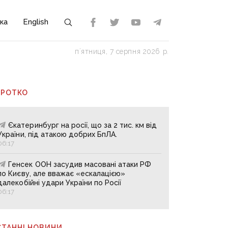
ка
English
пʼятниця, 7 серпня 2026 р.
ОРОТКО
Єкатеринбург на росії, що за 2 тис. км від
України, під атакою добрих БпЛА.
06:17
Генсек ООН засудив масовані атаки РФ
по Києву, але вважає «ескалацією»
далекобійні удари України по Росії
06:17
СТАННІ НОВИНИ