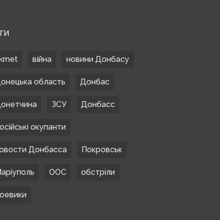
ЕГИ
krnet
війна
новини Донбасу
онецька область
Донбас
онетчина
ЗСУ
Донбасс
осійські окупанти
овости Донбасса
Покровськ
аріуполь
ООС
обстріли
оевики