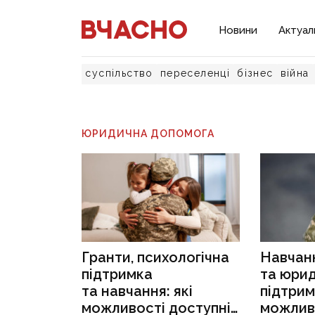
Новини
Актуал
суспільство
переселенці
бізнес
війна
ЮРИДИЧНА ДОПОМОГА
Гранти, психологічна
Навчанн
підтримка
та юри
та навчання: які
підтрим
можливості доступні
можливо