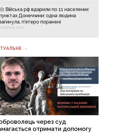
Війська рф вдарили по 11 населених
пунктах Донеччини: одна людина
загинула, п’ятеро поранені
7 серпня, 07:12
КТУАЛЬНЕ
оброволець через суд
амагається отримати допомогу