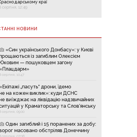
Краснодарському краї
8 серпня, 12:49
СТАННІ НОВИНИ
«Син українського Донбасу»: у Києві
прощаються із загиблим Олексієм
Юковим — пошуковцем загону
«Плацдарм»
8 серпня, 10:47
«Екіпажі „пасуть“ дрони, їдемо
не на кожен виклик»: куди ДСНС
не виїжджає на ліквідацію надзвичайних
ситуацій у Краматорську та Слов’янську
8 серпня, 09:00
Один загиблий і 15 поранених за добу:
ворог масовано обстріляв Донеччину
8 серпня, 07:08