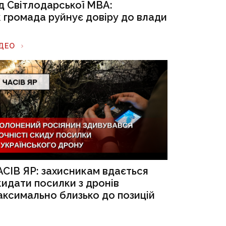
ід Світлодарської МВА:
к громада руйнує довіру до влади
ІДЕО
АСІВ ЯР: захисникам вдається
кидати посилки з дронів
аксимально близько до позицій