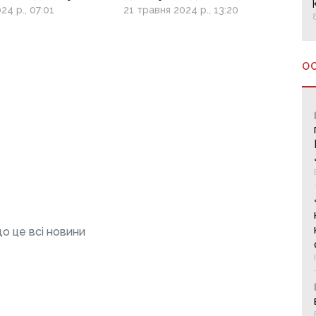
еранів та їх
ветеранів та їх родин
24 р., 07:01
21 травня 2024 р., 13:20
О
о це всі новини