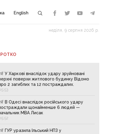
ка
English
неділя, 9 серпня 2026 р.
ОРОТКО
У Харкові внаслідок удару зруйновані
верхні поверхи житлового будинку Відомо
про 2 загиблих та 12 постраждалих.
05:53
В Одесі внаслідок російського удару
постраждали щонайменше 6 людей —
начальник МВА Лисак
05:52
ГУР уразила Ільський НПЗ у