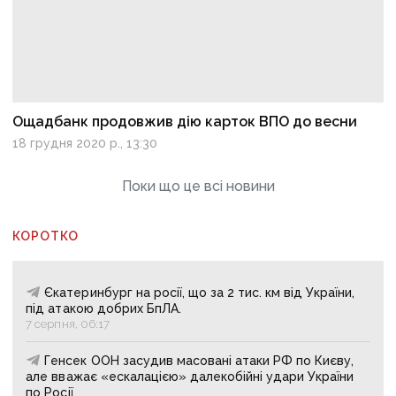
Ощадбанк продовжив дію карток ВПО до весни
18 грудня 2020 р., 13:30
Поки що це всі новини
КОРОТКО
Єкатеринбург на росії, що за 2 тис. км від України,
під атакою добрих БпЛА.
7 серпня, 06:17
Генсек ООН засудив масовані атаки РФ по Києву,
але вважає «ескалацією» далекобійні удари України
по Росії