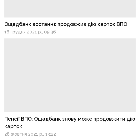
Ощадбанк востаннє продовжив дію карток ВПО
16 грудня 2021 р., 09:36
Пенсії ВПО: Ощадбанк знову може продовжити дію
карток
28 жовтня 2021 р., 13:22