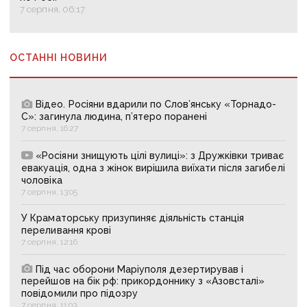
7 серпня, 06:17
ОСТАННІ НОВИНИ
Відео. Росіяни вдарили по Слов’янську «Торнадо-
С»: загинула людина, п’ятеро поранені
7 серпня, 16:27
«Росіяни знищують цілі вулиці»: з Дружківки триває
евакуація, одна з жінок вирішила виїхати після загибелі
чоловіка
7 серпня, 13:05
У Краматорську призупиняє діяльність станція
переливання крові
7 серпня, 12:16
Під час оборони Маріуполя дезертирував і
перейшов на бік рф: прикордоннику з «Азовсталі»
повідомили про підозру
7 серпня, 11:03