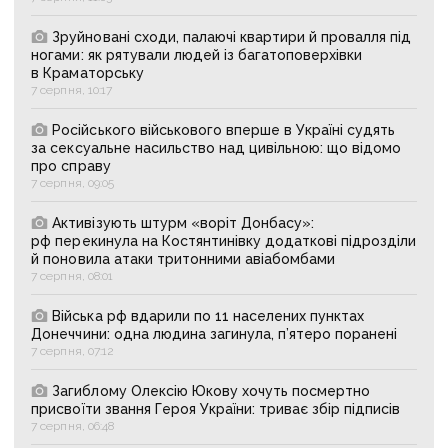
Зруйновані сходи, палаючі квартири й провалля під
ногами: як рятували людей із багатоповерхівки
в Краматорську
7 серпня, 10:17
Російського військового вперше в Україні судять
за сексуальне насильство над цивільною: що відомо
про справу
7 серпня, 09:05
Активізують штурм «воріт Донбасу»:
рф перекинула на Костянтинівку додаткові підрозділи
й поновила атаки тритонними авіабомбами
7 серпня, 08:01
Війська рф вдарили по 11 населених пунктах
Донеччини: одна людина загинула, п’ятеро поранені
7 серпня, 07:12
Загиблому Олексію Юкову хочуть посмертно
присвоїти звання Героя України: триває збір підписів
7 серпня, 06:48