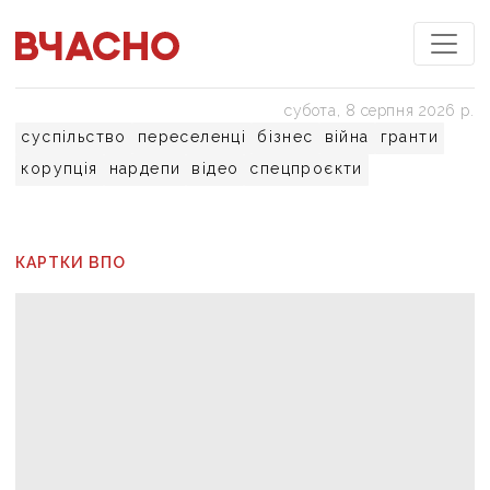
субота, 8 серпня 2026 р.
суспільство
переселенці
бізнес
війна
гранти
корупція
нардепи
відео
спецпроєкти
КАРТКИ ВПО