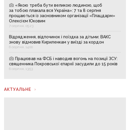
«Якою треба бути великою людиною, щоб
за тобою плакала вся Україна»: 7 та 8 серпня
прощаються із засновником організації «Плацдарм»
Олексієм Юковим
7 серпня, 05:23
Відрядження, відпочинок і поїздка за дітьми: ВАКС
знову відмовив Кириленкам у виїзді за кордон
6 серпня, 14:00
Працював на ФСБ і наводив вогонь на позиції ЗСУ:
священника Покровської єпархії засудили до 15 років
6 серпня, 13:53
АКТУАЛЬНЕ