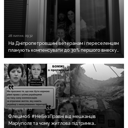
28 липня, 09:32
На Дніпропетровщині ветеранам і переселенцям
планують компенсувати до 30% першого внеску
за програмою «єОселя»
21 липня, 11:33
Флешмоб #НеБезПравні від мешканців
Маріуполя та чому житлова підтримка