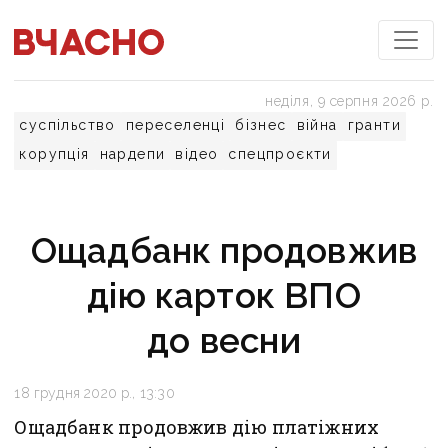
неділя, 9 серпня 2026 р.
суспільство
переселенці
бізнес
війна
гранти
корупція
нардепи
відео
спецпроєкти
Ощадбанк продовжив
дію карток ВПО
до весни
18 грудня 2020 р., 13:30
Ощадбанк продовжив дію платіжних