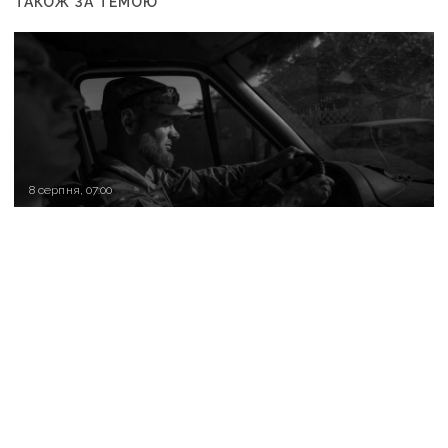
ТАКОЖ ЗА ТЕМОЮ
8 серпня, 07:00
За добу 27 тисяч українців підтримали петицію
про присвоєння Олексію Юкову звання Героя
України посмертно
7 серпня, 10:17