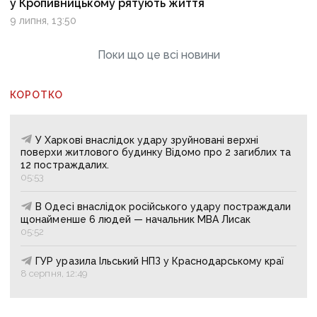
у Кропивницькому рятують життя
9 липня, 13:50
Поки що це всі новини
КОРОТКО
У Харкові внаслідок удару зруйновані верхні
поверхи житлового будинку Відомо про 2 загиблих та
12 постраждалих.
05:53
В Одесі внаслідок російського удару постраждали
щонайменше 6 людей — начальник МВА Лисак
05:52
ГУР уразила Ільський НПЗ у Краснодарському краї
8 серпня, 12:49