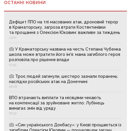
ОСТАННІ НОВИНИ
Дефіцит ППО на тлі масованих атак, дроновий терор
в Краматорську, загроза втрати Костянтинівки
та прощання з Олексієм Юковим: важливе за тиждень
13:00
У Краматорську названа на честь Степана Чубенка
школа може втратити його ім'я: мама загиблого героя
розповіла про рішення влади
10:45
Троє людей загинули, шестеро зазнали поранень:
наслідки російських атак на Донеччині
08:28
ВПО втрачають виплати та місяцями чекають
на компенсації за зруйноване житло: Лубінець
вимагає змін від уряду
06:30
«Син українського Донбасу»: у Києві прощаються із
загиблим Олексієм Юковим — пошуковцем загону