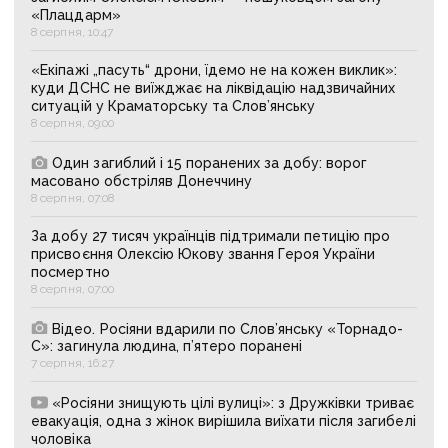
«Плацдарм»
8 серпня, 10:47
«Екіпажі „пасуть“ дрони, їдемо не на кожен виклик»:
куди ДСНС не виїжджає на ліквідацію надзвичайних
ситуацій у Краматорську та Слов’янську
8 серпня, 09:00
Один загиблий і 15 поранених за добу: ворог
масовано обстріляв Донеччину
8 серпня, 07:08
За добу 27 тисяч українців підтримали петицію про
присвоєння Олексію Юкову звання Героя України
посмертно
8 серпня, 07:00
Відео. Росіяни вдарили по Слов’янську «Торнадо-
С»: загинула людина, п’ятеро поранені
7 серпня, 16:27
«Росіяни знищують цілі вулиці»: з Дружківки триває
евакуація, одна з жінок вирішила виїхати після загибелі
чоловіка