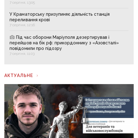
7 серпня, 13:05
У Краматорську призупиняє діяльність станція
переливання крові
7 серпня, 12:16
Під час оборони Маріуполя дезертирував і
перейшов на бік рф: прикордоннику з «Азовсталі»
повідомили про підозру
7 серпня, 11:03
АКТУАЛЬНЕ