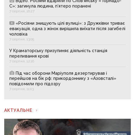
Відео. Росіяни вдарили по Слов’янську «Торнадо-
С»: загинула людина, п’ятеро поранені
7 серпня, 16:27
«Росіяни знищують цілі вулиці»: з Дружківки триває
евакуація, одна з жінок вирішила виїхати після загибелі
чоловіка
7 серпня, 13:05
У Краматорську призупиняє діяльність станція
переливання крові
7 серпня, 12:16
Під час оборони Маріуполя дезертирував і
перейшов на бік рф: прикордоннику з «Азовсталі»
повідомили про підозру
7 серпня, 11:03
АКТУАЛЬНЕ