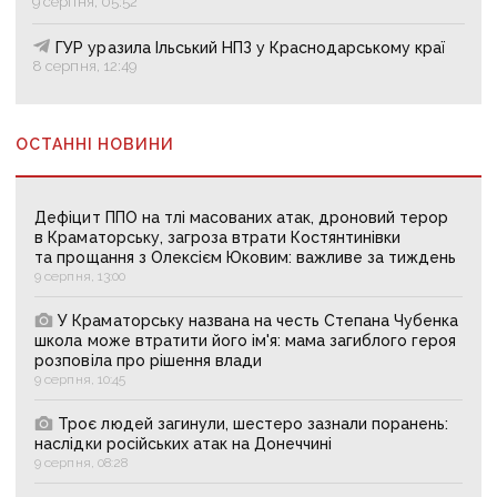
9 серпня, 05:52
ГУР уразила Ільський НПЗ у Краснодарському краї
8 серпня, 12:49
ОСТАННІ НОВИНИ
Дефіцит ППО на тлі масованих атак, дроновий терор
в Краматорську, загроза втрати Костянтинівки
та прощання з Олексієм Юковим: важливе за тиждень
9 серпня, 13:00
У Краматорську названа на честь Степана Чубенка
школа може втратити його ім'я: мама загиблого героя
розповіла про рішення влади
9 серпня, 10:45
Троє людей загинули, шестеро зазнали поранень:
наслідки російських атак на Донеччині
9 серпня, 08:28