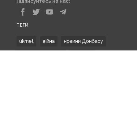
Підписуйтесь на нас:
ТЕГИ
ukrnet
війна
новини Донбасу
Донецька область
Донбас
Донетчина
ЗСУ
Донбасс
російські окупанти
новости Донбасса
Покровськ
Маріуполь
ООС
обстріли
боевики