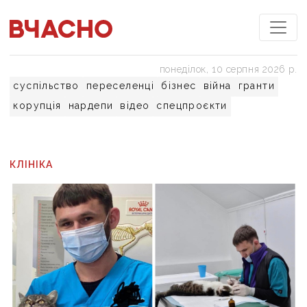
понеділок, 10 серпня 2026 р.
суспільство
переселенці
бізнес
війна
гранти
корупція
нардепи
відео
спецпроєкти
КЛІНІКА