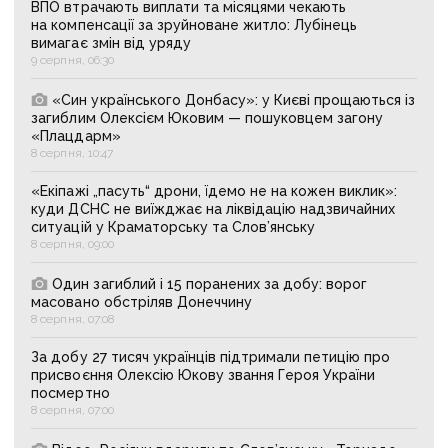
ВПО втрачають виплати та місяцями чекають
на компенсації за зруйноване житло: Лубінець
вимагає змін від уряду
9 серпня, 06:30
«Син українського Донбасу»: у Києві прощаються із
загиблим Олексієм Юковим — пошуковцем загону
«Плацдарм»
8 серпня, 10:47
«Екіпажі „пасуть“ дрони, їдемо не на кожен виклик»:
куди ДСНС не виїжджає на ліквідацію надзвичайних
ситуацій у Краматорську та Слов’янську
8 серпня, 09:00
Один загиблий і 15 поранених за добу: ворог
масовано обстріляв Донеччину
8 серпня, 07:08
За добу 27 тисяч українців підтримали петицію про
присвоєння Олексію Юкову звання Героя України
посмертно
8 серпня, 07:00