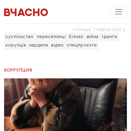
пʼятниця, 7 серпня 2026 р.
суспільство
переселенці
бізнес
війна
гранти
корупція
нардепи
відео
спецпроєкти
КОРРУПЦИЯ