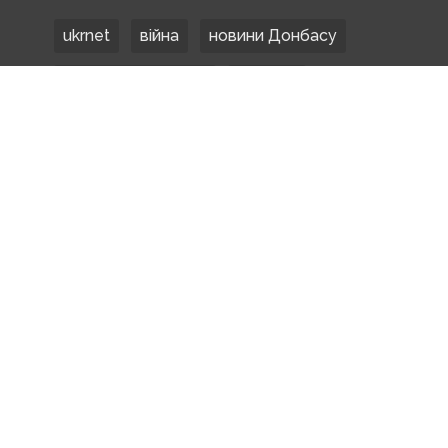
ukrnet
війна
новини Донбасу
Донецька область
Донбас
Донетчина
ЗСУ
Донбасс
російські окупанти
новости Донбасса
Покровськ
Маріуполь
ООС
обстріли
боевики