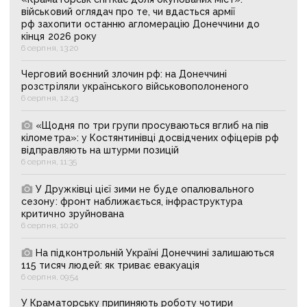
військовий оглядач про те, чи вдасться армії
рф захопити останню агломерацію Донеччини до
кінця 2026 року
6 серпня, 13:20
Черговий воєнний злочин рф: на Донеччині
розстріляли українського військовополоненого
6 серпня, 12:43
«Щодня по три групи просуваються вглиб на пів
кілометра»: у Костянтинівці досвідчених офіцерів рф
відправляють на штурми позицій
6 серпня, 11:35
У Дружківці цієї зими не буде опалювального
сезону: фронт наближається, інфраструктура
критично зруйнована
6 серпня, 10:20
На підконтрольній Україні Донеччині залишаються
115 тисяч людей: як триває евакуація
6 серпня, 09:54
У Краматорську припиняють роботу чотири