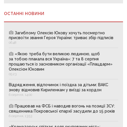
ОСТАННІ НОВИНИ
Загиблому Олексію Юкову хочуть посмертно
присвоїти звання Героя України: триває збір підписів
06:48
«Якою треба бути великою людиною, щоб
за тобою плакала вся Україна»: 7 та 8 серпня
прощаються із засновником організації «Плацдарм»
Олексієм Юковим
05:23
Відрядження, відпочинок і поїздка за дітьми: ВАКС
знову відмовив Кириленкам у виїзді за кордон
6 серпня, 14:00
Працював на ФСБ і наводив вогонь на позиції ЗСУ:
священника Покровської єпархії засудили до 15 років
6 серпня, 13:53
«Краматорськ спіткає доля окупованих міст»: