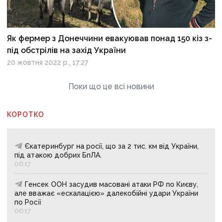
Як фермер з Донеччини евакуював понад 150 кіз з-
під обстрілів на захід України
20 жовтня 2022 р., 17:27
Поки що це всі новини
КОРОТКО
Єкатеринбург на росії, що за 2 тис. км від України,
під атакою добрих БпЛА.
06:17
Генсек ООН засудив масовані атаки РФ по Києву,
але вважає «ескалацією» далекобійні удари України
по Росії
06:17