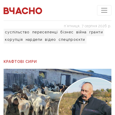
пʼятниця, 7 серпня 2026 р.
суспільство
переселенці
бізнес
війна
гранти
корупція
нардепи
відео
спецпроєкти
КРАФТОВІ СИРИ