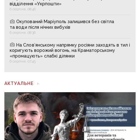
відділення «Укрпошти»
6 серпня, 08:46
Окупований Маріуполь залишився без світла
та води після нічних вибухів
6 серпня, 08:36
На Слов’янському напрямку росіяни заходять в тил і
коригують ворожий вогонь, на Краматорському
«промацують» слабкі ділянки
6 серпня, 07:45
АКТУАЛЬНЕ