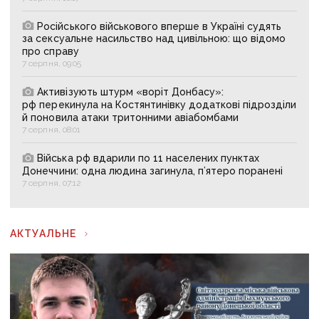
Російського військового вперше в Україні судять
за сексуальне насильство над цивільною: що відомо
про справу
7 серпня, 09:05
Активізують штурм «воріт Донбасу»:
рф перекинула на Костянтинівку додаткові підрозділи
й поновила атаки тритонними авіабомбами
7 серпня, 08:01
Війська рф вдарили по 11 населених пунктах
Донеччини: одна людина загинула, п’ятеро поранені
7 серпня, 07:12
АКТУАЛЬНЕ