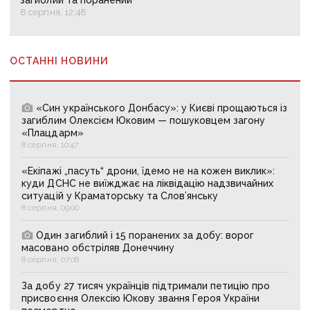
загиблий та поранений
8 серпня, 12:48
ОСТАННІ НОВИНИ
«Син українського Донбасу»: у Києві прощаються із
загиблим Олексієм Юковим — пошуковцем загону
«Плацдарм»
8 серпня, 10:47
«Екіпажі „пасуть“ дрони, їдемо не на кожен виклик»:
куди ДСНС не виїжджає на ліквідацію надзвичайних
ситуацій у Краматорську та Слов’янську
8 серпня, 09:00
Один загиблий і 15 поранених за добу: ворог
масовано обстріляв Донеччину
8 серпня, 07:08
За добу 27 тисяч українців підтримали петицію про
присвоєння Олексію Юкову звання Героя України