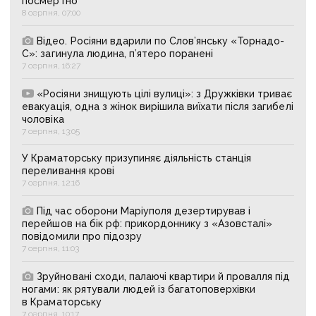
посмертно
8 серпня, 07:00
Відео. Росіяни вдарили по Слов’янську «Торнадо-
С»: загинула людина, п’ятеро поранені
7 серпня, 16:27
«Росіяни знищують цілі вулиці»: з Дружківки триває
евакуація, одна з жінок вирішила виїхати після загибелі
чоловіка
7 серпня, 13:05
У Краматорську призупиняє діяльність станція
переливання крові
7 серпня, 12:16
Під час оборони Маріуполя дезертирував і
перейшов на бік рф: прикордоннику з «Азовсталі»
повідомили про підозру
7 серпня, 11:03
Зруйновані сходи, палаючі квартири й провалля під
ногами: як рятували людей із багатоповерхівки
в Краматорську
7 серпня, 10:17