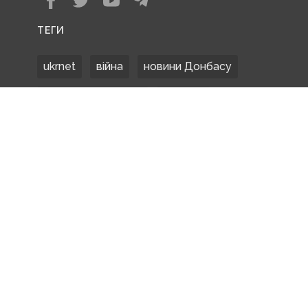
ТЕГИ
ukrnet
війна
новини Донбасу
Донецька область
Донбас
Донетчина
ЗСУ
Донбасс
російські окупанти
новости Донбасса
Покровськ
Маріуполь
ООС
обстріли
боевики