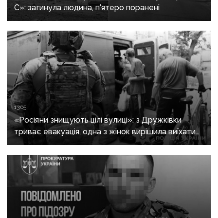
С»: загинула людина, п’ятеро поранені
13:05
«Росіяни знищують цілі вулиці»: з Дружківки
триває евакуація, одна з жінок вирішила виїхати
після загибелі чоловіка