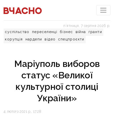
пʼятниця, 7 серпня 2026 р.
суспільство
переселенці
бізнес
війна
гранти
корупція
нардепи
відео
спецпроєкти
Маріуполь виборов
статус «Великої
культурної столиці
України»
4 лютого 2021 р., 17:28