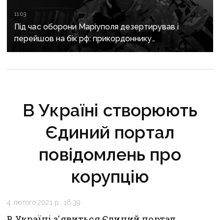
11:03
Під час оборони Маріуполя дезертирував і
перейшов на бік рф: прикордоннику
з «Азовсталі» повідомили про підозру
В Україні створюють
Єдиний портал
повідомлень про
корупцію
4 лютого 2021 р., 16:39
В Україні з'явиться Єдиний портал