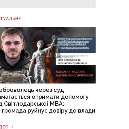
КТУАЛЬНЕ
оброволець через суд
амагається отримати допомогу
ід Світлодарської МВА:
к громада руйнує довіру до влади
ІДЕО