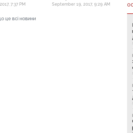
ion was
2017, 7:37 PM
September 19, 2017, 9:29 AM
О
zed as an
sor
о це всі новини