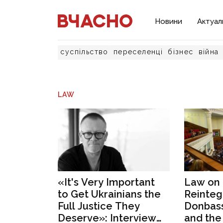
Новини
Актуал
суспільство
переселенці
бізнес
війна
LAW
«It's Very Important
Law on 
to Get Ukrainians the
Reinteg
Full Justice They
Donbas
Deserve»: Interview
and the