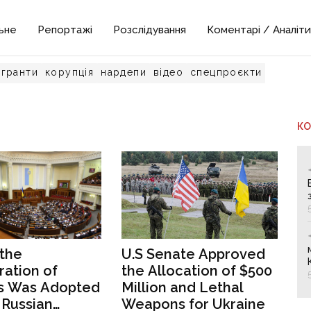
ьне
Репортажі
Розслідування
Коментарі / Аналіти
гранти
корупція
нардепи
відео
спецпроєкти
К
the
U.S Senate Approved
ration of
the Allocation of $500
s Was Adopted
Million and Lethal
 Russian
Weapons for Ukraine