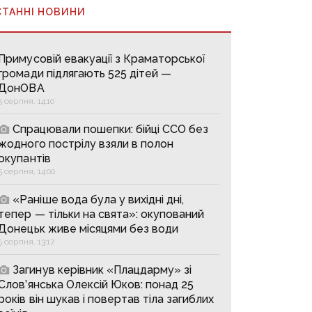
СТАННІ НОВИНИ
Примусовій евакуації з Краматорської
громади підлягають 525 дітей —
ДонОВА
5 серпня, 14:10
Спрацювали пошепки: бійці ССО без
жодного пострілу взяли в полон
окупантів
5 серпня, 14:00
«Раніше вода була у вихідні дні,
тепер — тільки на свята»: окупований
Донецьк живе місяцями без води
5 серпня, 13:17
Загинув керівник «Плацдарму» зі
Слов’янська Олексій Юков: понад 25
років він шукав і повертав тіла загиблих