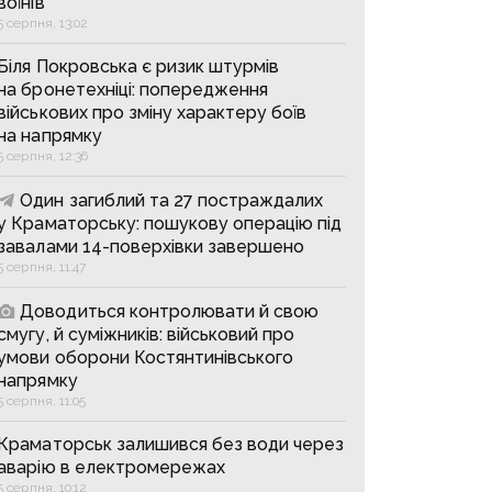
воїнів
5 серпня, 13:02
Біля Покровська є ризик штурмів
на бронетехніці: попередження
військових про зміну характеру боїв
на напрямку
5 серпня, 12:36
Один загиблий та 27 постраждалих
у Краматорську: пошукову операцію під
завалами 14-поверхівки завершено
5 серпня, 11:47
Доводиться контролювати й свою
смугу, й суміжників: військовий про
умови оборони Костянтинівського
напрямку
5 серпня, 11:05
Краматорськ залишився без води через
аварію в електромережах
5 серпня, 10:12