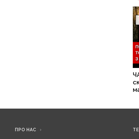
Ч
с
м
ПРО НАС
Т