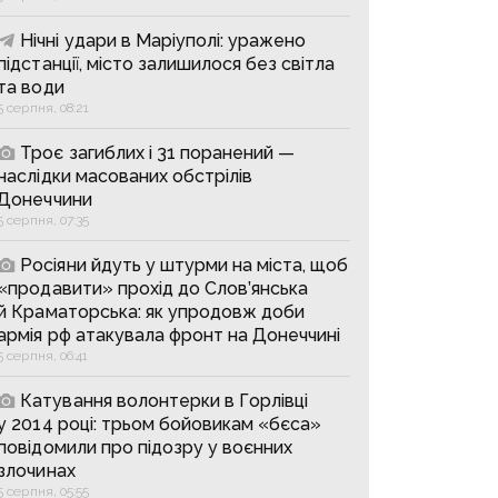
Нічні удари в Маріуполі: уражено
підстанції, місто залишилося без світла
та води
5 серпня, 08:21
Троє загиблих і 31 поранений —
наслідки масованих обстрілів
Донеччини
5 серпня, 07:35
Росіяни йдуть у штурми на міста, щоб
«продавити» прохід до Слов’янська
й Краматорська: як упродовж доби
армія рф атакувала фронт на Донеччині
5 серпня, 06:41
Катування волонтерки в Горлівці
у 2014 році: трьом бойовикам «бєса»
повідомили про підозру у воєнних
злочинах
5 серпня, 05:55