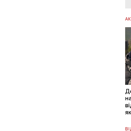
А
Д
н
в
я
В