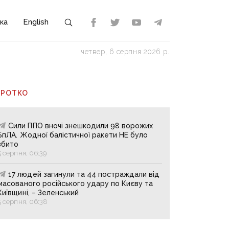
ка
English
четвер, 6 серпня 2026 р.
ОРОТКО
Сили ППО вночі знешкодили 98 ворожих
БпЛА. Жодної балістичної ракети НЕ було
збито
5 серпня, 06:39
17 людей загинули та 44 постраждали від
масованого російського удару по Києву та
Київщині, – Зеленський
5 серпня, 06:38