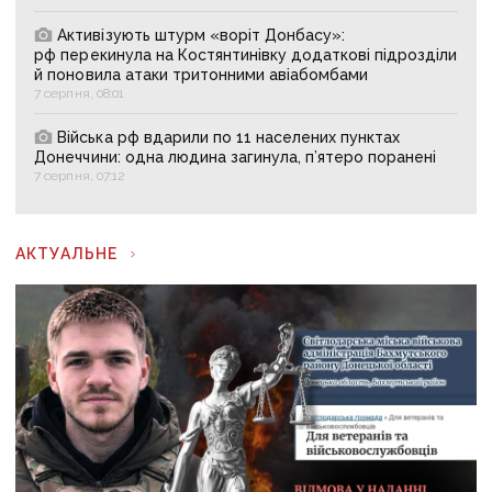
Активізують штурм «воріт Донбасу»:
рф перекинула на Костянтинівку додаткові підрозділи
й поновила атаки тритонними авіабомбами
7 серпня, 08:01
Війська рф вдарили по 11 населених пунктах
Донеччини: одна людина загинула, п’ятеро поранені
7 серпня, 07:12
АКТУАЛЬНЕ