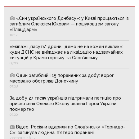
«Син українського Донбасу»: у Києві прощаються із
загиблим Олексієм Юковим — пошуковцем загону
«Плацдарм»
10:47
«Екіпажі „пасуть“ дрони, їдемо не на кожен виклик»:
куди ДСНС не виїжджає на ліквідацію надзвичайних
ситуацій у Краматорську та Слов’янську
09:00
Один загиблий і 15 поранених за добу: ворог
масовано обстріляв Донеччину
07:08
За добу 27 тисяч українців підтримали петицію про
присвоєння Олексію Юкову звання Героя України
посмертно
07:00
Відео. Росіяни вдарили по Слов’янську «Торнадо-
С»: загинула людина, п’ятеро поранені
7 серпня, 16:27