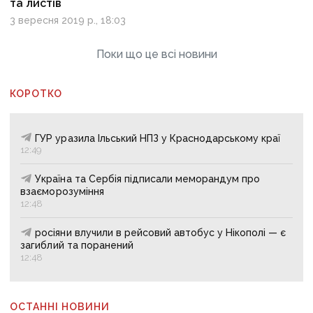
та листів
3 вересня 2019 р., 18:03
Поки що це всі новини
КОРОТКО
ГУР уразила Ільський НПЗ у Краснодарському краї
12:49
Україна та Сербія підписали меморандум про
взаєморозуміння
12:48
росіяни влучили в рейсовий автобус у Нікополі — є
загиблий та поранений
12:48
ОСТАННІ НОВИНИ