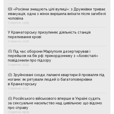
«Росіяни знищують цілі вулиці»: з Дружківки триває
евакуація, одна з жінок вирішила виїхати після загибелі
чоловіка
7 серпня, 13:05
У Краматорську призупиняє діяльність станція
переливання крові
7 серпня, 12:16
Під час оборони Маріуполя дезертирував і
перейшов на бік рф: прикордоннику з «Азовсталі»
повідомили про підозру
7 серпня, 11:03
Зруйновані сходи, палаючі квартири й провалля під
ногами: як рятували людей із багатоповерхівки
в Краматорську
7 серпня, 10:17
Російського військового вперше в Україні судять
за сексуальне насильство над цивільною: що відомо
про справу
7 серпня, 09:05