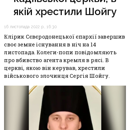
якій хрестили Шойгу
16 листопада 2022 р., 16:30
Клірик Сєвєродонецької єпархії завершив
своє земне існування в ніч на 14
листопада. Колеги-попи повідомляють
про вбивство агента кремля в рясі. В
церкві, якою він керував, хрестили
військового злочинця Сергія Шойгу.