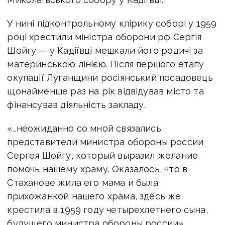
У нині підконтрольному клірику соборі у 1959
році хрестили міністра оборони рф Сергія
Шойгу — у Кадіївці мешкали його родичі за
материнською лінією. Після першого етапу
окупації Луганщини росіянський посадовець
щонайменше раз на рік відвідував місто та
фінансував діяльність закладу.
«…неожиданно со мной связались
представители министра обороны россии
Сергея Шойгу, который выразил желание
помочь нашему храму. Оказалось, что в
Стаханове жила его мама и была
прихожанкой нашего храма, здесь же
крестила в 1959 году четырехлетнего сына,
будущего министра обороны россии»,