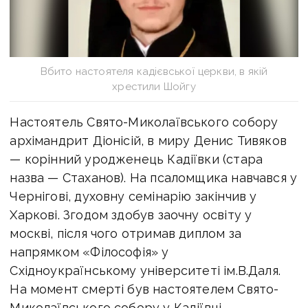
Вбито настоятеля кадієвської церкви, в якій
хрестили Шойгу
Настоятель Свято-Миколаївського собору
архімандрит Діонісій, в миру Денис Тивяков
— корінний уродженець Кадіївки (стара
назва — Стаханов). На псаломщика навчався у
Чернігові, духовну семінарію закінчив у
Харкові. Згодом здобув заочну освіту у
москві, після чого отримав диплом за
напрямком «Філософія» у
Східноукраїнському університеті ім.В.Даля.
На момент смерті був настоятелем Свято-
Миколаївського собору у Кадіївці.