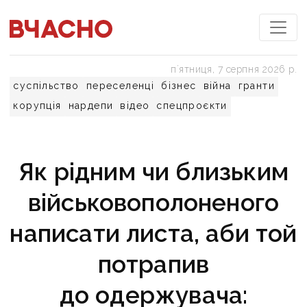
пʼятниця, 7 серпня 2026 р.
суспільство
переселенці
бізнес
війна
гранти
корупція
нардепи
відео
спецпроєкти
Як рідним чи близьким
військовополоненого
написати листа, аби той
потрапив
до одержувача: