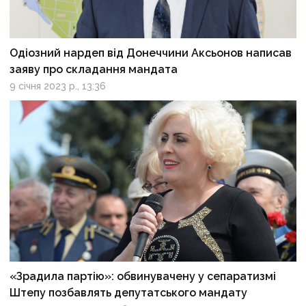
Одіозний нардеп від Донеччини Аксьонов написав
заяву про складання мандата
9 січня 2023 р., 13:36
«Зрадила партію»: обвинувачену у сепаратизмі
Штепу позбавлять депутатського мандату