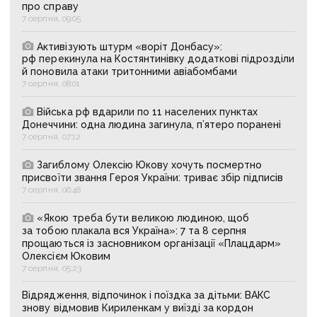
про справу
7 серпня, 09:05
Активізують штурм «воріт Донбасу»:
рф перекинула на Костянтинівку додаткові підрозділи
й поновила атаки тритонними авіабомбами
7 серпня, 08:01
Війська рф вдарили по 11 населених пунктах
Донеччини: одна людина загинула, п’ятеро поранені
7 серпня, 07:12
Загиблому Олексію Юкову хочуть посмертно
присвоїти звання Героя України: триває збір підписів
7 серпня, 06:48
«Якою треба бути великою людиною, щоб
за тобою плакала вся Україна»: 7 та 8 серпня
прощаються із засновником організації «Плацдарм»
Олексієм Юковим
7 серпня, 05:23
Відрядження, відпочинок і поїздка за дітьми: ВАКС
знову відмовив Кириленкам у виїзді за кордон