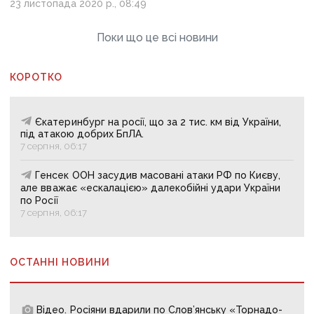
23 листопада 2020 р., 08:49
Поки що це всі новини
КОРОТКО
Єкатеринбург на росії, що за 2 тис. км від України,
під атакою добрих БпЛА.
7 серпня, 06:17
Генсек ООН засудив масовані атаки РФ по Києву,
але вважає «ескалацією» далекобійні удари України
по Росії
7 серпня, 06:17
ОСТАННІ НОВИНИ
Відео. Росіяни вдарили по Слов’янську «Торнадо-