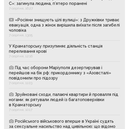
С»: загинула людина, п’ятеро поранені
7 серпня, 16:27
«Росіяни знищують цілі вулиці»: з Дружківки триває
евакуація, одна з жінок вирішила виїхати після загибелі
чоловіка
7 серпня, 13:05
У Краматорську призупиняє діяльність станція
переливання крові
7 серпня, 12:16
Під час оборони Маріуполя дезертирував і
перейшов на бік рф: прикордоннику з «Азовсталі»
повідомили про підозру
7 серпня, 11:03
Зруйновані сходи, палаючі квартири й провалля під
ногами: як рятували людей із багатоповерхівки
в Краматорську
7 серпня, 10:17
Російського військового вперше в Україні судять
за сексуальне насильство над цивільною: що відомо