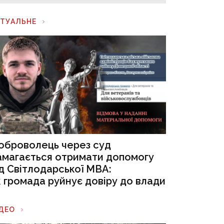
КТУАЛЬНЕ
оброволець через суд
амагається отримати допомогу
ід Світлодарської МВА:
к громада руйнує довіру до влади
ІДЕО