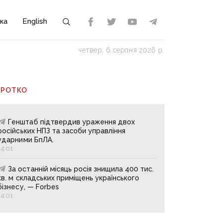
ка
English
четвер, 6 серпня 2026 р.
ОРОТКО
Генштаб підтвердив ураження двох
російських НПЗ та засоби управління
ударними БпЛА.
14:01
За останній місяць росія знищила 400 тис.
кв. м складських приміщень українського
бізнесу, — Forbes
14:01