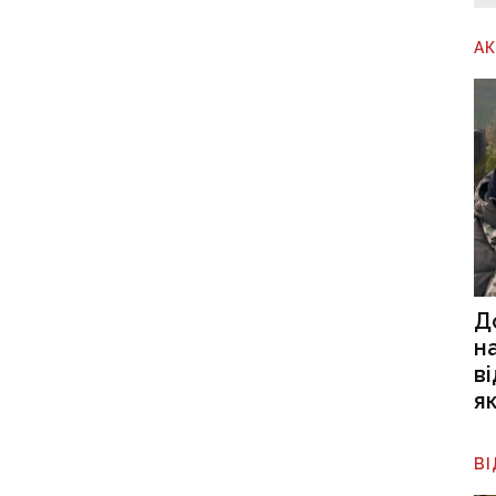
А
Д
н
в
я
В