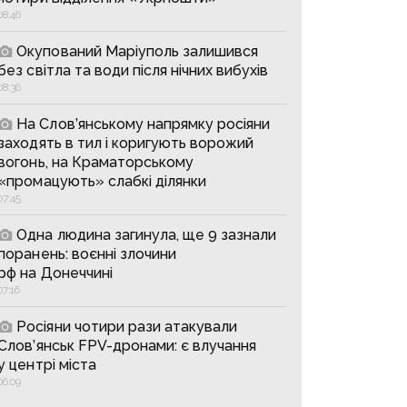
08:46
Окупований Маріуполь залишився
без світла та води після нічних вибухів
08:36
На Слов’янському напрямку росіяни
заходять в тил і коригують ворожий
вогонь, на Краматорському
«промацують» слабкі ділянки
07:45
Одна людина загинула, ще 9 зазнали
поранень: воєнні злочини
рф на Донеччині
07:16
Росіяни чотири рази атакували
Слов’янськ FPV-дронами: є влучання
у центрі міста
06:09