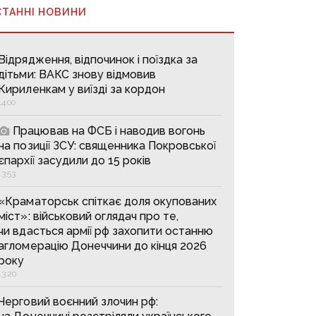
СТАННІ НОВИНИ
Відрядження, відпочинок і поїздка за
дітьми: ВАКС знову відмовив
Кириленкам у виїзді за кордон
14:00
Працював на ФСБ і наводив вогонь
на позиції ЗСУ: священника Покровської
єпархії засудили до 15 років
13:53
«Краматорськ спіткає доля окупованих
міст»: військовий оглядач про те,
чи вдасться армії рф захопити останню
агломерацію Донеччини до кінця 2026
року
13:20
Черговий воєнний злочин рф: