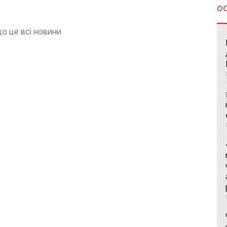
О
о це всі новини