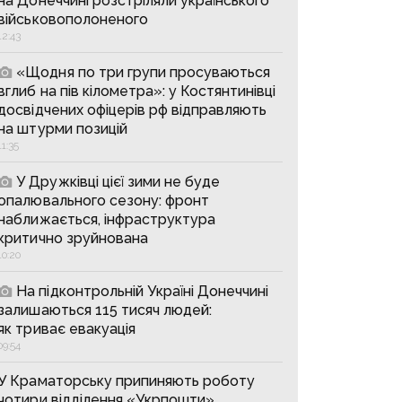
на Донеччині розстріляли українського
військовополоненого
12:43
«Щодня по три групи просуваються
вглиб на пів кілометра»: у Костянтинівці
досвідчених офіцерів рф відправляють
на штурми позицій
11:35
У Дружківці цієї зими не буде
опалювального сезону: фронт
наближається, інфраструктура
критично зруйнована
10:20
На підконтрольній Україні Донеччині
залишаються 115 тисяч людей:
як триває евакуація
09:54
У Краматорську припиняють роботу
чотири відділення «Укрпошти»