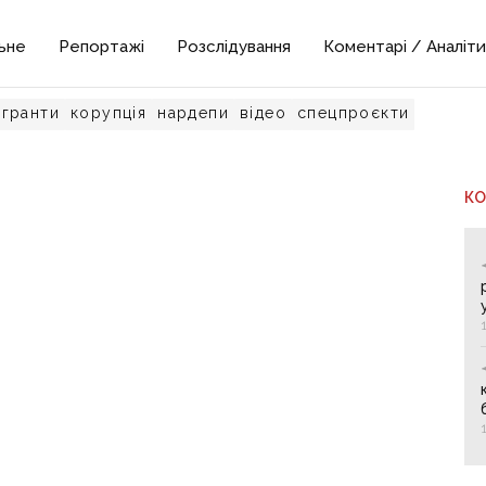
ьне
Репортажі
Розслідування
Коментарі / Аналіти
гранти
корупція
нардепи
відео
спецпроєкти
К