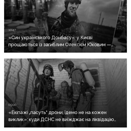
10:47
«Син українського Донбасу»: у Києві
прощаються із загиблим Олексієм Юковим —
пошуковцем загону «Плацдарм»
09:00
«Екіпажі „пасуть“ дрони, їдемо не на кожен
виклик»: куди ДСНС не виїжджає на ліквідацію
надзвичайних ситуацій у Краматорську