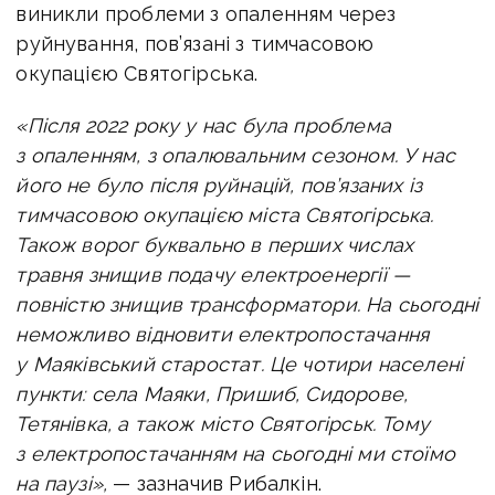
виникли проблеми з опаленням через
руйнування, пов’язані з тимчасовою
окупацією Святогірська.
«Після 2022 року у нас була проблема
з опаленням, з опалювальним сезоном. У нас
його не було після руйнацій, пов’язаних із
тимчасовою окупацією міста Святогірська.
Також ворог буквально в перших числах
травня знищив подачу електроенергії —
повністю знищив трансформатори. На сьогодні
неможливо відновити електропостачання
у Маяківський старостат. Це чотири населені
пункти: села Маяки, Пришиб, Сидорове,
Тетянівка, а також місто Святогірськ. Тому
з електропостачанням на сьогодні ми стоїмо
на паузі»,
— зазначив Рибалкін.