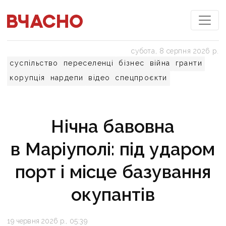
субота, 8 серпня 2026 р.
суспільство
переселенці
бізнес
війна
гранти
корупція
нардепи
відео
спецпроєкти
Нічна бавовна
в Маріуполі: під ударом
порт і місце базування
окупантів
19 червня 2026 р., 05:39