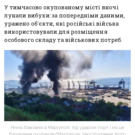
У тимчасово окупованому місті вночі
лунали вибухи: за попередніми даними,
уражено об'єкти, які російські війська
використовували для розміщення
особового складу та військових потреб.
Нічна бавовна в Маріуполі: під ударом порт і місце
базування окупантів/Маріуполь. Ілюстративне фото