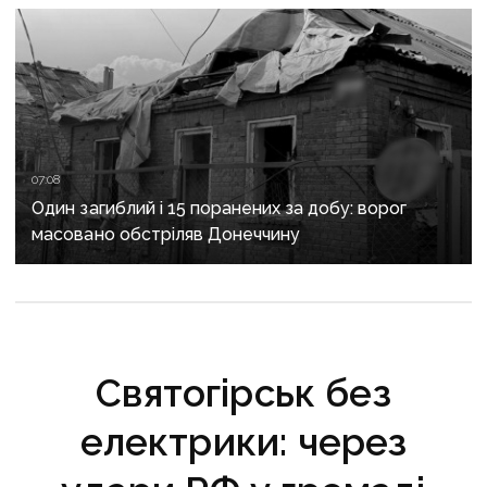
та Слов’янську
07:08
Один загиблий і 15 поранених за добу: ворог
масовано обстріляв Донеччину
Святогірськ без
електрики: через