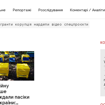
ьне
Репортажі
Розслідування
Коментарі / Аналіти
гранти
корупція
нардепи
відео
спецпроєкти
К
ійну
ьше
ждали пасіки
країни:
О