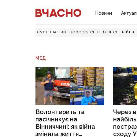
Новини
Актуал
суспільство
переселенці
бізнес
війна
МЕД
Волонтерить та
Через в
пасічникує на
найбіл
Вінниччині: як війна
постра
змінила життя
сходу У