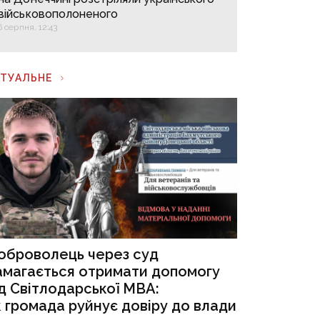
військовополоненого
6 серпня, 12:43
КТУАЛЬНЕ
оброволець через суд
амагається отримати допомогу
ід Світлодарської МВА:
к громада руйнує довіру до влади