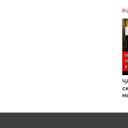
В
Ч
с
м