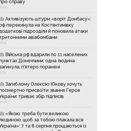
про справу
09:05
Активізують штурм «воріт Донбасу»:
рф перекинула на Костянтинівку
додаткові підрозділи й поновила атаки
тритонними авіабомбами
08:01
Війська рф вдарили по 11 населених
пунктах Донеччини: одна людина
загинула, п’ятеро поранені
07:12
Загиблому Олексію Юкову хочуть
посмертно присвоїти звання Героя
України: триває збір підписів
06:48
«Якою треба бути великою
людиною, щоб за тобою плакала вся
Україна»: 7 та 8 серпня прощаються із