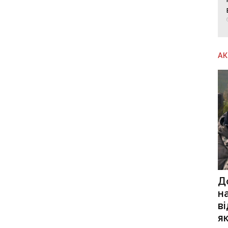
А
Д
н
в
я