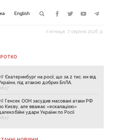
ка
English
пʼятниця, 7 серпня 2026 р.
ОРОТКО
Єкатеринбург на росії, що за 2 тис. км від
України, під атакою добрих БпЛА.
06:17
Генсек ООН засудив масовані атаки РФ
по Києву, але вважає «ескалацією»
далекобійні удари України по Росії
06:17
СТАННІ НОВИНИ