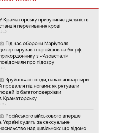
У Краматорську призупиняє діяльність
станція переливання крові
12:16
Під час оборони Маріуполя
дезертирував і перейшов на бік рф:
прикордоннику з «Азовсталі»
повідомили про підозру
11:03
Зруйновані сходи, палаючі квартири
й провалля під ногами: як рятували
людей із багатоповерхівки
в Краматорську
10:17
Російського військового вперше
в Україні судять за сексуальне
насильство над цивільною: що відомо