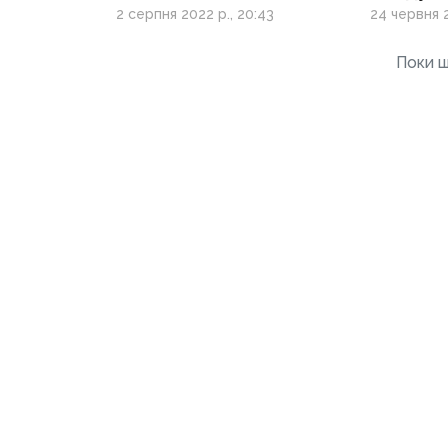
бджоляра з
формує
2 серпня 2022 р., 20:43
24 червня 2
Біловодщини
допомо
Поки щ