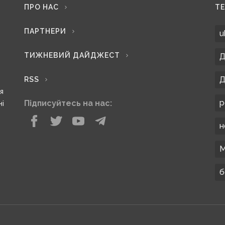
ПРО НАС
Т
ПАРТНЕРИ
u
ТИЖНЕВИЙ ДАЙДЖЕСТ
Д
Д
RSS
ся
р
Підписуйтесь на нас:
ні
н
М
б