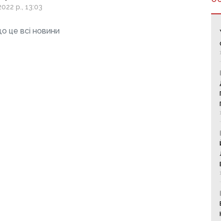
ться реєстр
022 р., 13:03
ги бджолярам
о це всі новини