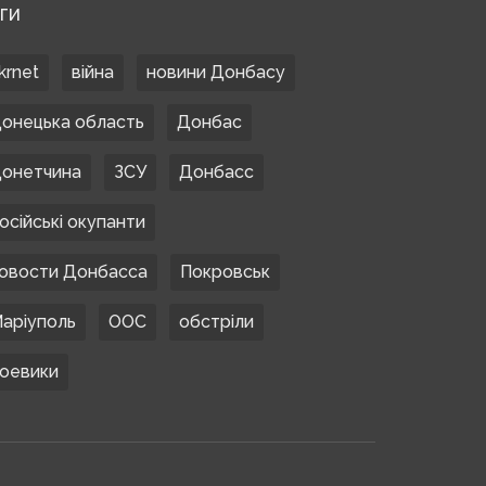
ЕГИ
krnet
війна
новини Донбасу
онецька область
Донбас
онетчина
ЗСУ
Донбасс
осійські окупанти
овости Донбасса
Покровськ
аріуполь
ООС
обстріли
оевики