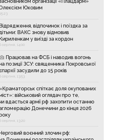
засновником організації «Плацдарм»
Олексієм Юковим
05:23
Відрядження, відпочинок і поїздка за
дітьми: ВАКС знову відмовив
Кириленкам у виїзді за кордон
6 серпня, 14:00
Працював на ФСБ і наводив вогонь
на позиції ЗСУ: священника Покровської
єпархії засудили до 15 років
6 серпня, 13:53
«Краматорськ спіткає доля окупованих
міст»: військовий оглядач про те,
чи вдасться армії рф захопити останню
агломерацію Донеччини до кінця 2026
року
6 серпня, 13:20
Черговий воєнний злочин рф:
на Донеччині розстріляли українського