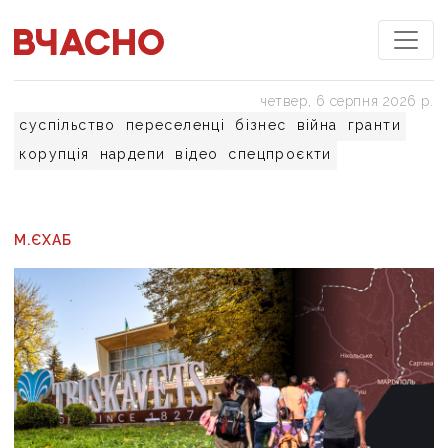
четвер, 6 серпня 2026 р.
суспільство
переселенці
бізнес
війна
гранти
корупція
нардепи
відео
спецпроєкти
М.ЄХАБ