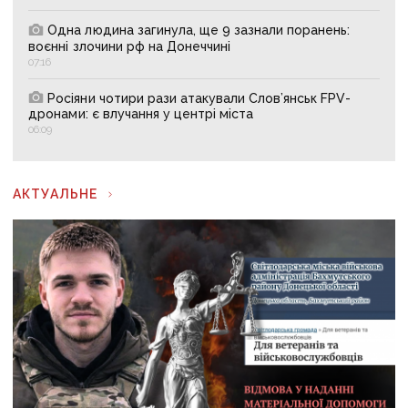
Одна людина загинула, ще 9 зазнали поранень:
воєнні злочини рф на Донеччині
07:16
Росіяни чотири рази атакували Слов’янськ FPV-
дронами: є влучання у центрі міста
06:09
АКТУАЛЬНЕ