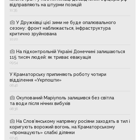
відправляють на штурми позицій
11:35
У Дружківці цієї зими не буде опалювального
сезону: фронт наближається, інфраструктура
критично зруйнована
10:20
На підконтрольній Україні Донеччині залишаються
115 тисяч людей: як триває евакуація
09:54
У Краматорську припиняють роботу чотири
відділення «Укрпошти»
08:46
Окупований Маріуполь залишився без світла
та води після нічних вибухів
08:36
На Слов’янському напрямку росіяни заходять в тил і
коригують ворожий вогонь, на Краматорському
«промацують» слабкі ділянки
07:45