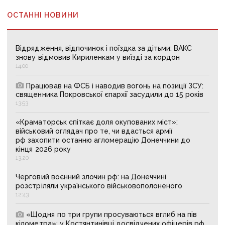
ОСТАННІ НОВИНИ
Відрядження, відпочинок і поїздка за дітьми: ВАКС
знову відмовив Кириленкам у виїзді за кордон
14:00
Працював на ФСБ і наводив вогонь на позиції ЗСУ:
священника Покровської єпархії засудили до 15 років
13:53
«Краматорськ спіткає доля окупованих міст»:
військовий оглядач про те, чи вдасться армії
рф захопити останню агломерацію Донеччини до
кінця 2026 року
13:20
Черговий воєнний злочин рф: на Донеччині
розстріляли українського військовополоненого
12:43
«Щодня по три групи просуваються вглиб на пів
кілометра»: у Костянтинівці досвідчених офіцерів рф