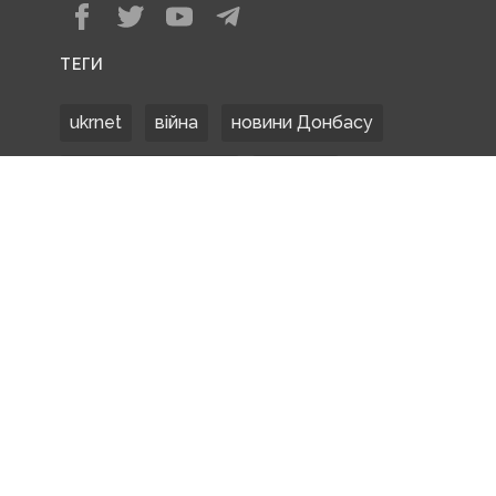
ТЕГИ
ukrnet
війна
новини Донбасу
Донецька область
Донбас
Донетчина
ЗСУ
Донбасс
російські окупанти
новости Донбасса
Покровськ
Маріуполь
ООС
обстріли
боевики