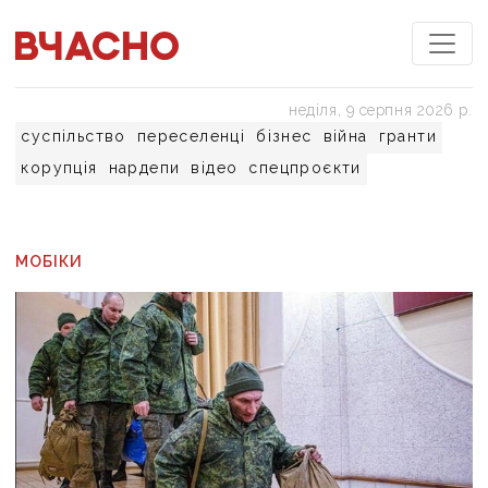
неділя, 9 серпня 2026 р.
суспільство
переселенці
бізнес
війна
гранти
корупція
нардепи
відео
спецпроєкти
МОБІКИ