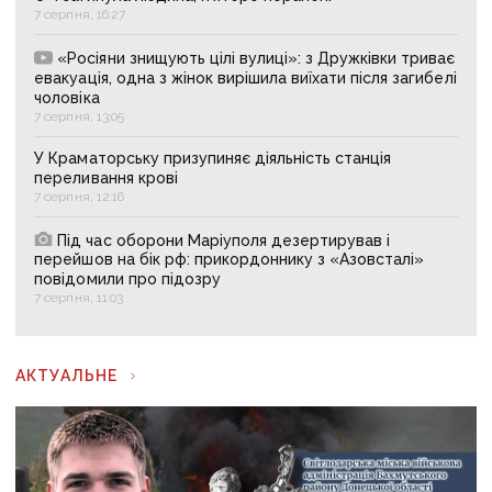
7 серпня, 16:27
«Росіяни знищують цілі вулиці»: з Дружківки триває
евакуація, одна з жінок вирішила виїхати після загибелі
чоловіка
7 серпня, 13:05
У Краматорську призупиняє діяльність станція
переливання крові
7 серпня, 12:16
Під час оборони Маріуполя дезертирував і
перейшов на бік рф: прикордоннику з «Азовсталі»
повідомили про підозру
7 серпня, 11:03
АКТУАЛЬНЕ