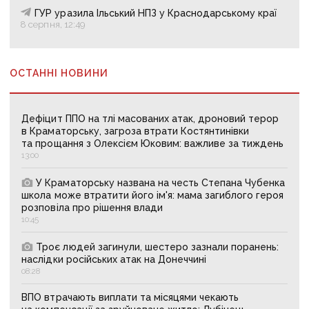
ГУР уразила Ільський НПЗ у Краснодарському краї
8 серпня, 12:49
ОСТАННІ НОВИНИ
Дефіцит ППО на тлі масованих атак, дроновий терор
в Краматорську, загроза втрати Костянтинівки
та прощання з Олексієм Юковим: важливе за тиждень
13:00
У Краматорську названа на честь Степана Чубенка
школа може втратити його ім'я: мама загиблого героя
розповіла про рішення влади
10:45
Троє людей загинули, шестеро зазнали поранень:
наслідки російських атак на Донеччині
08:28
ВПО втрачають виплати та місяцями чекають