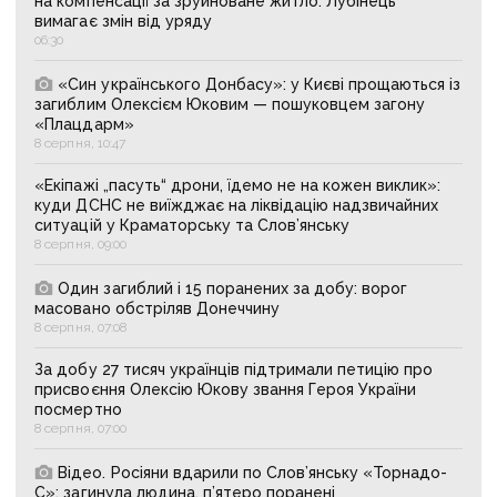
на компенсації за зруйноване житло: Лубінець
вимагає змін від уряду
06:30
«Син українського Донбасу»: у Києві прощаються із
загиблим Олексієм Юковим — пошуковцем загону
«Плацдарм»
8 серпня, 10:47
«Екіпажі „пасуть“ дрони, їдемо не на кожен виклик»:
куди ДСНС не виїжджає на ліквідацію надзвичайних
ситуацій у Краматорську та Слов’янську
8 серпня, 09:00
Один загиблий і 15 поранених за добу: ворог
масовано обстріляв Донеччину
8 серпня, 07:08
За добу 27 тисяч українців підтримали петицію про
присвоєння Олексію Юкову звання Героя України
посмертно
8 серпня, 07:00
Відео. Росіяни вдарили по Слов’янську «Торнадо-
С»: загинула людина, п’ятеро поранені