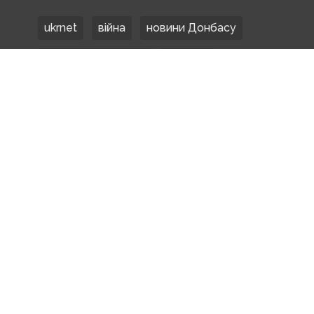
ukrnet
війна
новини Донбасу
Донецька область
Донбас
Донетчина
ЗСУ
Донбасс
російські окупанти
новости Донбасса
Покровськ
Маріуполь
ООС
обстріли
боевики