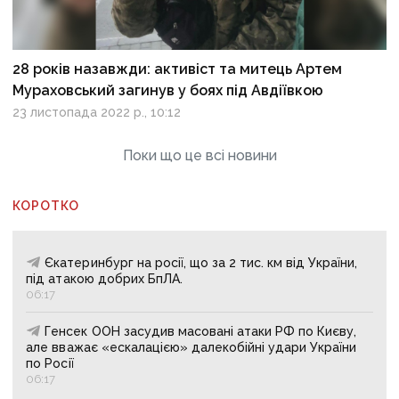
28 років назавжди: активіст та митець Артем
Мураховський загинув у боях під Авдіївкою
23 листопада 2022 р., 10:12
Поки що це всі новини
КОРОТКО
Єкатеринбург на росії, що за 2 тис. км від України,
під атакою добрих БпЛА.
06:17
Генсек ООН засудив масовані атаки РФ по Києву,
але вважає «ескалацією» далекобійні удари України
по Росії
06:17