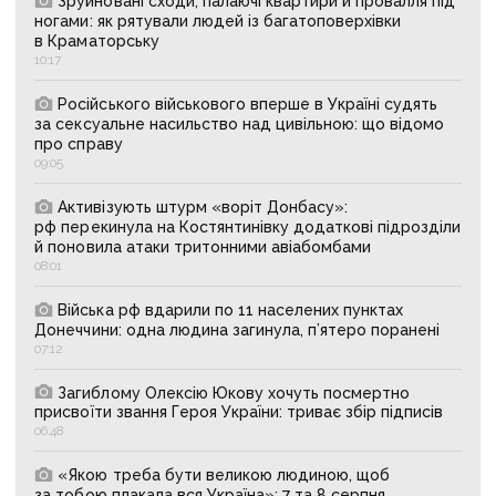
Зруйновані сходи, палаючі квартири й провалля під
ногами: як рятували людей із багатоповерхівки
в Краматорську
10:17
Російського військового вперше в Україні судять
за сексуальне насильство над цивільною: що відомо
про справу
09:05
Активізують штурм «воріт Донбасу»:
рф перекинула на Костянтинівку додаткові підрозділи
й поновила атаки тритонними авіабомбами
08:01
Війська рф вдарили по 11 населених пунктах
Донеччини: одна людина загинула, п’ятеро поранені
07:12
Загиблому Олексію Юкову хочуть посмертно
присвоїти звання Героя України: триває збір підписів
06:48
«Якою треба бути великою людиною, щоб
за тобою плакала вся Україна»: 7 та 8 серпня