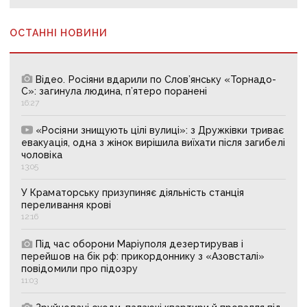
ОСТАННІ НОВИНИ
Відео. Росіяни вдарили по Слов’янську «Торнадо-
С»: загинула людина, п’ятеро поранені
16:27
«Росіяни знищують цілі вулиці»: з Дружківки триває
евакуація, одна з жінок вирішила виїхати після загибелі
чоловіка
13:05
У Краматорську призупиняє діяльність станція
переливання крові
12:16
Під час оборони Маріуполя дезертирував і
перейшов на бік рф: прикордоннику з «Азовсталі»
повідомили про підозру
11:03