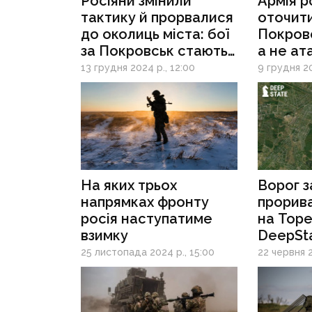
Росіяни змінили
Армія р
тактику й прорвалися
оточити
до околиць міста: бої
Покров
за Покровськ стають
а не ат
запеклішими
«в лоб»
13 грудня 2024 р., 12:00
9 грудня 20
Forbes
На яких трьох
Ворог з
напрямках фронту
прорив
росія наступатиме
на Торе
взимку
DeepSt
25 листопада 2024 р., 15:00
22 червня 2