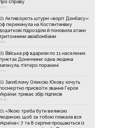
про справу
09:05
Активізують штурм «воріт Донбасу»:
рф перекинула на Костянтинівку
додаткові підрозділи й поновила атаки
тритонними авіабомбами
08:01
Війська рф вдарили по 11 населених
пунктах Донеччини: одна людина
загинула, п’ятеро поранені
07:12
Загиблому Олексію Юкову хочуть
посмертно присвоїти звання Героя
України: триває збір підписів
06:48
«Якою треба бути великою
людиною, щоб за тобою плакала вся
Україна»: 7 та 8 серпня прощаються із