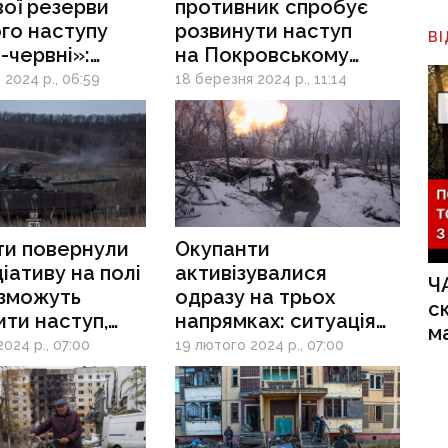
вої резерви
противник спробує
го наступу
розвинути наступ
В
і-червні»:
на Покровському
я на східному
та Курахівському
 2024 р., 06:59
18 березня 2024 р., 11:14
напрямках —
військовий оглядач
ти повернули
Окупанти
ціативу на полі
активізувалися
Ч
 зможуть
одразу на трьох
с
ти наступ,
напрямках: ситуація
м
 де захочуть —
на фронті
024 р., 07:00
19 лютого 2024 р., 07:00