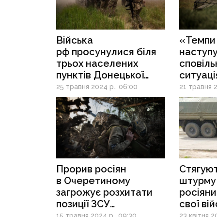
Війська
«Темпи 
рф просунулися біля
наступ
трьох населених
сповіль
пунктів Донецької
ситуаці
області, — DeepState
фронті
25 травня 2024 р., 06:00
21 травня 2
Прорив росіян
Стягуют
в Очеретиному
штурму 
загрожує розхитати
росіян
позиції ЗСУ
свої ві
на широкій ділянці
до оку
15 травня 2024 р., 09:30
23 квітня 2