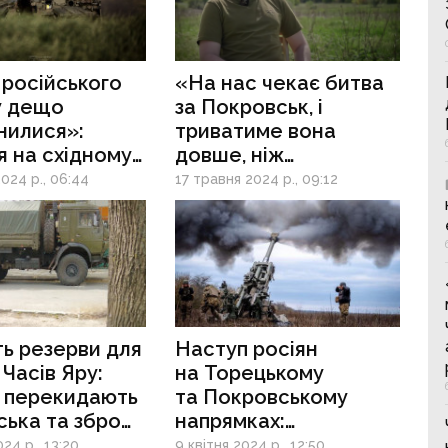
російського
«На нас чекає битва
у дещо
за Покровськ, і
нилися»:
триватиме вона
я на східному
довше, ніж
Бахмут», — військовий
024 р., 06:44
17 травня 2024 р., 09:12
про розвиток подій
на Донеччині
ь резерви для
Наступ росіян
Часів Яру:
на Торецькому
и перекидають
та Покровському
йська та зброю
напрямках:
пованого
що «готують»
024 р., 13:20
9 квітня 2024 р., 12:50