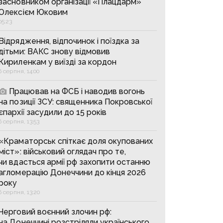
засновником організації «Плацдарм»
Олексієм Юковим
05:23
Відрядження, відпочинок і поїздка за
дітьми: ВАКС знову відмовив
Кириленкам у виїзді за кордон
6 серпня, 14:00
Працював на ФСБ і наводив вогонь
на позиції ЗСУ: священника Покровської
єпархії засудили до 15 років
6 серпня, 13:53
«Краматорськ спіткає доля окупованих
міст»: військовий оглядач про те,
чи вдасться армії рф захопити останню
агломерацію Донеччини до кінця 2026
року
6 серпня, 13:20
Черговий воєнний злочин рф:
на Донеччині розстріляли українського