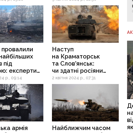
оля
окупанти
А
 провалили
Наступ
 найбільших
на Краматорськ
в під
та Слов’янськ:
ою: експерти
чи здатні росіяни
ли,
розпочати
24 р., 09:14
2 квітня 2024 р., 07:31
плине
масштабний штурм
рону ЗСУ
у цих напрямках
Д
н
в
я
ька армія
Найближчим часом