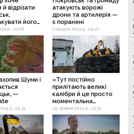
ф хоче
Покровськ та громаду
 й відрізати
атакують ворожі
ськ,
дрони та артилерія —
акувати його
є поранені
 — аналітик
24 р., 10:08
7 грудня 2024 р., 09:27
ахопив Шуми і
«Тут постійно
ається
прилітають великі
цьк, —
калібри й це просто
ate
моментальна
смерть»: росіяни
024 р., 05:31
29 травня 2024 р., 12:30
безперервно
обстрілюють Часів Яр