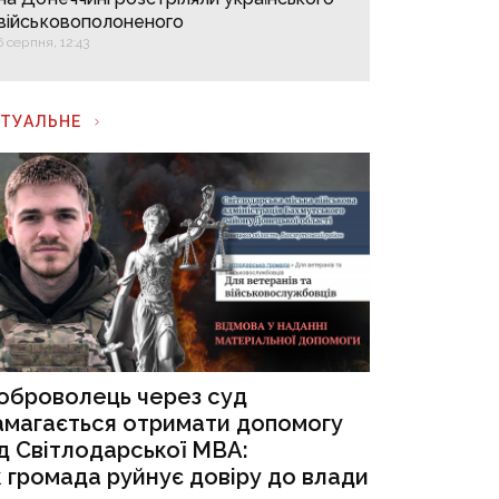
військовополоненого
6 серпня, 12:43
КТУАЛЬНЕ
оброволець через суд
амагається отримати допомогу
ід Світлодарської МВА:
к громада руйнує довіру до влади