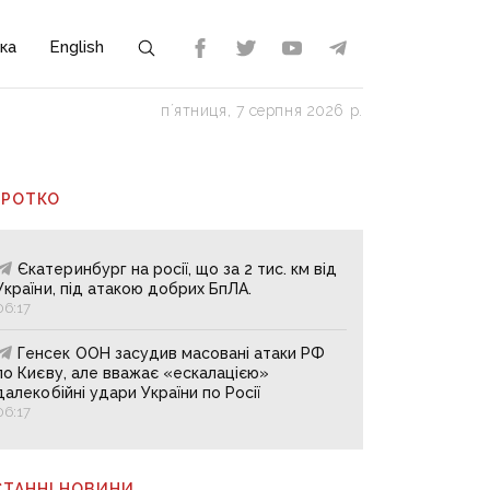
ка
English
пʼятниця, 7 серпня 2026 р.
ОРОТКО
Єкатеринбург на росії, що за 2 тис. км від
України, під атакою добрих БпЛА.
06:17
Генсек ООН засудив масовані атаки РФ
по Києву, але вважає «ескалацією»
далекобійні удари України по Росії
06:17
СТАННІ НОВИНИ