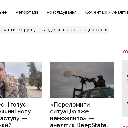
ьне
Репортажі
Розслідування
Коментарі / Аналіти
гранти
корупція
нардепи
відео
спецпроєкти
К
сні готує
«Переломити
ччині нову
ситуацію вже
аступу, —
неможливо», —
ький
аналітик DeepState
О