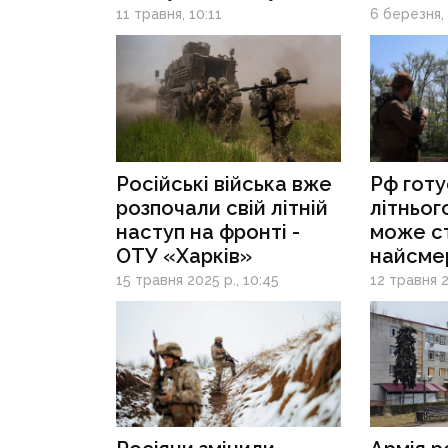
світові ЗМІ
11 травня, 10:11
6 березня, 
Російські війська вже
Рф готу
розпочали свій літній
літньог
наступ на фронті -
може с
ОТУ «Харків»
найсме
за всю 
15 травня 2025 р., 10:45
12 травня 2
аналіти