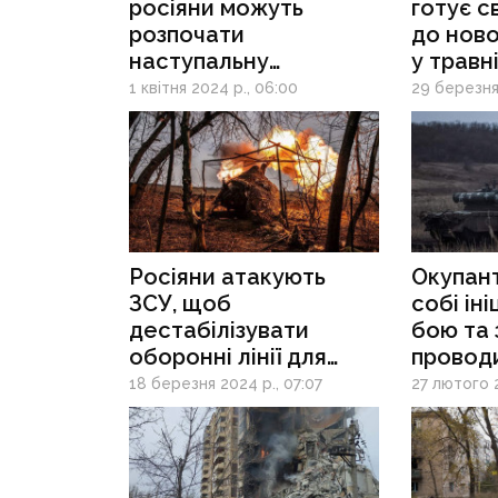
росіяни можуть
готує с
розпочати
до ново
наступальну
у травн
операцію
ситуаці
1 квітня 2024 р., 06:00
29 березня
на Донеччині - ISW
фронті
Росіяни атакують
Окупан
ЗСУ, щоб
собі іні
дестабілізувати
бою та
оборонні лінії для
проводи
наступу влітку — ISW
коли та
18 березня 2024 р., 07:07
27 лютого 2
ISW