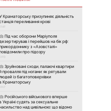
У Краматорську призупиняє діяльність
станція переливання крові
11:42
Під час оборони Маріуполя
дезертирував і перейшов на бік рф:
прикордоннику з «Азовсталі»
повідомили про підозру
11:03
Зруйновані сходи, палаючі квартири
й провалля під ногами: як рятували
людей із багатоповерхівки
в Краматорську
10:17
Російського військового вперше
в Україні судять за сексуальне
насильство над цивільною: що відомо