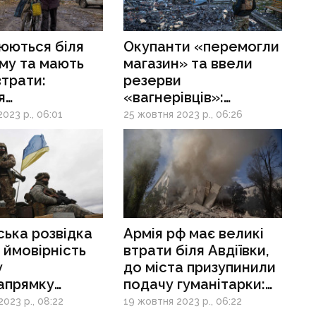
юються біля
Окупанти «перемогли
му та мають
магазин» та ввели
втрати:
резерви
я
«вагнерівців»:
ївському
ситуація
023 р., 06:01
25 жовтня 2023 р., 06:26
ку
на Авдіївському
напрямку
ька розвідка
Армія рф має великі
 ймовірність
втрати біля Авдіївки,
у
до міста призупинили
апрямку
подачу гуманітарки:
ськ-Лиман
ситуація на напрямку
023 р., 08:22
19 жовтня 2023 р., 06:22