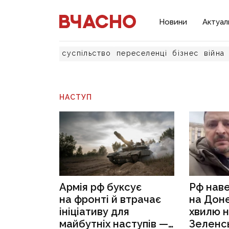
Новини
Актуал
суспільство
переселенці
бізнес
війна
НАСТУП
Армія рф буксує
Рф наве
на фронті й втрачає
на Доне
ініціативу для
хвилю н
майбутніх наступів —
Зеленс